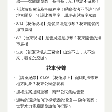
票——都蘭開發案一審再審，ATT就是不及格！
別讓海審會淪為空轉程序！呼籲依法不予許可滿
地富開發 守護比西里岸、珊瑚礁與海岸永續
8/14【花蓮現場】是發展還是掠奪？花東開發的
海市蜃樓
8/2【台東現場】是發展還是掠奪？花東開發的海
市蜃樓
5/28【花蓮現場志工聚會】山進不去，人不進
來，觀光怎麼辦？
花東發聲
【講座紀錄】01/06 【花蓮線上】新財劃法帶來
地方亂象？花東公民怎麼看
擴權法案退回重審 南部公民集結發聲
過時的環評如何珍視變遷的溪流 — 陳年舊案：
世豐水力電廠開發該如何把關？