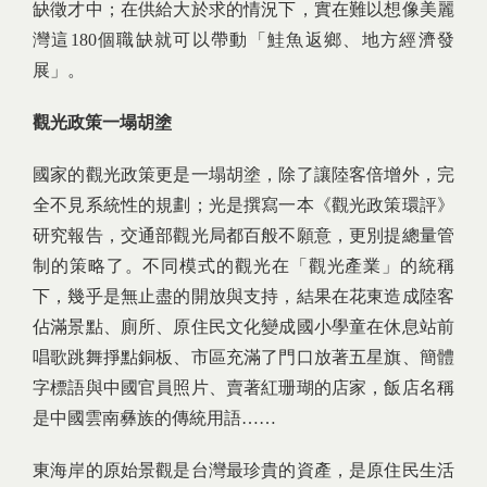
缺徵才中；在供給大於求的情況下，實在難以想像美麗
灣這180個職缺就可以帶動「鮭魚返鄉、地方經濟發
展」。
觀光政策一塌胡塗
國家的觀光政策更是一塌胡塗，除了讓陸客倍增外，完
全不見系統性的規劃；光是撰寫一本《觀光政策環評》
研究報告，交通部觀光局都百般不願意，更別提總量管
制的策略了。不同模式的觀光在「觀光產業」的統稱
下，幾乎是無止盡的開放與支持，結果在花東造成陸客
佔滿景點、廁所、原住民文化變成國小學童在休息站前
唱歌跳舞掙點銅板、市區充滿了門口放著五星旗、簡體
字標語與中國官員照片、賣著紅珊瑚的店家，飯店名稱
是中國雲南彝族的傳統用語……
東海岸的原始景觀是台灣最珍貴的資產，是原住民生活