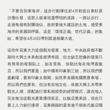
「不要告別東海岸」徒步行動隊伍於4月初從台東杉原
沙灘出發，這群人循著祖靈帶領的道路，一路以步行，
走過每個有財團強佔、政府要做大建設的土地，感受東
海岸的美麗與呼吸。這是「環境正義、世代正義」的集
結，希望在4月20日帶到凱達格蘭大道。
這些年花東大力提倡觀光發展，地方、中央政府都不斷
期待大興土木來創造經濟奇蹟，但太缺乏想像的發展只
有簡單的複製貼上，如峇里島、加勒比海在海灣蓋飯
店，所以我們要蓋；如中國有印象劉三姐，所以我們要
蓋劇場，要有印象太魯閣；如世界各國有國際賽車場，
所以我們也要有。但沒有在地文化，依賴大興土木帶來
觀光人潮，搭配旅行業私相授受的經營模式，讓在地人
完全無法從觀光產業獲得富足。以飯店業來說，現在只
要上人力銀行搜尋，花東兩縣約還有逾千個各式飯店職