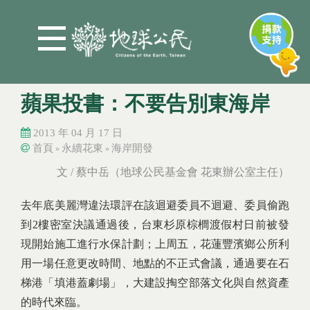
Jump to Main content
Jump to Navigation
蘋果投書：不要告別東海岸
2013 年 04 月 17 日
首頁
永續花東
海岸開發
»
»
您在這裡
您在這裡
文 / 蔡中岳（地球公民基金會 花東辦公室主任）
去年底美麗灣違法環評在該迴避委員不迴避、委員偷跑
到2樓密室決議通過後，台東杉原棕櫚渡假村日前被發
現開始施工進行水保計劃；上周五，花蓮豐濱鄉公所利
用一場任意更改時間、地點的不正式會議，通過要在石
梯港「填港蓋劇場」，大建設掏空部落文化與自然資產
的時代來臨。