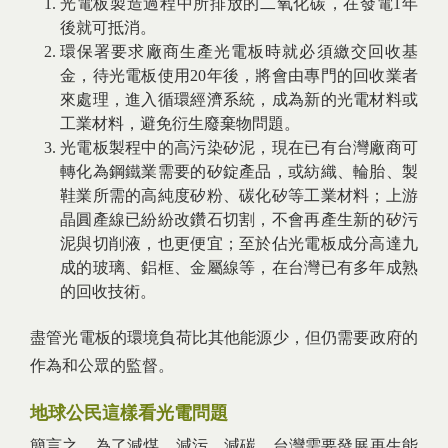
光電板製造過程中所排放的二氧化碳，在發電1年
後就可抵消。
環保署要求廠商生產光電板時就必須繳交回收基
金，待光電板使用20年後，將會由專門的回收業者
來處理，進入循環經濟系統，成為新的光電材料或
工業材料，避免衍生廢棄物問題。
光電板製程中的高污染矽泥，現在已有台灣廠商可
轉化為鋼鐵業需要的矽錠產品，或紡織、輪胎、製
鞋業所需的高純度矽粉、碳化矽等工業材料；上游
晶圓產線已紛紛改鑽石切割，不會再產生新的矽污
泥與切削液，也更便宜；至於佔光電板成分高達九
成的玻璃、鋁框、金屬線等，在台灣已有多年成熟
的回收技術。
盡管光電板的環境負荷比其他能源少，但仍需要政府的
作為和公眾的監督。
地球公民這樣看光電問題
簡言之，為了減煤、減污、減碳，台灣需要發展再生能