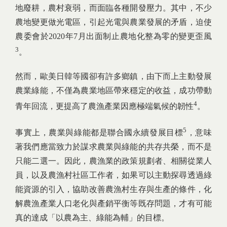
地廢耕，農村衰弱，而面臨各種開發壓力。其中，不少
農地變更做光電區，引起光電與農業發展的矛盾，迫使
農委會於2020年7月出面制止農地化整為零的變更歪風
3
。
然而，歐美日韓等國卻有許多鄉鎮，由下而上主動發展
農業綠能，不僅為農業地區帶來穩定的收益，成功帶動
4
青年回流，更提高了農漁產業因應極端氣候的韌性
。
5
事實上，農業與綠能都是聯合國永續發展目標
，意味
著我們應當致力於謀求農業與綠能的共存共榮，而不是
只能二選一。因此，農漁業的政策規劃者、相關從業人
員，以及農漁村社區工作者，如果可以主動探尋透過綠
能資源的引入，協助改善農漁村生存與生產的條件，化
解農漁產業人口老化與產銷平衡等既存問題，才有可能
真的達成「以農為主、綠能為輔」的目標。