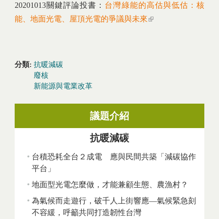
20201013關鍵評論投書：
台灣綠能的高估與低估：核
能、地面光電、屋頂光電的爭議與未來
(link is external)
分類:
抗暖減碳
廢核
新能源與電業改革
議題介紹
抗暖減碳
台積恐耗全台２成電 應與民間共築「減碳協作
平台」
地面型光電怎麼做，才能兼顧生態、農漁村？
為氣候而走遊行，破千人上街響應—氣候緊急刻
不容緩，呼籲共同打造韌性台灣