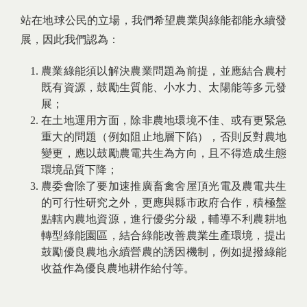
站在地球公民的立場，我們希望農業與綠能都能永續發
展，因此我們認為：
農業綠能須以解決農業問題為前提，並應結合農村
既有資源，鼓勵生質能、小水力、太陽能等多元發
展；
在土地運用方面，除非農地環境不佳、或有更緊急
重大的問題（例如阻止地層下陷），否則反對農地
變更，應以鼓勵農電共生為方向，且不得造成生態
環境品質下降；
農委會除了要加速推廣畜禽舍屋頂光電及農電共生
的可行性研究之外，更應與縣市政府合作，積極盤
點轄內農地資源，進行優劣分級，輔導不利農耕地
轉型綠能園區，結合綠能改善農業生產環境，提出
鼓勵優良農地永續營農的誘因機制，例如提撥綠能
收益作為優良農地耕作給付等。