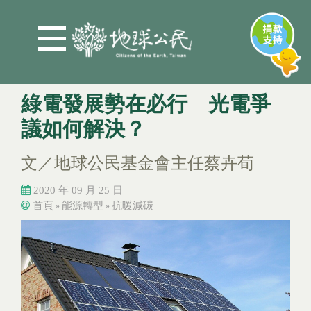
Jump to Main content
Jump to Navigation
綠電發展勢在必行 光電爭
議如何解決？
文／地球公民基金會主任蔡卉荀
2020 年 09 月 25 日
首頁
能源轉型
抗暖減碳
»
»
您在這裡
您在這裡