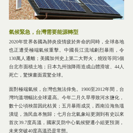
氣候緊急，台灣需要能源轉型
2020年世界各國為肺炎疫情疲於奔命的同時，全球各地
也正遭受極端氣候重擊。中國長江流域劇烈暴雨，令
130萬人遷離；美國加州史上第二大野火，燒毀等同5個
台北市面積土地；日本九州強降雨造成山體滑坡、44人
死亡，驚悚畫面震驚全球。
面對極端氣候，台灣也無法倖免。1900至2012年間，台
灣均溫增幅比全球還高。今年二月久旱導致河水鹽化，
數十公頃秧苗因此枯黃；五月暴雨成災，西南沿海魚塭
潰堤，漁民血本無歸；七月台北氣象站更測到有史以來
首次39.7度高溫，國家災防中心氣候變遷小組更預測，
未來突破40度高溫恐是常態。