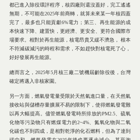
都已進入除役環評程序，核四廠則還沒蓋好，完工遙遙
無期，不可能在2025年前商轉，就算未來某一年核四蓋
完了，最多也只能貢獻6%電力；第三、再生能源的成
本快速下降、建置快，更經濟、更安全、更符合國際市
場要求。相對於再生能源，核電昂貴又緩不濟急， 根本
不符減碳減污的時程和需求，不如趕快對核電死了心，
好好發展再生能源。
總而言之，2025年5月核三廠二號機屆齡除役後，台灣
確定將邁入非核家園。
另一方面，燃氣發電量受限於天然氣進口量，在天然氣
接收站與儲槽存量擴展不易的限制下，使得燃氣發電難
以再大幅提高。儘管燃氣發電時所排放的PM2.5、硫氧
化物等污染物只有燃煤電力的2~4%、氮氧化物與二氧
化碳也不到四成，是相對乾淨的化石燃料，但為了達到
碳中和，燃氣發電在2025年後也要逐步減少，甚至淘