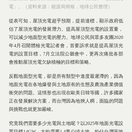
電」。（資料來源：能源局簡報，地球公民整理）
從表可知，屋頂光電超乎預期，提前達標，顯示政府低
估了屋頂光電的發展潛力。提高屋頂型光電的設置量，
可以減少地面型光電的壓力。地球公民與眾多友團2020
年4月召開體檢光電記者會，首要訴求就是提高屋頂光
電的設置目標，7月立法院公聽會中，更再次痛批各部
會推動屋頂光電欠缺積極的目標和策略。
反觀地面型光電，卻是所有類型中進度最遲滯的，因為
地面光電在各地爆發與土地原有的生態及農漁產業價值
衝突的問題。這情形也出現在歐美日韓等國，許多國家
正在發展解決方案，而台灣因為地狹人稠，面臨的問題
與挑戰也就更加嚴峻。
究竟我們需要多少光電與土地呢？以2025年地面光電設
置目標14GW，大約需要1.4萬公頃土地，約佔台灣平地