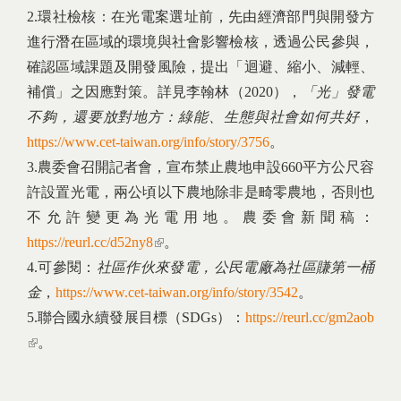
2.環社檢核：在光電案選址前，先由經濟部門與開發方
進行潛在區域的環境與社會影響檢核，透過公民參與，
確認區域課題及開發風險，提出「迴避、縮小、減輕、
補償」之因應對策。詳見李翰林（2020），
「光」發電
不夠，還要放對地方：綠能、生態與社會如何共好
，
https://www.cet-taiwan.org/info/story/3756
。
3.農委會召開記者會，宣布禁止農地申設660平方公尺容
許設置光電，兩公頃以下農地除非是畸零農地，否則也
不允許變更為光電用地。農委會新聞稿：
https://reurl.cc/d52ny8
(link is external)
。
4.可參閱：
社區作伙來發電，公民電廠為社區賺第一桶
金
，
https://www.cet-taiwan.org/info/story/3542
。
5.聯合國永續發展目標（SDGs）：
https://reurl.cc/gm2aob
(link is external)
。