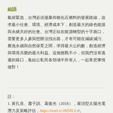
結語
氣候緊急，台灣必須揚棄仰賴化石燃料的發展路線，追
求最小社會、環境、經濟成本下，創造最大的綠色能源
與永續共好的社會。台灣正站在能源轉型的十字路口，
需要更多人參與想辦法找出路，才有可能在減碳減污、
農漁永續與自然保育之間，求得最大公約數，創造經濟
與環境共榮的最大利益。這個挑戰不小，但我們沒有逃
避的藉口，集結公私民各領域中所有人，一起來把事情
做對！
註：
1. 黃孔良、蕭子訓、葛復光（2018），屋頂型太陽光電
潛力及策略評估，
https://reurl.cc/r8D8LE
(link is external)
。