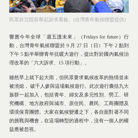
民眾於立院前舉起訴求看板。(台灣青年氣候聯盟提供)
響應今年全球「週五護未來」（Fridays for future）行
動，台灣青年氣候聯盟於 9 月 27 日（日）下午 2 點到
下午 5 點半舉辦青年抗暖大遊行，提出對於國內氣候治
理改革的「六大訴求、15 項行動」。
雖然早上就下起大雨，但民眾要求氣候改革的熱情並未
被澆熄， 破千人參與這場氣候遊行。此次遊行囊括九大
族群一起加入，包括青年、婦女及多元性別、勞工、研
究機構、地方政府與城市、原住民、農民、工商團體及
環境保育團體。大家在氣候變遷之下，各自面對著不同
的挑戰與機會，在這場轉型的過程中，沒有一個人的權
益應被忽視。