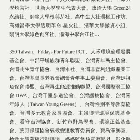
學灼言社、世新大學學生代表大會、政治大學 Green24
永續社、師範大學根與芽社、高中生人社環權工作坊、
高雄醫學大學透明革命-星火社、清華大學撤資小組、
陽明大學綠色創客社、瀛海中學台江社…
350 Taiwan、Fridays For Future PCT、人禾環境倫理發展
基金會、中部平埔族群青年聯盟、台灣青年民主協會、
台灣共生青年協會、台灣永社、台灣非營利組織產業工
會、台灣基督長老教會總會青年事工委員會、台灣媽祖
魚保育聯盟、台灣再生能源推動聯盟、台灣國際勞工協
會TIWA、台灣千里步道協會、台灣護樹協會、台灣青
年綠人（Taiwan Young Greens）、台灣性別平等教育協
會、台灣多元教育家長協會、主婦聯盟環境保護基金
會、看守台灣協會、新竹市野鳥學會、環境正義基金
會、荒野保護協會氣候變遷教育委員會、寶島淨鄉團、
搶救大潭藻礁行動聯盟、媽媽監督核電廠聯盟、彰化縣