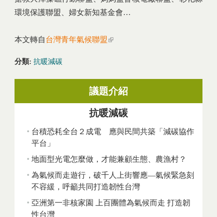
環境保護聯盟、婦女新知基金會…
本文轉自
台灣青年氣候聯盟
(link is external)
分類:
抗暖減碳
議題介紹
抗暖減碳
台積恐耗全台２成電 應與民間共築「減碳協作
平台」
地面型光電怎麼做，才能兼顧生態、農漁村？
為氣候而走遊行，破千人上街響應—氣候緊急刻
不容緩，呼籲共同打造韌性台灣
亞洲第一非核家園 上百團體為氣候而走 打造韌
性台灣