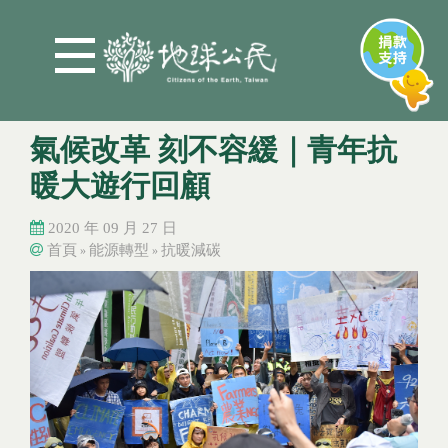
Jump to Main content
Jump to Navigation
氣候改革 刻不容緩｜青年抗
暖大遊行回顧
2020 年 09 月 27 日
首頁
能源轉型
抗暖減碳
»
»
您在這裡
您在這裡