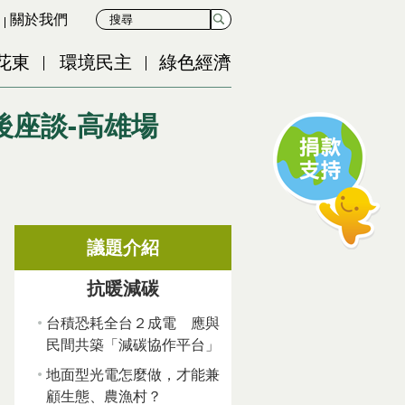
關於我們
花東
環境民主
綠色經濟
後座談-高雄場
議題介紹
抗暖減碳
台積恐耗全台２成電 應與
民間共築「減碳協作平台」
地面型光電怎麼做，才能兼
顧生態、農漁村？