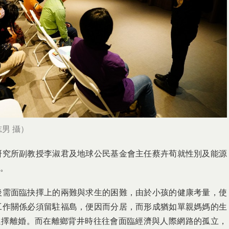
男 攝）
研究所副教授李淑君及地球公民基金會主任蔡卉荀就性別及能源
。
後需面臨抉擇上的兩難與求生的困難，由於小孩的健康考量，使
工作關係必須留駐福島，便因而分居，而形成猶如單親媽媽的生
選擇離婚。而在離鄉背井時往往會面臨經濟與人際網路的孤立，