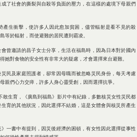
造成了社會的撕裂與自殺等負面的壓力，在這樣的處境下母親們
勢產生衝擊，使許多人因此愈加貧困，儘管輻射是看不見的殺
島等於輻射，而使避難的居民遭到霸凌。
金會曾邀請的昌子女士分享，生活在福島時，因為日本對於國內
得她對食物的安全性有非常大的疑慮，才會選擇來台避難。
兼災民及家庭照護者，卻常因母職而被忽略災民身份，每天考慮
母親們心力交瘁，許多人身心靈受創，因而選擇抗爭。
內不敢生育，《廣島到福島》影片中有紀錄，多數核災女性災民都
發生育的其他狀況，因此選擇不結婚，這是女體會與核災所產生
花》一書中有提到，因災後經濟的困頓，有女性因此選擇從事性