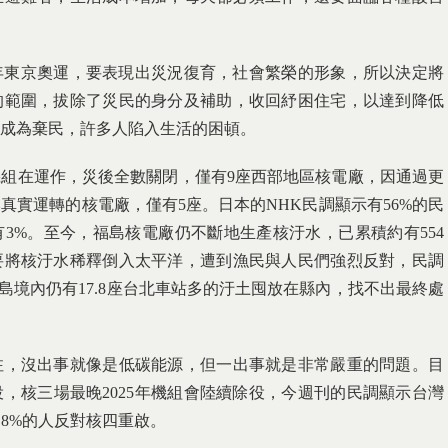
0年東京奧運，要表現出災況復育，社會繁榮的形象，所以決定將
的範圍，拔除了災民的身分及補助，收回紓困住宅，以達到降低
成為棄民，許多人陷入生活的困頓。
機組在運作，災後全數關閉，僅有9座西部地區核電廠，因通過更
真實運轉的核電廠，僅有5座。日本的NHK民調顯示有56%的民
3%。至今，福島核電廠仍不斷地生產核汙水，已累積約有554
要將核汙水稀釋倒入太平洋，遭到漁民與人民們強烈反對，民調
島境內仍有17.8座台北車站多的汙土囤放在縣內，找不出最終處
注，沒出事就像是低碳能源，但一出事就是非常嚴重的問題。目
，核三場最晚2025年機組會陸續除役，今週刊的民調顯示台灣
.8%的人反對核四重啟。