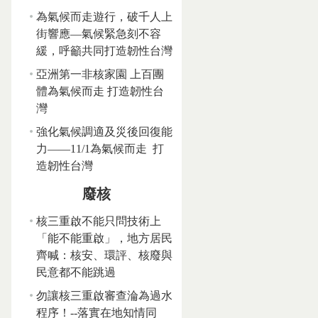
為氣候而走遊行，破千人上
街響應—氣候緊急刻不容
緩，呼籲共同打造韌性台灣
亞洲第一非核家園 上百團
體為氣候而走 打造韌性台
灣
強化氣候調適及災後回復能
力——11/1為氣候而走 打
造韌性台灣
廢核
核三重啟不能只問技術上
「能不能重啟」，地方居民
齊喊：核安、環評、核廢與
民意都不能跳過
勿讓核三重啟審查淪為過水
程序！--落實在地知情同