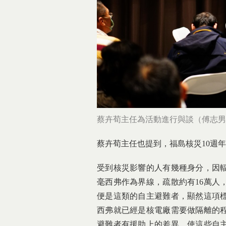
蔡卉荀主任為活動進行與談（傅志男
蔡卉荀主任也提到，福島核災10週
受到核災影響的人有幾種身分，因輻
毫西弗作為界線，疏散約有16萬人
便是這類的自主避難者，顯然這項標
西弗就已經是核電廠需要做隔離的
避難者有援助上的差異，使這些自