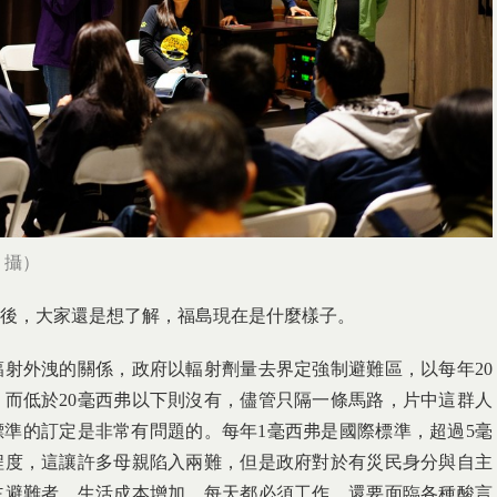
 攝
）
年後，大家還是想了解，福島現在是什麼樣子。
射外洩的關係，政府以輻射劑量去界定強制避難區，以每年20
，而低於20毫西弗以下則沒有，儘管只隔一條馬路，片中這群人
準的訂定是非常有問題的。每年1毫西弗是國際標準，超過5毫
程度，這讓許多母親陷入兩難，但是政府對於有災民身分與自主
主避難者，生活成本增加，每天都必須工作，還要面臨各種酸言