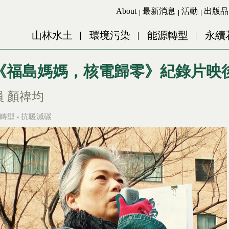
Jump to Main content
Jump to Navigation
About
最新消息
活動
出版品
山林水土
環境污染
能源轉型
永續
1《福島媽媽，核電歸零》紀錄片映
 顏禕均
轉型
抗暖減碳
»