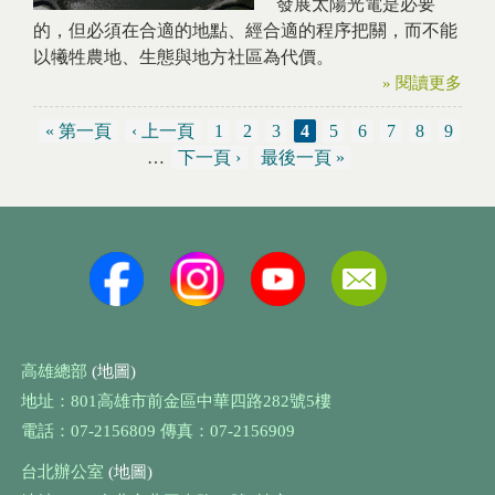
發展太陽光電是必要
的，但必須在合適的地點、經合適的程序把關，而不能
以犧牲農地、生態與地方社區為代價。
» 閱讀更多
« 第一頁
‹ 上一頁
1
2
3
4
5
6
7
8
9
頁面
…
下一頁 ›
最後一頁 »
高雄總部
(地圖)
地址：801高雄市前金區中華四路282號5樓
電話：07-2156809 傳真：07-2156909
台北辦公室
(地圖)