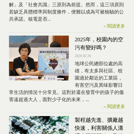
解」及「社會共識」三原則為前提。然而，這三項原則
若缺乏具體標準與制度條件，便難以成為可被檢驗的公
共承諾。核電是否...
» 閱讀更多
2025年，校園內的空
污有變好嗎？
2026.02.26
地球公民總部位處的高
雄，有太多與社區、校
園過於鄰近的工業區，
有害空污及異味影響日
常生活的情況十分常見。這對於還在發育中的孩子的傷
害遠超過大人，面對少子化的未來，...
» 閱讀更多
製程越先進、擴廠越
快速，利害關係人溝