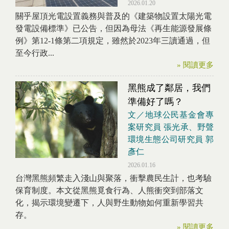
2026.01.20
關乎屋頂光電設置義務與普及的《建築物設置太陽光電
發電設備標準》已公告，但因為母法《再生能源發展條
例》第12-1條第二項規定，雖然於2023年三讀通過，但
至今行政...
» 閱讀更多
黑熊成了鄰居，我們
準備好了嗎？
文／地球公民基金會專
案研究員 張光承、野聲
環境生態公司研究員 郭
彥仁
2026.01.16
台灣黑熊頻繁走入淺山與聚落，衝擊農民生計，也考驗
保育制度。本文從黑熊覓食行為、人熊衝突到部落文
化，揭示環境變遷下，人與野生動物如何重新學習共
存。
» 閱讀更多