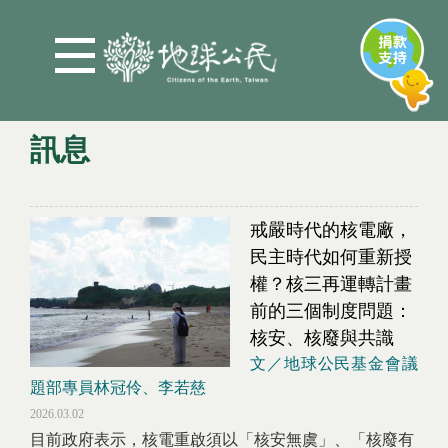
Jump to Main content
Jump to Navigation
訊息
您在這裡
戒嚴時代的核電廠，
民主時代如何重新授
權？核三再運轉計畫
前的三個制度問題：
核安、核廢與共識
文／地球公民基金會議
題部專員林冠伶、李若慈
2026.03.02
目前政府表示，核電重啟須以「核安無虞」、「核廢有