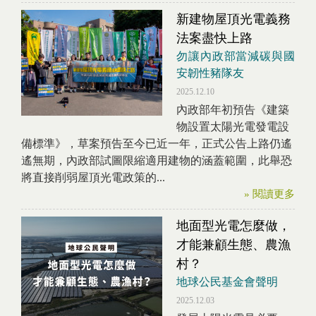
新建物屋頂光電義務
法案盡快上路
勿讓內政部當減碳與國
安韌性豬隊友
2025.12.10
內政部年初預告《建築
物設置太陽光電發電設
備標準》，草案預告至今已近一年，正式公告上路仍遙
遙無期，內政部試圖限縮適用建物的涵蓋範圍，此舉恐
將直接削弱屋頂光電政策的...
» 閱讀更多
地面型光電怎麼做，
才能兼顧生態、農漁
村？
地球公民基金會聲明
2025.12.03