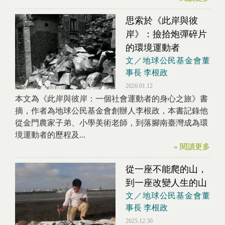
思索於《此岸與彼
岸》：撿拾炮彈碎片
的環境運動者
文／地球公民基金會董
事長 李根政
2026.01.12
本文為《此岸與彼岸：一個社會運動者的身心之旅》書
摘，作者為地球公民基金會創辦人李根政，本書記錄他
從金門農家子弟、小學美術老師，到落腳南臺灣成為環
境運動者的歷程及...
» 閱讀更多
從一座不能爬的山，
到一座改變人生的山
文／地球公民基金會董
事長 李根政
2025.12.30