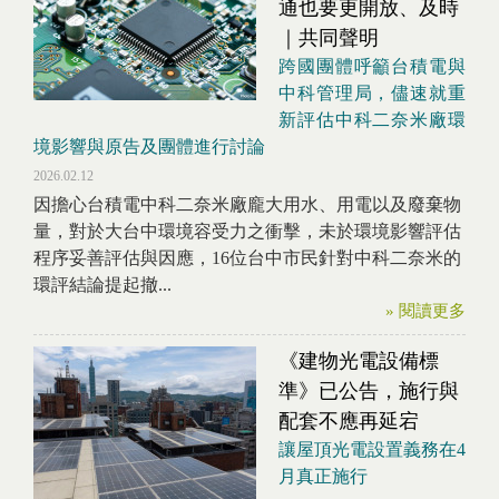
通也要更開放、及時
｜共同聲明
跨國團體呼籲台積電與
中科管理局，儘速就重
新評估中科二奈米廠環
境影響與原告及團體進行討論
2026.02.12
因擔心台積電中科二奈米廠龐大用水、用電以及廢棄物
量，對於大台中環境容受力之衝擊，未於環境影響評估
程序妥善評估與因應，16位台中市民針對中科二奈米的
環評結論提起撤...
» 閱讀更多
《建物光電設備標
準》已公告，施行與
配套不應再延宕
讓屋頂光電設置義務在4
月真正施行