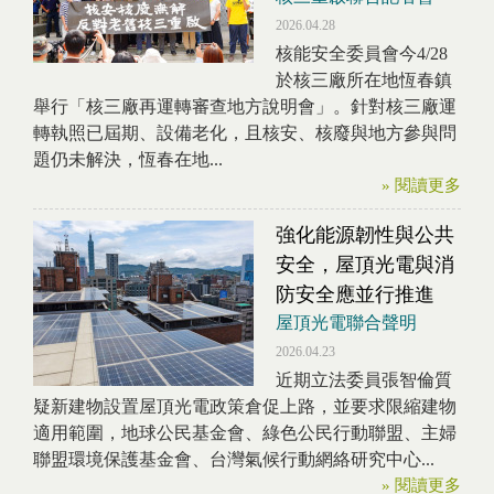
2026.04.28
核能安全委員會今4/28
於核三廠所在地恆春鎮
舉行「核三廠再運轉審查地方說明會」。針對核三廠運
轉執照已屆期、設備老化，且核安、核廢與地方參與問
題仍未解決，恆春在地...
» 閱讀更多
強化能源韌性與公共
安全，屋頂光電與消
防安全應並行推進
屋頂光電聯合聲明
2026.04.23
近期立法委員張智倫質
疑新建物設置屋頂光電政策倉促上路，並要求限縮建物
適用範圍，地球公民基金會、綠色公民行動聯盟、主婦
聯盟環境保護基金會、台灣氣候行動網絡研究中心...
» 閱讀更多