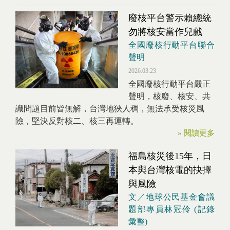
廢核平台警示賴總統
勿將核安當作兒戲
全國廢核行動平台聯合
聲明
2026.03.23
全國廢核行動平台嚴正
聲明，核廢、核安、共
識問題目前皆無解，台灣地狹人稠，無法承受核災風
險，堅決反對核二、核三再運轉。
» 閱讀更多
福島核災後15年，日
本與台灣核電的抉擇
與風險
文／地球公民基金會議
題部專員林冠伶 (記錄
彙整)