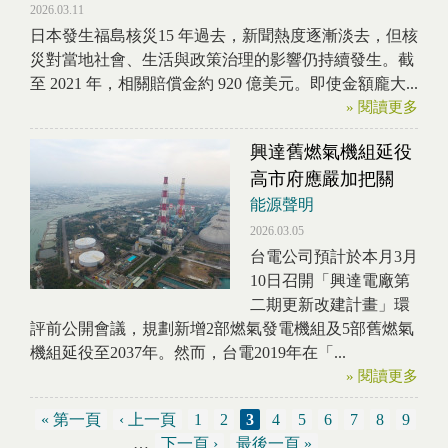
2026.03.11
日本發生福島核災15 年過去，新聞熱度逐漸淡去，但核
災對當地社會、生活與政策治理的影響仍持續發生。截
至 2021 年，相關賠償金約 920 億美元。即使金額龐大...
» 閱讀更多
興達舊燃氣機組延役
高市府應嚴加把關
能源聲明
2026.03.05
台電公司預計於本月3月
10日召開「興達電廠第
二期更新改建計畫」環
評前公開會議，規劃新增2部燃氣發電機組及5部舊燃氣
機組延役至2037年。然而，台電2019年在「...
» 閱讀更多
« 第一頁
‹ 上一頁
1
2
3
4
5
6
7
8
9
頁面
…
下一頁 ›
最後一頁 »