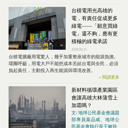
台積電用光高雄的
電，有責任促成更多
綠電——「願意買綠
電」還不夠，應有更
積極的綠電承諾
2026.04.21
台積電擴廠用電驚人，幾乎加重整座城市的能源負擔。
環團呼籲，用電大戶不能把成本丟給台電與全民，必須
負起責任，主動投入再生能源與環境改善。
» 閱讀更多
新材料循環產業園區
會讓高雄大林蒲雪上
加霜嗎？
文/ 地球公民基金會議題
部專員葉品咸、地球公
民基金會執行長王敏玲