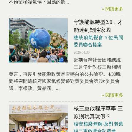
不預留極端氣候下因應的餘...
» 閱讀更多
守護能源轉型2.0，才
能達到韌性家園
總統府氣變會 5 位民間
委員聯合提案
2026.04.30
近期台灣社會因賴總統
三月份針對核三廠相關
發言，再度引發能源政策是否轉向的公共論辯。4/30晚
間將召開總統府國家氣候變遷對策委員會第7次委員會
議，李根政、黃品涵、...
» 閱讀更多
核三重啟程序草率 三
原則玩真玩假？
核安核廢無解‧反對老舊
核三重啟聯合記者會