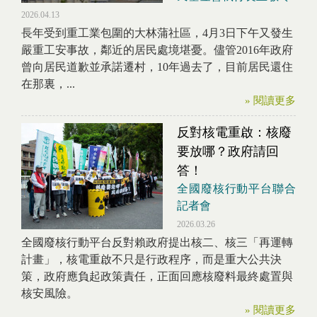
2026.04.13
長年受到重工業包圍的大林蒲社區，4月3日下午又發生
嚴重工安事故，鄰近的居民處境堪憂。儘管2016年政府
曾向居民道歉並承諾遷村，10年過去了，目前居民還住
在那裏，...
» 閱讀更多
反對核電重啟：核廢
要放哪？政府請回
答！
全國廢核行動平台聯合
記者會
2026.03.26
全國廢核行動平台反對賴政府提出核二、核三「再運轉
計畫」，核電重啟不只是行政程序，而是重大公共決
策，政府應負起政策責任，正面回應核廢料最終處置與
核安風險。
» 閱讀更多