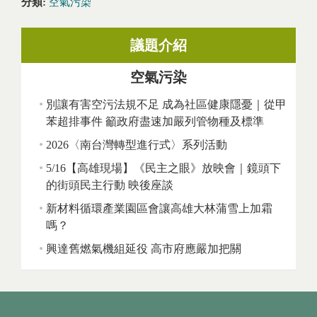
分類:
空氣污染
議題介紹
空氣污染
別讓有害空污法規不足 成為社區健康隱憂｜從甲
苯超排事件 籲政府盡速加嚴列管物種及標準
2026〈南台灣轉型進行式〉系列活動
5/16【高雄現場】《民主之眼》放映會｜鏡頭下
的街頭民主行動 映後座談
新材料循環產業園區會讓高雄大林蒲雪上加霜
嗎？
興達舊燃氣機組延役 高市府應嚴加把關