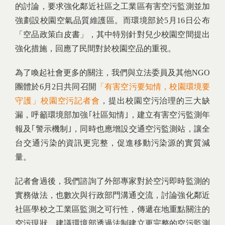
的討論，要求強化鄰近社區之工業區有害空污監測並加
強劃設校園空氣品質維護區。而環境部於5月16日公布
「空品政策白皮書」，其中特別針對兒少校園空間提出
強化措施，回應了民間對於校園空品的重視。
為了喚起社會更多的關注，我們與立法委員及其他NGO
團體於6月2日共同召開
「有害空污要知情，校園環境要
守護」校園空污記者會
，提出校園空污治理的三大缺
漏，呼籲環境部加強｢社區知情｣，建立有害空污監測年
報及｢警示機制｣，同時也應增設交通空污監測站，讓全
台交通污染的資訊更完整，促進移動污染源的實質減
量。
記者會過後，我們諮詢了外部專家對於空污即時監測的
實務做法，也數次與行政部門溝通交流，討論強化鄰近
社區學校之工業區監測之可行性，傳遞在地重點關注的
空污現狀，建議環境部透過法制建立更完整的空污監測