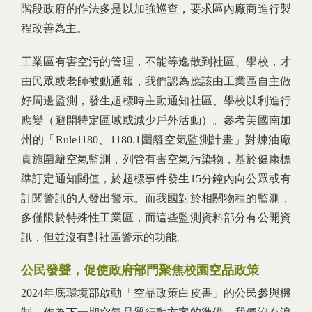
階段政府的作法多是以加強巡查，要求區內廠商進行製
程改善為主。
工業區有害空污的管理，不能等逸散到社區、學校，才
由民眾或老師被動通報，我們認為應該由工業區自主做
好周邊監測，發生超標時主動通知社區、學校以利進行
應變（避開特定區域或減少戶外活動）。參考美國南加
州的「Rule1180、1180.1圍籬空氣監測計畫」對煉油廠
實施圍籬空氣監測，列管有害空氣污染物，基於健康標
準訂定通知閾值，於超標事件發生15分鐘內向公眾或有
訂閱警訊的人發出警示。而我國對於相關物種的監測，
多僅限於特殊性工業區，而這些監測資料部分有公開資
訊，但並沒有對社區警示的功能。
公民發聲，促使政府部門聚焦校園空品政策
2024年底環境部啟動「空品政策白皮書」的公民參與機