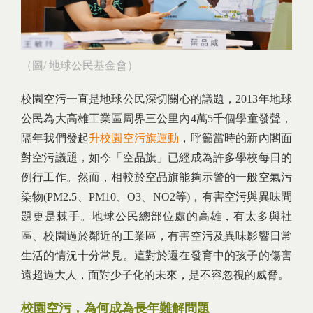
（圖/ 地球公民基金會）
校園空污一直是地球公民深切關心的議題，2013年地球
公民為大高雄工業區周界三公里內4萬5千個學童發聲，
隔年我們發起
升校園空污旗運動
，呼籲當時的新內閣面
對空污議題，如今「空品旗」已經成為許多學校每日的
例行工作。然而，相較於空品旗能夠示警的一般空氣污
染物(PM2.5、PM10、O3、NO2等)，有害空污與異味問
題更是棘手。地球公民總部位處的高雄，有太多與社
區、校園過於鄰近的工業區，有害空污及異味影響日常
生活的情況十分常見。這對於還在發育中的孩子的傷害
遠超過大人，面對少子化的未來，是不容忽視的威脅。
校園空污，為何成為長年難解問題