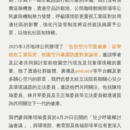
制，作為下一期空氣品質行動方案的準備。我們沒有浪
費這個機會，透過空品許願池、公民咖啡館南部場等公
民參與機制努力發聲，呼籲環境部更重視工業區對於周
邊社區的影響，強化污染管制並將這些資訊揭露予公
眾，以強化社區知情權。
2025年3月地球公民辦理了
「告別空污守護健康：當學
校在工業區旁」校園空污暴露防護對策論壇
，邀請學者
及記者共同探討當前校園空污現況及兒童環境權的重
要。除了透過社群媒體、廣播及
podcast
(link is external)
等平台觸及更
多關心空污的群眾，我們也發文給立法院長期關心兒少
及環境議題的立法委員，邀請他們共同關注。包括陳培
瑜委員、林月琴委員及王正旭委員等立法委員都透過質
詢共同關注下一代的健康。
我們參與陳培瑜委員於4月29日召開的「兒少呼吸權討
論會議 」，與環境部、教育部及衛福部等單位有更深入