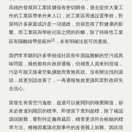
高雄的發展與工業區擴張有密切關係，過去提供大量工
作的工業區帶來外來人口，於工業區周邊設置學校，對
當時許多家庭或許是一項德政，但卻忽視了對健康的影
響。而工業區與學校社區之間的距離，除了特殊性工業
註
區有隔離綠帶規範外
，未有明確法規可供遵循。
我們常常聽到許多學校或社區長年面臨難解的空污或異
味問題，雖然都有向政府通報，但稽查人員來到現場，
污染可能又隨著空氣擴散而查無異狀。沒有辦法找到源
頭，就更別說改善了，一再通報無效更讓民眾對政府失
去信心。
當發生有害空污逸散，超過可以被聞到的嗅覺閾值，卻
未必會達到開罰的標準。即便當下查到超標，除了確認
源頭困難，要對特定廠商裁罰，稽查更須符合檢驗的標
準方法。種種因素讓此類事件的改善難上加難。因此現