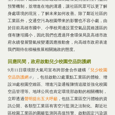
預警機制，並增進在地的溝通，讓社區民眾可以更了解
身處環境的現況，了解未來如何改善。除了鄰近社區的
工業區外，交通空污為校園帶來的影響也不容小覷，由
於目前高雄市國中、小學校周邊設置空氣品質維護區的
僅有鹽埕國小，因此我們也透過拜會環保局及高雄市政
府永續發展暨氣候變遷因應推動會，向高雄市政府表達
我們期待在積極推展相關施政的態度。
回應民間，政府啟動兒少校園空品防護網
9月11日環境部大氣司宣布跨部會合作建構「
兒少校園
空品防護網
(link is external)
」，包括啟動22處重點工業區的體檢、增
設38處校園空維區、增進污染通報陳情追蹤並強化校園
空品管理等。地球公民也肯定環境部啟動的相關機制，
立即透過
聲明提出五大呼籲
，包括工業區空污體檢的資
訊公開、各類型工業區有害空污監測之法制化、鄰近社
區校園工業區的圍籬監測與高值預警、啟動固定污染源