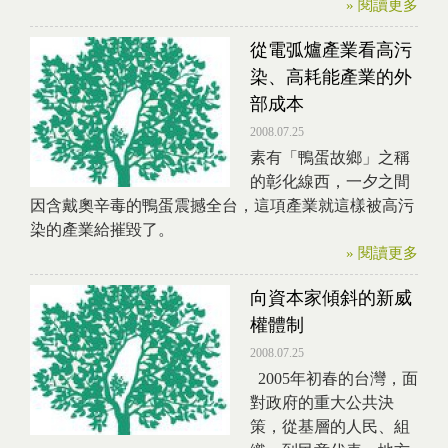
» 閱讀更多
從電弧爐產業看高污
染、高耗能產業的外
部成本
2008.07.25
素有「鴨蛋故鄉」之稱
的彰化線西，一夕之間
因含戴奧辛毒的鴨蛋震撼全台，這項產業就這樣被高污
染的產業給摧毀了。
» 閱讀更多
向資本家傾斜的新威
權體制
2008.07.25
2005年初春的台灣，面
對政府的重大公共決
策，從基層的人民、組