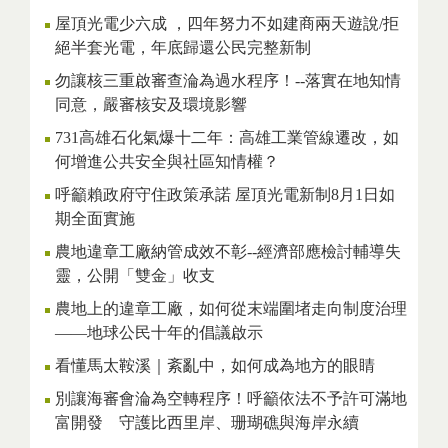
屋頂光電少六成 ，四年努力不如建商兩天遊說/拒
絕半套光電，年底歸還公民完整新制
勿讓核三重啟審查淪為過水程序！--落實在地知情
同意，嚴審核安及環境影響
731高雄石化氣爆十二年：高雄工業管線遷改，如
何增進公共安全與社區知情權？
呼籲賴政府守住政策承諾 屋頂光電新制8月1日如
期全面實施
農地違章工廠納管成效不彰--經濟部應檢討輔導失
靈，公開「雙金」收支
農地上的違章工廠，如何從末端圍堵走向制度治理
——地球公民十年的倡議啟示
看懂馬太鞍溪｜紊亂中，如何成為地方的眼睛
別讓海審會淪為空轉程序！呼籲依法不予許可滿地
富開發 守護比西里岸、珊瑚礁與海岸永續