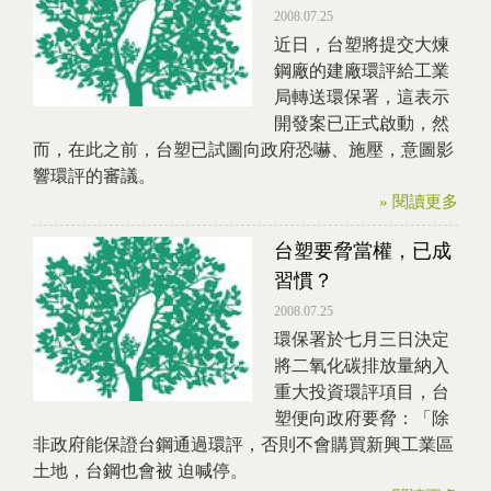
2008.07.25
近日，台塑將提交大煉
鋼廠的建廠環評給工業
局轉送環保署，這表示
開發案已正式啟動，然
而，在此之前，台塑已試圖向政府恐嚇、施壓，意圖影
響環評的審議。
» 閱讀更多
台塑要脅當權，已成
習慣？
2008.07.25
環保署於七月三日決定
將二氧化碳排放量納入
重大投資環評項目，台
塑便向政府要脅：「除
非政府能保證台鋼通過環評，否則不會購買新興工業區
土地，台鋼也會被 迫喊停。