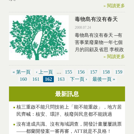
» 閱讀更多
毒物島有沒有春天
2008.07.24
毒物島有沒有春天 ─有
害事業廢棄物一年七個
月的回顧及省思 李根政
» 閱讀更多
« 第一頁
‹ 上一頁
…
155
156
157
158
159
頁面
160
161
162
163
下一頁 ›
最後一頁 »
最新訊息
核三重啟不能只問技術上「能不能重啟」，地方居
民齊喊：核安、環評、核廢與民意都不能跳過
沒有達成共識、沒有海域調查，開發計畫屢屢跳票
——都蘭開發案一審再審，ATT就是不及格！