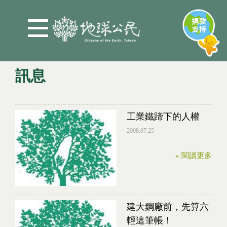
Jump to Main content
Jump to Navigation
訊息
您在這裡
工業鐵蹄下的人權
2008.07.25
» 閱讀更多
建大鋼廠前，先算六
輕這筆帳！