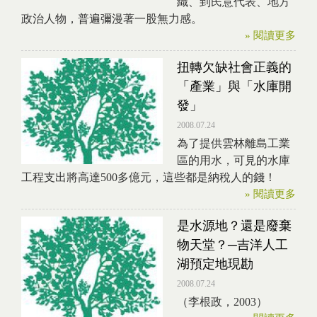
織、到民意代表、地方
政治人物，普遍彌漫著一股無力感。
» 閱讀更多
扭轉欠缺社會正義的
「產業」與「水庫開
發」
2008.07.24
為了提供雲林離島工業
區的用水，可見的水庫
工程支出將高達500多億元，這些都是納稅人的錢！
» 閱讀更多
是水源地？還是廢棄
物天堂？─吉洋人工
湖預定地現勘
2008.07.24
（李根政，2003）