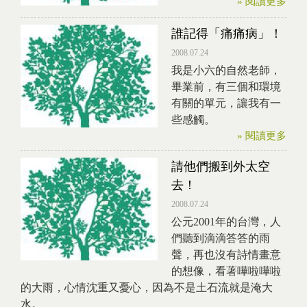
» 閱讀更多
誰記得「痛痛病」！
2008.07.24
我是小六的自然老師，
畢業前，有三個和環境
有關的單元，讓我有一
些感觸。
» 閱讀更多
請他們搬到外太空
去！
2008.07.24
公元2001年的台灣，人
們聽到滴滴答答的雨
聲，再也沒有詩情畫意
的想像，看著嘩啦嘩啦
的大雨，心情沈重又憂心，因為不是土石流就是淹大
水。