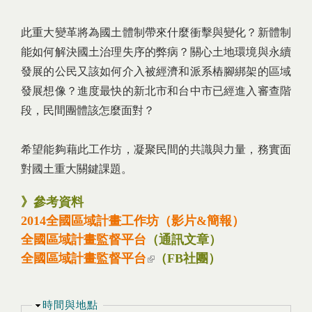
此重大變革將為國土體制帶來什麼衝擊與變化？新體制
能如何解決國土治理失序的弊病？關心土地環境與永續
發展的公民又該如何介入被經濟和派系樁腳綁架的區域
發展想像？進度最快的新北市和台中市已經進入審查階
段，民間團體該怎麼面對？
希望能夠藉此工作坊，凝聚民間的共識與力量，務實面
對國土重大關鍵課題。
》參考資料
2014全國區域計畫工作坊（影片&簡報）
全國區域計畫監督平台
（通訊文章）
全國區域計畫監督平台
(link is external)
（FB社團）
隱藏
時間與地點