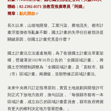
聯絡：02-2392-0371 洽教育推廣專員「阿娥」
簡章：
點此開啟
(link is external)
長久以來，山坡地開發、工業污染、農地流失、都市計
畫浮濫徵收等亂象不斷，國土計畫的失序往往被指涉是
關鍵原因，但國土計畫究竟是什麼？
國土計畫法立法遙遙無期，為了銜接國土計畫法草案架
構，營建署於102年10月公告的「全國區域計畫」，將
國土空間體制調整為「全國區域計畫」及「直轄市、縣
（市）區域計畫」兩層級，並順勢修正區域計畫法。
未來中央將只訂定指導原則，實質土地規劃與開發許可
則正式下放地方政府，換句話說，「每個縣市都有一本
區域計畫，成立自己的區域計畫委員會，縣市政府將握
有更大的權利決定地方發展想像。」