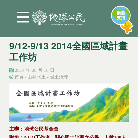
Jump to Main content
Jump to Navigation
9/12-9/13 2014全國區域計畫
工作坊
2014 年 08 月 16 日
首頁
山林水土
國土治理
»
»
您在這裡
您在這裡
主辦：地球公民基金會
對象：NGO工作者、關心國土治理之公民，人數100人