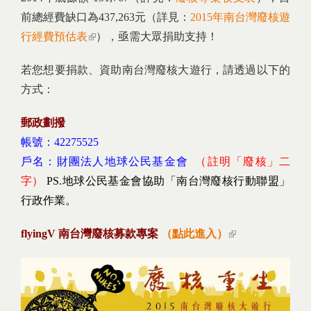
前總經費缺口為437,263元（詳見：
2015年南台灣廢核遊
行經費預估表
(link is external)
），亟需大眾捐助支持！
若您想要捐款、資助南台灣廢核大遊行，請透過以下的
方式：
郵政劃撥
帳號：42275525
戶名：財團法人地球公民基金會
（註明「廢核」二
字）
PS.地球公民基金會協助「南台灣廢核行動聯盟」
行政作業。
flyingV 南台灣廢核募款專案
（點此進入）
(link is
external)