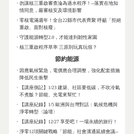
勿讓核三重啟審查淪為過水程序！--落實在地知
情同意，嚴審核安及環境影響
零核電滿週年！全台22縣市代表齊聚 呼籲「拒絕
重啟、面對核廢」
守護能源轉型2.0，才能達到韌性家園
核三重啟程序草率 三原則玩真玩假？
節約能源
因應氣候緊急，電價應合理調整，強化配套措施
降低民生衝擊
【講座側記】1/23 建築、社區要低碳，不吹冷氣
不煮飯？節能、光電來幫忙！
【講座紀錄】1/5 歐洲與台灣對話：氣候危機與
淨零轉型〈論壇〉
【講座紀錄】12/27 享受吧！一場永續的旅行！
淨零12項關鍵戰略「節能」社會溝通延續會議--