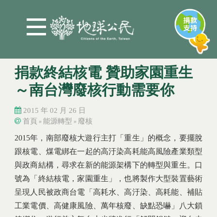
Jump to Main content
Jump to Navigation
捐款終結核電 贊助家園重生
～南台灣廢核行動需要你
2015 年 02 月 26 日
首頁
能源轉型
廢核
»
»
您在這裡
您在這裡
2015年，南部廢核大遊行主打「重生」的概念，要擺脫
跟核電、煤電綁在一起的高汙染高耗能高風險產業類型
與政商結構，尋求在新的能源架構下的轉型與重生。口
號為「終結核電，家園重生」，也將製作大型裝置藝術
呈現人民被政商台電「高耗水、高汙染、高耗能、補貼
工業電價、高健康風險、萬年核廢、缺點恐嚇」八大鎖