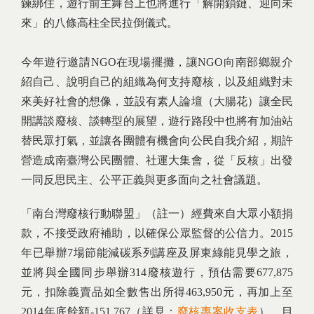
鍊綁住，遊行前主舞台上也將進行「解開鎖鏈、迎向未
來」的八條高柱全民拉倒儀式。
今年遊行邀請NGO在現場擺攤，讓NGO向南部鄉親介
紹自己、說明自己的組織為何支持廢核，以及組織對未
來美好社會的想像，並設有素人論壇（大腸花）讓全民
開講談廢核、談轉型的展望，遊行路段中也將有加油站
替民眾打氣，並讓各團體有機會向公民自我介紹，期許
營造成南臺灣公民團體、社運大集會，從「反核」出發
一同反思民主、公平正義與更多面向之社會議題。
「南台灣廢核行動聯盟」（註一）經費來自大眾小額捐
款，不接受政府補助，以確保公眾監督的公信力。2015
年已舉辦7場節能減碳系列講座及屏東綠能見學之旅，
並將與全國同步舉辦314廢核遊行，預估需要677,875
元，扣除義賣品如全數售出所得463,950元，再加上至
2014年底餘額-151,767
（詳見：
廢核專案收支表
）
，目