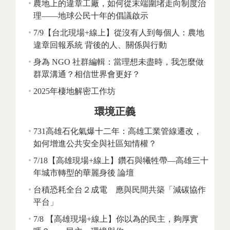
農地上的違章工廠，如何從末端圍堵走向制度治
理——地球公民十年的倡議啟示
7/9【台北現場+線上】從沒有人到每個人：農地
違章回報系統 背後的人、關係與行動
身為 NGO 社群編輯：當理想未盡時，我怎麼做
群眾溝通？相信世界會更好？
2025年棲地解密工作坊
環境正義
731高雄石化氣爆十二年：高雄工業管線遷改，
如何增進公共安全與社區知情權？
7/18【高雄現場+線上】鑽石與犧牲帶—高雄三十
年城市轉型的華麗身後 論壇
台積恐耗全台２成電 應與民間共築「減碳協作
平台」
7/8 【高雄現場+線上】你以為的民主，夠厚實