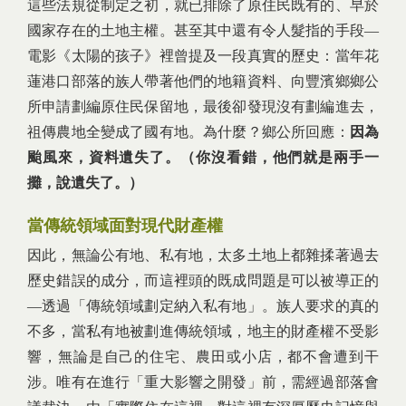
這些法規從制定之初，就已排除了原住民既有的、早於
國家存在的土地主權。甚至其中還有令人髮指的手段—
電影《太陽的孩子》裡曾提及一段真實的歷史：當年花
蓮港口部落的族人帶著他們的地籍資料、向豐濱鄉鄉公
所申請劃編原住民保留地，最後卻發現沒有劃編進去，
祖傳農地全變成了國有地。為什麼？鄉公所回應：
因為
颱風來，資料遺失了。（你沒看錯，他們就是兩手一
攤，說遺失了。）
當傳統領域面對現代財產權
因此，無論公有地、私有地，太多土地上都雜揉著過去
歷史錯誤的成分，而這裡頭的既成問題是可以被導正的
—透過「傳統領域劃定納入私有地」。族人要求的真的
不多，當私有地被劃進傳統領域，地主的財產權不受影
響，無論是自己的住宅、農田或小店，都不會遭到干
涉。唯有在進行「重大影響之開發」前，需經過部落會