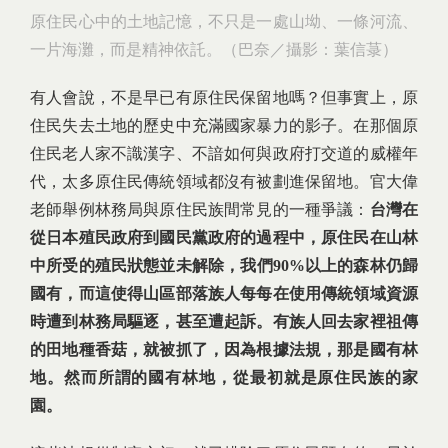
原住民心中的土地記憶，不只是一處山坳、一條河流、
一片海灘，而是精神依託。（巴奈／攝影：葉信菉）
有人會說，不是早已有原住民保留地嗎？但事實上，原
住民失去土地的歷史中充滿國家暴力的影子。在那個原
住民老人家不識漢字、不諳如何與政府打交道的威權年
代，太多原住民傳統領域都沒有被劃進保留地。官大偉
老師舉例林務局與原住民族間常見的一種爭議：
台灣在
從日本殖民政府到國民黨政府的過程中，原住民在山林
中所受的殖民狀態並未解除，我們
90%
以上的森林仍歸
國有，而這使得山區部落族人每每在使用傳統領域資源
時遭到林務局驅逐，甚至遭起訴。有族人回去家裡祖傳
的田地種香菇，就被抓了，因為根據法規，那是國有林
地。然而所謂的國有林地，從最初就是原住民族的家
園。