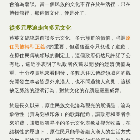
會淪為奢談。當一個民族的文化不存在於生活裡，只在
博物館裡，那這個文化，便是死了。
從多元壓迫走向多元文化
蔡英文總統選前談多元文化、多元族群的價值，強調
原
住民族轉型正義
(link is external)
的重要，但選後至今只兌現了道歉，
在原住民傳統領域的劃定上，這個政府仍然只許諾了公
有地，這近乎表明了執政者依舊以開發的經濟價值為
重。十分務實地來看開發，多數原住民傳統領域內的觀
光開發主事者皆是外來漢人，也不問過族人意見，這樣
缺乏脈絡的經濟行為，對於文化的存續是嚴重威脅。
於是長久以來，原住民族文化淪為觀光的展演品，淪為
象徵性（實為刻板印象）的歌舞配角，讓政府和業者拿
來消費，賺取歌舞昇平的多元文化表象及觀光收益，在
結構性的壓迫下，原住民只能學著融入漢人的生活方式