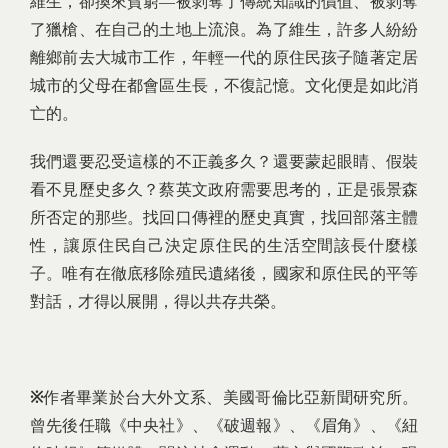
維生，卻換來貧窮—被剝奪了傳統知識的價值、被剝奪
了獵槍、在自己的土地上流浪。為了維生，許多人紛紛
離鄉前去大城市工作，年輕一代的原住民孩子隨著定居
城市的父母在都會區生長，不復記憶。文化便是如此消
亡的。
我們還要忍受這樣的不正義多久？還要蒙起眼睛、假裝
看不見歷史多久？蔡英文政府需要思考的，正是張景森
所否定的那些。找回口傳裡的歷史真實，找回部落主體
性，讓原住民自己決定原住民的生活空間該長什麼樣
子。唯有在徹底移除殖民遺緒後，國家和原住民的平等
對話，才得以展開，得以共存共榮。
※
作者畢業於台大外文系、美國哥倫比亞新聞研究所。
曾先後任職《中央社》、《破週報》、《眉角》、《紐