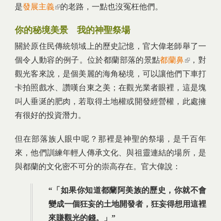
是
發展主義
(link is external)
的老路，一點也沒冤枉他們。
你的秘境美景 我的神聖祭場
關於原住民傳統領域上的歷史記憶，官大偉老師舉了一
個令人動容的例子。位於都蘭部落的景點
都蘭鼻
(link is
，對
觀光客來說，是個美麗的海角秘境，可以讓他們下車打
external)
卡拍照戲水、讚嘆台東之美；在觀光業者眼裡，這是塊
叫人垂涎的肥肉，若取得土地權或開發經營權，此處擁
有很好的投資潛力。
但在部落族人眼中呢？那裡是神聖的祭場，是千百年
來，他們訓練年輕人傳承文化、與祖靈連結的場所，是
與都蘭的文化密不可分的崇高存在。官大偉說：
「如果你知道都蘭阿美族的歷史，你就不會
變成一個狂妄的土地開發者，狂妄得想用這裡
來賺觀光的錢。」