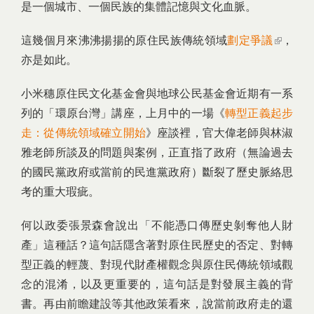
是一個城市、一個民族的集體記憶與文化血脈。
這幾個月來沸沸揚揚的原住民族傳統領域
劃定爭議
(link is
，
亦是如此。
external)
小米穗原住民文化基金會與地球公民基金會近期有一系
列的「環原台灣」講座，上月中的一場《
轉型正義起步
走：從傳統領域確立開始
》座談裡，官大偉老師與林淑
雅老師所談及的問題與案例，正直指了政府（無論過去
的國民黨政府或當前的民進黨政府）斷裂了歷史脈絡思
考的重大瑕疵。
何以政委張景森會說出「不能憑口傳歷史剝奪他人財
產」這種話？這句話隱含著對原住民歷史的否定、對轉
型正義的輕蔑、對現代財產權觀念與原住民傳統領域觀
念的混淆，以及更重要的，這句話是對發展主義的背
書。再由前瞻建設等其他政策看來，說當前政府走的還