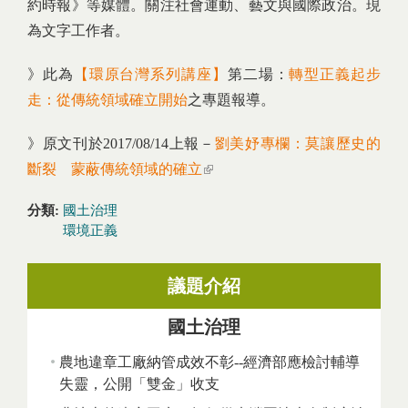
約時報》等媒體。關注社會運動、藝文與國際政治。現
為文字工作者。​
》此為
【環原台灣系列講座】
第二場：
轉型正義起步
走：從傳統領域確立開始
之專題報導。
》原文刊於2017/08/14上報－
劉美妤專欄：莫讓歷史的
斷裂 蒙蔽傳統領域的確立
(link is external)
分類:
國土治理
環境正義
議題介紹
國土治理
農地違章工廠納管成效不彰--經濟部應檢討輔導
失靈，公開「雙金」收支