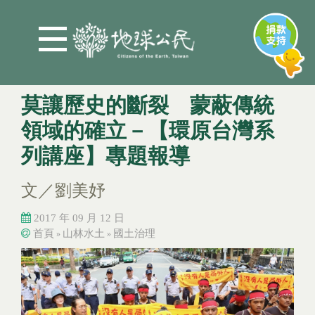
Jump to Main content
Jump to Navigation
莫讓歷史的斷裂 蒙蔽傳統
領域的確立－【環原台灣系
列講座】專題報導
文／劉美妤
2017 年 09 月 12 日
首頁
山林水土
國土治理
»
»
您在這裡
您在這裡