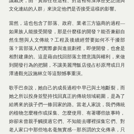
議裁決，由「實際住在這裡、對這裡有深厚歷史記憶與
文化連結的人群」來決定他們是否接受這樣的影響。
當然，這也包含了部落、政府、業者三方協商的過程—
如果族人能接受開發，那是什麼樣的開發？能否兼顧自
然生態與人文傳統？工程及後續經營要如何不干擾部
落？當部落人們實際參與進規劃裡，即便開發，也會是
相對建康的。這是藉由找回部落主體意識與權利，來做
到開發行為的把關，不讓美麗灣飯店侵占杉原灣或日月
潭邊觀光設施林立等這類憾事重演。
歌手巴奈說，她自己的成長過程中早已與土地斷裂，而
她之所以投身並堅持找回真正的傳統領域範圍，是為了
給將來的孩子們一條回家的路。當老人家說，我們傳統
的植物怎麼種作或採集、怎麼使用、有著哪些故事時，
妳卻未曾親手觸摸過它們、不知能去哪裡採集它們、對
老人家口中那些地名毫無實感⋯那所謂的文化傳承，只