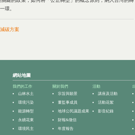
很關鍵的政策，如何將「公正轉型」的概念原則，納入台灣的轉
一環。
減碳方案
網站地圖
我們的工作
關於我們
活動
山林水土
宗旨與願景
講座及活動
環境污染
董監事成員
活動花絮
能源轉型
地球公民議題成果
影音紀錄
永續花東
財報&徵信
環境民主
年度報告