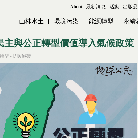
Jump to Main content
Jump to Navigation
About
最新消息
活動
出版品
山林水土
環境污染
能源轉型
永續
民主與公正轉型價值導入氣候政策
轉型
抗暖減碳
»