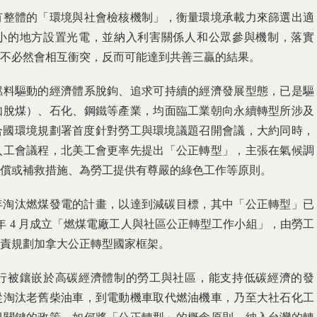
有整體的「環境與社會檢核機制」，衡量環境承載力來篩選出適
小的地方設置光電，並納入利害關係人和公眾參與機制，落實
能不必然會相互衝突，反而可能達到共善三贏的結果。
燃料驅動的經濟體系脫鉤、追求可持續的經濟發展型態，已是驅
如脫煤）、石化、鋼鐵等產業，均面臨工業朝向永續轉型所涉及
聯合國環境規劃署首度針對勞工與環境議題召開會議，大約同時，
入工會議程，北美工會更率先提出「公正轉型」，主張在氣候調
補償或補救措施、為勞工提供有尊嚴的綠色工作等原則。
030 年淘汰燃煤發電的計畫，以達到減碳目標，其中「公正轉型」已
8 年 4 月成立「燃煤電廠工人與社區公正轉型工作小組」，由勞工
負責規劃加拿大公正轉型國家框架。
行被鑲嵌於高碳經濟體制的勞工與社區，能支持低碳經濟的發
從淘汰老舊柴油車，到電動機車取代燃油機車，乃至大社石化工