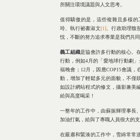
所關注環境議題與人文思考。
值得驕傲的是，這些複雜且多樣的
玲、執行祕書淑文
[1]
、行政助理馥
忱，不斷的努力追求專業是我們共同
義工組織
是協會許多行動的核心。
行動，例如4月的「愛地球行動劇」
福晚會；12月，因應COP15會
動，增加了輕鬆多元的面貌，不僅
如設計網站程式的修文，攝影兼美編
給與高度喝采！
一整年的工作中，由蘇振輝理事長
加油打氣，給與了專職人員很大的支
在嚴肅和緊湊的工作中，雪綿常常