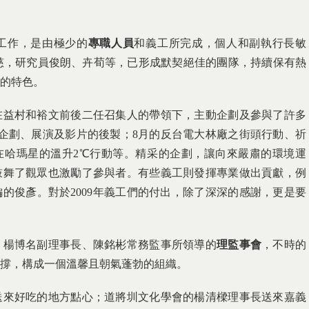
工作，是由極少的
專職人員
和義工所完成，個人和副執行長敏
慈，研究員俊朗、卉荀等，已形成默契絕佳的團隊，持續保有熱
的特色。
在益村和裕文前後二任召集人的帶領下，主動企劃及參與了許多
企劃、展演及影片的後製；8月的反台電大林廠之街頭行動、祈
議，在哈瑪星的溫升2℃行動等。精采的企劃，讓向來嚴肅的環境運
鼓舞了觀眾也激勵了參與者。有些義工則發揮專業做出貢獻，例
的俊彥。對於2009年義工們的付出，除了深深的感謝，更是要
、楊博名副理事長、陳銘彬常務監事所領導的
理監事會
，不時的
撐，構成一個溫馨且朝氣蓬勃的組織。
送來好吃的地方點心；道將圳文化學會的楊清樑理事長送來嘉義