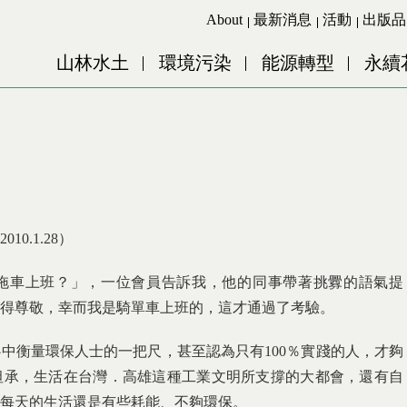
Jump to Main content
Jump to Navigation
About
最新消息
活動
出版品
山林水土
環境污染
能源轉型
永續
0.1.28）
拖車上班？」，一位會員告訴我，他的同事帶著挑釁的語氣提
得尊敬，幸而我是騎單車上班的，這才通過了考驗。
中衡量環保人士的一把尺，甚至認為只有100％實踐的人，才夠
坦承，生活在台灣．高雄這種工業文明所支撐的大都會，還有自
每天的生活還是有些耗能、不夠環保。