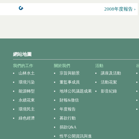
2008年度報告 ›
網站地圖
我們的工作
關於我們
活動
山林水土
宗旨與願景
講座及活動
環境污染
董監事成員
活動花絮
能源轉型
地球公民議題成果
影音紀錄
永續花東
財報&徵信
環境民主
年度報告
綠色經濟
募款行動
捐款Q&A
性平公開資訊與進