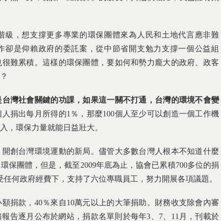
階級，想支撐更多專業的環保團體來為人民和土地代言應非難
作卻是仰賴政府的委託案，從中節省開支勉力支撐一個公益組
也很難累積。這樣的環保團體，要如何和勢力龐大的政府、政客
？
是台灣社會關鍵的功課，如果這一關不打通，台灣的環境不會變
人捐出每月所得的1％，那麼100個人至少可以創造一個工作機
入，環保力量就能日益壯大。
、開創台灣環境運動的新局。儘管大多數台灣人根本不知道什麼
保團體，但是，截至2009年底為止，協會已累積700多位的捐
接受任何政府經費下，支持了六位專職員工，努力開展各項議題。
小額捐款，40％來自10萬元以上的大筆捐助。財務收支除會內審
報告逐月公布於網站，捐款名單則於每年3、7、11月，刊載於