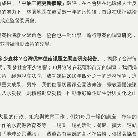
的成果，
「中油三輕更新擴廠」
環評，在本會與在地環保人士反
們的努力下，林園地區在遭受數十年的污染後，首度在環評結論
成立監督委員會。
廠案扮演救火隊角色，協會也主動出擊，進行專案的調查研究，
並持續推動政策的改變。
多少森林？台灣伐林種菇議題之調查研究報告」
，揭露了台灣每
事實，引發社會不少迴響；10月透過在花蓮和苗栗的調查，我們揭
策，經遊說立法院，成功凍結2010年四分之一的造林預算，這
得重大成果。另外，我們也關切國家公園法修法、宗教團體法讓
八八水災後，則積極勘查災情，推動兼顧原住民生計與文化之山
大量的行政、組織與教育工作，例如每月一場的講座，每年的
合作的水資源教育案等，一場又一場的活動，凝聚、擴大、連結
的「地球公民通訊」，透過富有美感的高水準編輯，傳播著協會