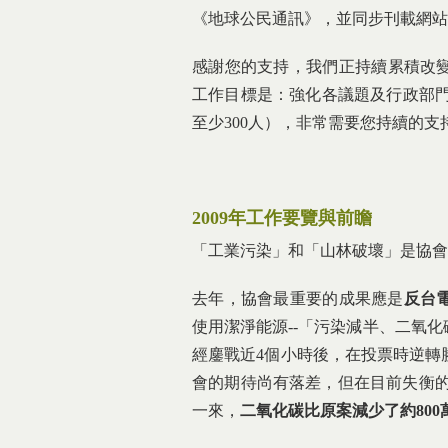
《地球公民通訊》，並同步刊載網站
感謝您的支持，我們正持續累積改變
工作目標是：強化各議題及行政部門
至少300人），非常需要您持續的
2009
年工作要覽與前瞻
「工業污染」和「山林破壞」是協會
去年，協會最重要的成果應是
反台
使用潔淨能源--「污染減半、二氧化
經鏖戰近4個小時後，在投票時逆轉
會的期待尚有落差，但在目前失衡的
一來，
二氧化碳比原案減少了約
800