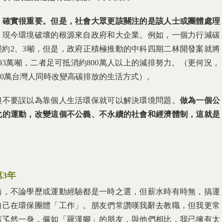
」確實很重要。但是，社會大眾更該關注的是該人士或團體處理
，現今環境破壞的根源來自政府和大企業。例如，一個力行減碳
約2、3噸，但是，政府正積極推動的中科四期二林開發案就將
,193萬噸，二者足可抵消約800萬人以上的減排努力。（更何況，
00萬台灣人同時改變高碳排放的生活方式）。
但不要誤以為靠個人生活環保就可以解決環境問題。
做為一個公
化的運動，改變這個不公義、不永續的社會和經濟體制，這就是
第
3
年
仿，不論學歷或運動經驗都是一時之選，但薪水時有時無，搞運
自己在環保團體「工作」。朋友們常讚嘆我辭去教職，但我更常
舊孓然一身，儼如「羅漢腳」的朋友，與他們相比，我已擁有太