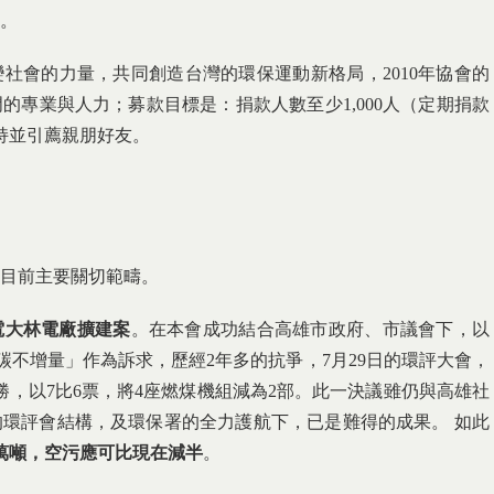
。
社會的力量，共同創造台灣的環保運動新格局，2010年協會的
的專業與人力；募款目標是：捐款人數至少1,000人（定期捐款
支持並引薦親朋好友。
目前主要關切範疇。
電大林電廠擴建案
。在本會成功結合高雄市政府、市議會下，以
碳不增量」作為訴求，歷經2年多的抗爭，7月29日的環評大會，
勝，以7比6票，將4座燃煤機組減為2部。此一決議雖仍與高雄社
環評會結構，及環保署的全力護航下，已是難得的成果。 如此
萬噸，空污應可比現在減半
。