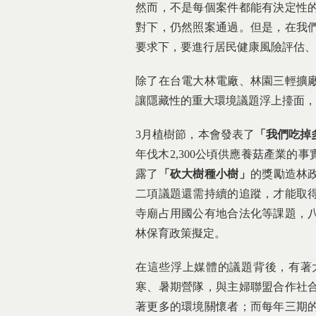
然而，不是每個案件都能有決定性
對下，仍然照案通過。但是，在我
要求下，要進行居民健康風險評估、
除了在台電大林電廠、林園三輕擴
讓隱藏性的重大環境議題浮上擡面，
3月植樹節，本會發表了
「我們吃掉
年伐木2,300公頃供應養菇產業的
露了
「砍大樹種小樹」
的獎勵造林政
二項議題還需持續的追蹤，才能取
寺廟占用國公有地合法化等課題，
林保育政策擬定。
在這些浮上媒體的議題背後，有著
寒、暑期營隊，與主婦聯盟合作社
著更多的環境關懷者；而每年三期