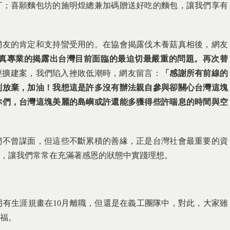
丁；喜願麵包坊的施明煌總兼加碼贈送好吃的麵包，讓我們享有
網友的肯定和支持蠻受用的。在協會揭露伐木養菇真相後，網友
真專業的揭露出台灣目前面臨的最迫切最嚴重的問題。再次替
輕擴建案，我們陷入挫敗低潮時，網友留言：
「感謝所有前線的
別放棄，加油！我想這是許多沒有辦法親自參與卻關心台灣這塊
你們，台灣這塊美麗的島嶼或許還能多獲得些許喘息的時間與空
們不曾謀面，但這些不斷累積的善緣，正是台灣社會最重要的資
，讓我們常常在充滿著感恩的狀態中實踐理想。
有生涯規畫在10月離職，但還是在義工團隊中，對此，大家雖
福。