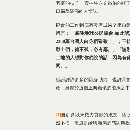
老欉的柚子、雲林斗六文昌伯的柳
口福及滿滿的人情味。
協會的工作到底有沒有成果？來自
留言：
「感謝地球公民協會
,
如此認
2300
萬台灣人向你們致敬！」
；三
戰士們，德不孤，必有鄰。」「請
土地的人想對你們說的話，因為有
間。」
感謝許許多多的因緣助力，也許我
產，身處於這個正向循環的漩渦之中
[1]
自創會以來戮力貢獻的淑文，因另
然不捨，但還是給與滿滿的感謝與祝