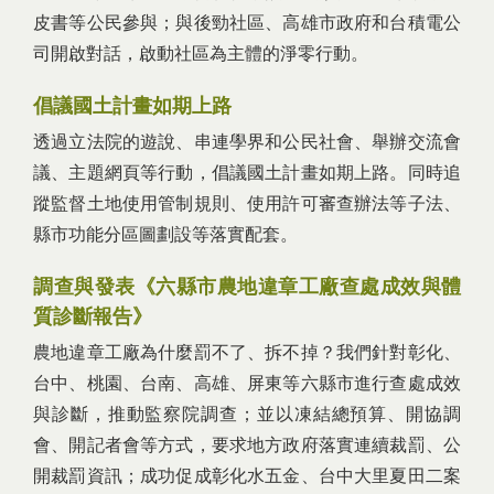
皮書等公民參與；與後勁社區、高雄市政府和台積電公
司開啟對話，啟動社區為主體的淨零行動。
倡議國土計畫如期上路
透過立法院的遊說、串連學界和公民社會、舉辦交流會
議、主題網頁等行動，倡議國土計畫如期上路。同時追
蹤監督土地使用管制規則、使用許可審查辦法等子法、
縣市功能分區圖劃設等落實配套。
調查與發表《六縣市農地違章工廠查處成效與體
質診斷報告》
農地違章工廠為什麼罰不了、拆不掉？我們針對彰化、
台中、桃園、台南、高雄、屏東等六縣市進行查處成效
與診斷，推動監察院調查；並以凍結總預算、開協調
會、開記者會等方式，要求地方政府落實連續裁罰、公
開裁罰資訊；成功促成彰化水五金、台中大里夏田二案