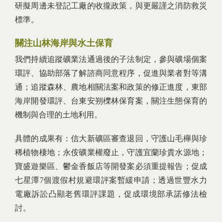
研擬周邊未登記工廠的收攏政策，與更嚴謹之消防救災
標準。
關注山林海岸與水土保育
我們持續追蹤礦業法通過後的子法制定，參與礦場個案
環評、協助部落了解諮商同意程序，促進與業者對等溝
通；追蹤森林、農地相關法案和政策的修正進度，東部
海岸開發環評、台東安朔櫟林保育案，關注生態保育的
機制與合理的土地利用。
具體的成果有：信大新礦區審查退回，守護山毛櫸與珍
稀植物棲地；永侒礦業權廢止，守護宜蘭珍貴水源地；
寶盛遊樂區、鬱金香飯店等開發案必須重提報告；促成
七星潭7個渡假村規避環評案暫緩申請；透過世豐水力
電廠訴訟凸顯老舊環評課題，促成環境部承諾修法檢
討。