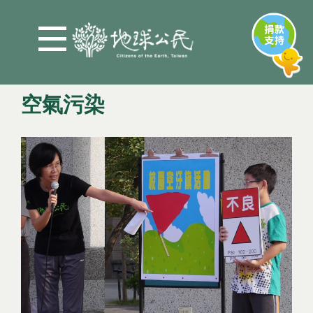
Jump to Main content
Jump to Navigation
空氣污染
您在這裡