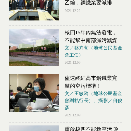
乙編，鋼鐵業要減排
2021.12.22
核四15年內無法發電，
不能幫中南部減污減煤
文／蔡卉荀（地球公民基金
會主任）
2021.12.09
儘速終結高市鋼鐵業寬
鬆的空污標準！
文／王敏玲（地球公民基金
會副執行長）、攝影／何俊
彥
2021.12.09
重啟核四不能救空污 改