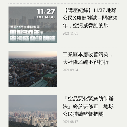
【講座紀錄】11/27 地球
公民X康健雜誌－關鍵30
年，空污威脅誰的肺
2021.11.01
工業區本應改善污染，
大社降乙編不容打折
2021.09.24
「空品惡化緊急防制辦
法」終於要修正，地球
公民持續監督把關
2021.08.17