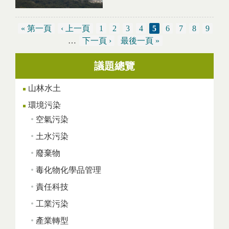
« 第一頁
‹ 上一頁
1
2
3
4
5
6
7
8
9
…
下一頁 ›
最後一頁 »
議題總覽
頁面
山林水土
環境污染
空氣污染
土水污染
廢棄物
毒化物化學品管理
責任科技
工業污染
產業轉型