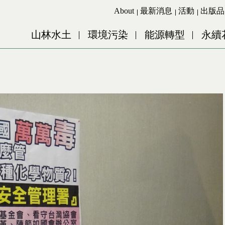
Jump to Main content
Jump to Navigation
About
最新消息
活動
出版品
山林水土
環境污染
能源轉型
永續