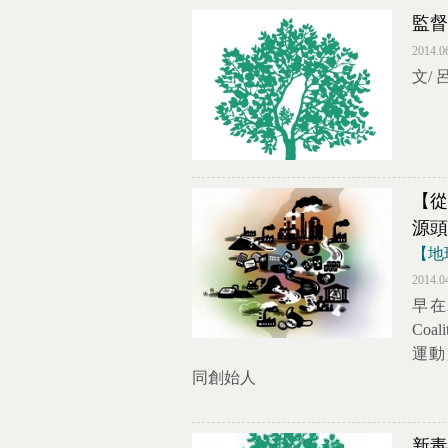
監督
2014.0
文/
【從
源頭
【地
2014.0
早在2
Co
運動」（
同創始人
新毒