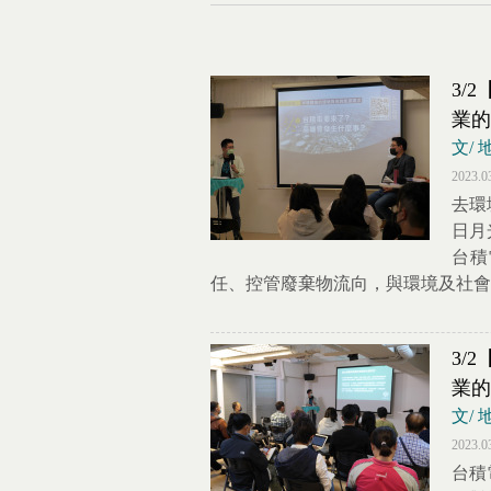
3/
業的
文/
2023.0
去環
日月
台積
任、控管廢棄物流向，與環境及社會
3/
業的
文/
2023.0
台積