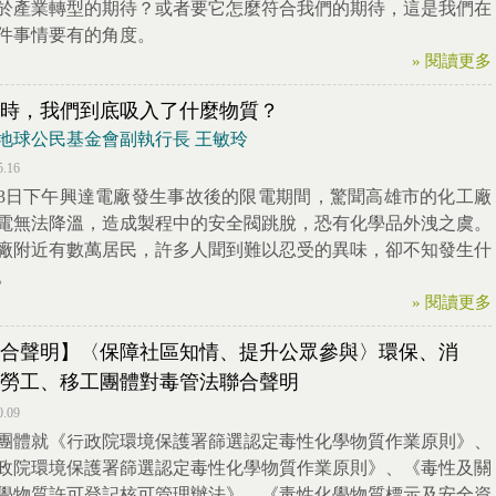
於產業轉型的期待？或者要它怎麼符合我們的期待，這是我們在
件事情要有的角度。
» 閱讀更多
時，我們到底吸入了什麼物質？
地球公民基金會副執行長 王敏玲
5.16
13日下午興達電廠發生事故後的限電期間，驚聞高雄市的化工廠
電無法降溫，造成製程中的安全閥跳脫，恐有化學品外洩之虞。
廠附近有數萬居民，許多人聞到難以忍受的異味，卻不知發生什
。
» 閱讀更多
合聲明】〈保障社區知情、提升公眾參與〉環保、消
勞工、移工團體對毒管法聯合聲明
0.09
團體就《行政院環境保護署篩選認定毒性化學物質作業原則》、
政院環境保護署篩選認定毒性化學物質作業原則》、《毒性及關
學物質許可登記核可管理辦法》、《毒性化學物質標示及安全資