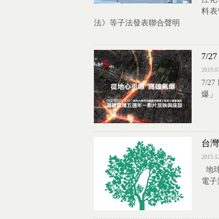
料表
法》等子法發表聯合聲明
7/
2019.0
7/
爆」
台灣
2015.1
地球
電子