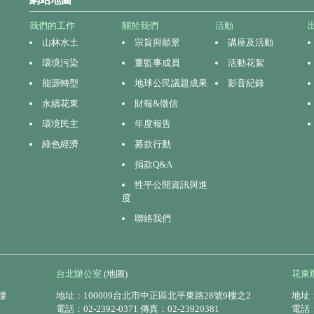
我們的工作
關於我們
活動
山林水土
宗旨與願景
講座及活動
環境污染
董監事成員
活動花絮
能源轉型
地球公民議題成果
影音紀錄
永續花東
財報&徵信
環境民主
年度報告
綠色經濟
募款行動
捐款Q&A
性平公開資訊與進
度
聯絡我們
台北辦公室
(地圖)
花東
樓
地址：100009台北市中正區北平東路28號9樓之2
地址：
電話：02-2392-0371 傳真：02-23920381
電話：0