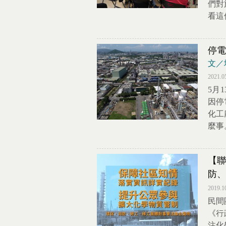
們對
看這
停電
文／
2021.0
5月
因停
化工
麼事
【聯
防、
2019.1
民間
《行
注化