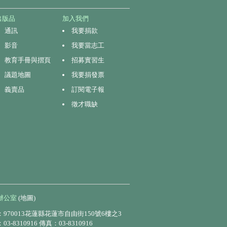
出版品
加入我們
通訊
我要捐款
影音
我要當志工
教育手冊與摺頁
招募實習生
議題地圖
我要捐發票
義賣品
訂閱電子報
徵才職缺
辦公室
(地圖)
970013花蓮縣花蓮市自由街150號6樓之3
3-8310916 傳真：03-8310916