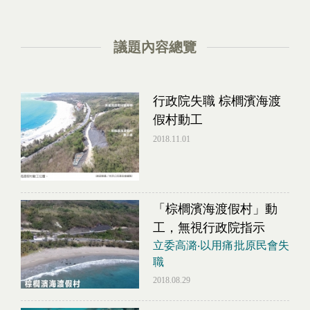
議題內容總覽
行政院失職 棕櫚濱海渡
假村動工
2018.11.01
「棕櫚濱海渡假村」動
工，無視行政院指示
立委高潞‧以用痛批原民會失
職
2018.08.29