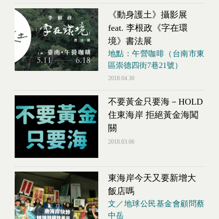
《動身護土》攝影展
feat. 李根政《字在環
境》書法展
地點：午營咖啡（台南市東
區崇德四街7巷21號）
2018.04.30
不要黃金只要海－HOLD
住東海岸 拒絕黃金海闖
關
2018.03.06
東海岸今天又要新增大
飯店嗎
文／地球公民基金會顧問蔡
中岳