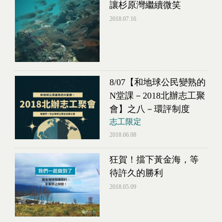
讓杉原灣繼續微笑
2018.07.16
8/07【和地球公民變熟的
N堂課－2018北辦志工聚
會】之八－環評制度
志工限定
2018.06.08
狂賀！擋下黃金海，等
待許久的勝利
2018.05.09