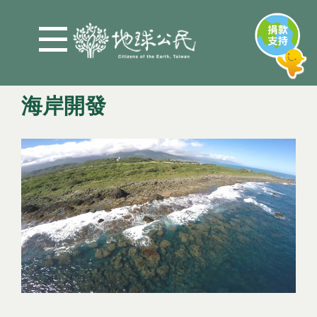
Jump to Main content
Jump to Navigation
海岸開發
您在這裡