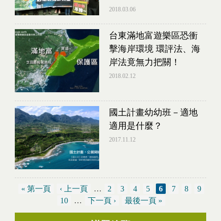
2018.03.06
台東滿地富遊樂區恐衝
擊海岸環境 環評法、海
岸法竟無力把關！
2018.02.12
國土計畫幼幼班－適地
適用是什麼？
2017.11.12
« 第一頁
‹ 上一頁
…
2
3
4
5
6
7
8
9
10
…
下一頁 ›
最後一頁 »