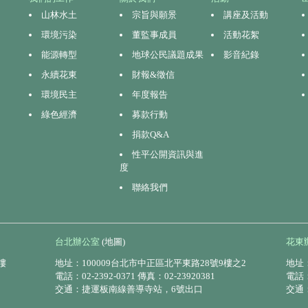
山林水土
宗旨與願景
講座及活動
環境污染
董監事成員
活動花絮
能源轉型
地球公民議題成果
影音紀錄
永續花東
財報&徵信
環境民主
年度報告
綠色經濟
募款行動
捐款Q&A
性平公開資訊與進
度
聯絡我們
台北辦公室
(地圖)
花東
樓
地址：100009台北市中正區北平東路28號9樓之2
地址：
電話：02-2392-0371 傳真：02-23920381
電話：0
交通：捷運板南線善導寺站，6號出口
交通