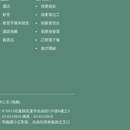
通訊
我要捐款
影音
我要當志工
教育手冊與摺頁
招募實習生
議題地圖
我要捐發票
義賣品
訂閱電子報
徵才職缺
辦公室
(地圖)
970013花蓮縣花蓮市自由街150號6樓之3
3-8310916 傳真：03-8310916
：明義國小正對面，自由街與林森路交叉口