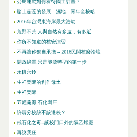
公民運動如何看待國土計畫？
賭上茄萣的發展 濕地、青年全梭哈
2016年台灣東海岸最大浩劫
荒野不荒 人與自然有多遠，有多近
你所不知道的核安演習
不再讓你獨自承擔 -- 2016民間核廢論壇
開放綠電 只是能源轉型的第一步
永懷永鈴
生祥樂隊的創作母土
生祥樂隊
五輕關廠 石化圍庄
許厝分校該不該遷校？
戒石化之毒--談校門口外的氯乙烯廠
再說我庄