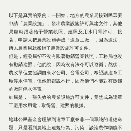
以下是真實的案例：一開始，地方的農業局接到民眾要
申請「農業設施」，發出農業設施許可興建文件，其他
局處就跟著給予營業執照、建照及用水用電許可。接
著，申請人把農業設施弄成「違章工廠」，因為違法，
所以農業局就撤銷了農業設施許可文件。
但是，經發局卻不沒有跟著撤銷營業執照，工務局也沒
有撤銷建照，他們說：因為沒有法令可以遵循；然後，
農政單位去協調自來水公司、台電公司，希望讓違章工
廠停水停電，但他們都說不行，因為他們不能對有繳錢
的廠商停水停電。
結局是，一張失效的農業設施許可文件，竟然成為違章
工廠用水用電，取得營、建照的根據。
地球公民基金會理解到違章工廠並非一個單純的道德命
題，只是看到農地上違規行為、污染，談論農作物能不