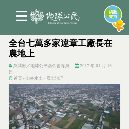
Jump to Main content
Jump to Navigation
全台七萬多家違章工廠長在
農地上
吳其融／地球公民基金會專員
2017 年 01 月 16
日
首頁
山林水土
國土治理
»
»
You are here
You are here