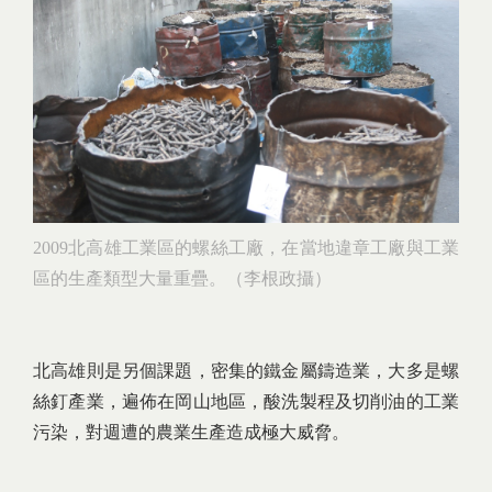
2009北高雄工業區的螺絲工廠，在當地違章工廠與工業
區的生產類型大量重疊。（李根政攝）
北高雄則是另個課題，密集的鐵金屬鑄造業，大多是螺
絲釘產業，遍佈在岡山地區，酸洗製程及切削油的工業
污染，對週遭的農業生產造成極大威脅。