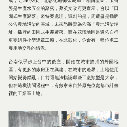
成，近240公頃，北彰化遍佈金屬加工相關產業，頂番
婆是生產水五金的聚落，蔡英文政府更宣示，會以「田
園式生產聚落」來特案處理，諷刺的是，周遭盡是插牌
公告農地污染的區域，未來恐將變為佈滿「農地污染場
址」插牌的田園式生產聚落。而在花壇地區是遍佈自行
車零組件小型違章工廠，在北彰化，你會有一種位處工
農用地交雜的錯覺。
台南似乎步上台中的後塵，開始在城市擴張的外圍地
區，有更多的廠房正在興建，在城市的邊界，土地使用
開始變得錯亂，目前還無法指認哪些工廠類型是大宗，
但在隨機訪問過程中，有數家來自於原先位處都市計畫
裡的工業區土地。