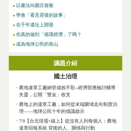
以書法向圍庄致敬
學會「看見背後的故事」
在千年遺址上開發
你真的做到「循環經濟」了嗎？
成為地球公民的靠山
議題介紹
國土治理
農地違章工廠納管成效不彰--經濟部應檢討輔導
失靈，公開「雙金」收支
農地上的違章工廠，如何從末端圍堵走向制度治
理——地球公民十年的倡議啟示
7/9【台北現場+線上】從沒有人到每個人：農地
違章回報系統 背後的人、關係與行動