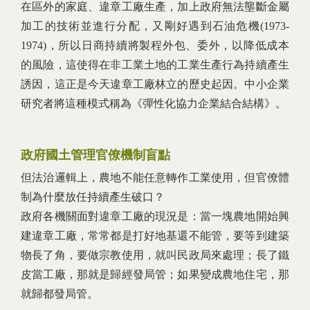
在區外的家庭、違章工廠生產，加上政府無法壟斷金屬
加工的技術並進行分配，又剛好遇到石油危機(1973-
1974)，所以日商持續將製程外包、委外，以降低成本
的風險，這使得在非工業土地的工業生產行為持續產生
誘因，這正是今天違章工廠林立的歷史起因。中小企業
研究者將這種模式稱為《彈性化協力企業結合結構》。
政府國土管理官僚機制盲點
但法治邏輯上，農地不能任意轉作工業使用，但官僚體
制為什麼放任持續產生破口？
政府各機關面對違章工廠的現況是：當一塊農地開始興
建違章工廠，常常都是打好地基還不能管，要等到建築
物長了角，要做宗教使用，就叫民政局來處理；長了鐵
皮當工廠，那就是歸經發局管；如果變成農地住宅，那
就歸都發局管。