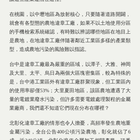
在桃園，以中壢地區為放射核心，只要隨著道路開闢，
就會有各型態的農地違章工廠，如果不以土地使用分區
的手機檢索系統確認，有時難以辨認哪些地區在地目上
是農地，在地違章工廠伴隨著鄰近工業區多樣的產業類
型，造成農地污染的風險難以指認。
台中是違章工廠最為嚴重的區域，以潭子、大雅、神岡
及大里、太平、烏日為兩個大區塊密集區，較為特殊的
是，台中港工業區外有違章工廠群聚現象，但工業區內
的使用率卻僅53%；大里夏田地區，該區農地遭遇了大
量的電鍍業廢水污染，但許多需要電鍍處理製程的金屬
業廠商，我們還不知道它們現在分布在哪裡？
北彰化違章工廠的情形也令人擔憂，高頻率發生農地重
金屬污染，全台公告400公頃污染農地，彰化就佔了6