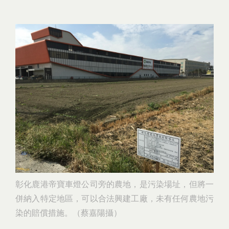
彰化鹿港帝寶車燈公司旁的農地，是污染場址，但將一
併納入特定地區，可以合法興建工廠，未有任何農地污
染的賠償措施。（蔡嘉陽攝）