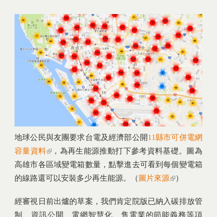
地球公民與友團要求台電及經濟部公開
11縣市可併電網
容量資料
(link is external)
，為再生能源推動打下參考資料基礎。圖為
高雄市各區域變電箱數量，點擊進去可看到每個變電箱
的線路還可以安裝多少再生能源。（
圖片來源
(link is
）
external)
經審視日前出爐的草案，我們肯定院版已納入碳排放管
制、資訊公開、電網智慧化、售電業的節能義務等項