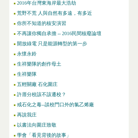
2016年台灣東海岸最大浩劫
荒野不荒 人與自然有多遠，有多近
你所不知道的核安演習
不再讓你獨自承擔 -- 2016民間核廢論壇
開放綠電 只是能源轉型的第一步
永懷永鈴
生祥樂隊的創作母土
生祥樂隊
五輕關廠 石化圍庄
許厝分校該不該遷校？
戒石化之毒--談校門口外的氯乙烯廠
再說我庄
以書法向圍庄致敬
學會「看見背後的故事」