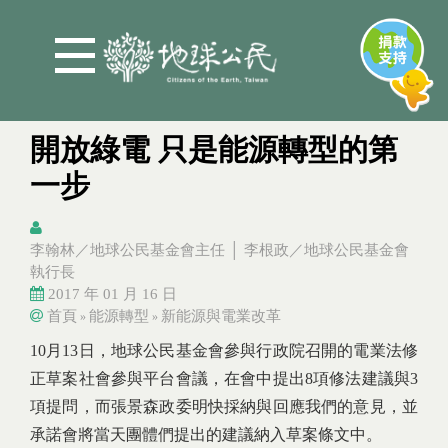
Jump to Main content
Jump to Navigation
開放綠電 只是能源轉型的第
一步
李翰林／地球公民基金會主任 │ 李根政／地球公民基金會
執行長
2017 年 01 月 16 日
首頁
能源轉型
新能源與電業改革
»
»
You are here
You are here
10月13日，地球公民基金會參與行政院召開的電業法修
正草案社會參與平台會議，在會中提出8項修法建議與3
項提問，而張景森政委明快採納與回應我們的意見，並
承諾會將當天團體們提出的建議納入草案條文中。