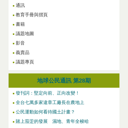
通訊
教育手冊與摺頁
書籍
議題地圖
影音
義賣品
議題專頁
地球公民通訊 第28期
發刊詞：堅定向前、正向改變！
全台七萬多家違章工廠長在農地上
公民運動如何看待國土計畫？
賭上茄萣的發展 濕地、青年全梭哈