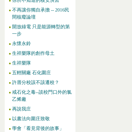
你所不知道的核安演習
不再讓你獨自承擔 -- 2016民
間核廢論壇
開放綠電 只是能源轉型的第
一步
永懷永鈴
生祥樂隊的創作母土
生祥樂隊
五輕關廠 石化圍庄
許厝分校該不該遷校？
戒石化之毒--談校門口外的氯
乙烯廠
再說我庄
以書法向圍庄致敬
學會「看見背後的故事」