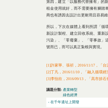
第四，建立「以服務代替擁有」的新商業
租金使用就好，而不需要擁有腳踏
商也有誘因去設計出更耐用且容易維
所以，下次在媒體上看到所謂「循
新設計製程、建立回收系統、重新
污染」、「零廢棄」、「零事故」
號而已，而可以真正紮根與實現。
[1]許家寧、張祈，2016/11/1
[2]丁凡，2016/11/10，「融入
[3]李怡欣，2016/09/13，「
議題分類:
產業轉型
綠色經濟
‹ 在千年遺址上開發