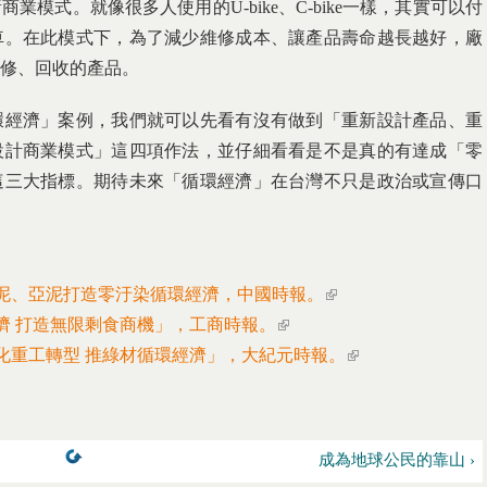
模式。就像很多人使用的U-bike、C-bike一樣，其實可以付
車。在此模式下，為了減少維修成本、讓產品壽命越長越好，廠
修、回收的產品。
環經濟」案例，我們就可以先看有沒有做到「重新設計產品、重
設計商業模式」這四項作法，並仔細看看是不是真的有達成「零
這三大指標。期待未來「循環經濟」在台灣不只是政治或宣傳口
7，「台泥、亞泥打造零汙染循環經濟，中國時報。
(link is external)
循環經濟 打造無限剩食商機」，工商時報。
(link is external)
高市拚石化重工轉型 推綠材循環經濟」，大紀元時報。
(link is external)
成為地球公民的靠山 ›