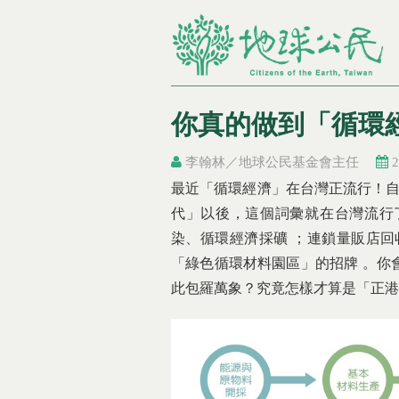
你真的做到「循環
李翰林／地球公民基金會主任
2
You are here
You are here
最近「循環經濟」在台灣正流行！自
代」以後，這個詞彙就在台灣流行
染、循環經濟採礦 ；連鎖量販店回
「綠色循環材料園區」的招牌 。你
此包羅萬象？究竟怎樣才算是「正