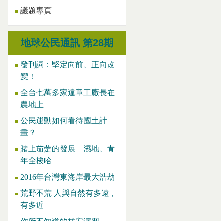
議題專頁
地球公民通訊 第28期
發刊詞：堅定向前、正向改
變！
全台七萬多家違章工廠長在
農地上
公民運動如何看待國土計
畫？
賭上茄萣的發展 濕地、青
年全梭哈
2016年台灣東海岸最大浩劫
荒野不荒 人與自然有多遠，
有多近