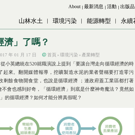
Jump to Main content
Jump to Navigation
About
最新消息
活動
出版品
山林水土
環境污染
能源轉型
永續
經濟」了嗎？
017 年 01 月 17 日
首頁
環境污染
產業轉型
»
»
從小英總統在520就職演說上提到「要讓台灣走向循環經濟的時
了起來。翻開媒體報導，挖礦製造水泥的業者聲稱要打造零污
收剩餘食物開食堂，也說是循環經濟 ；連政府蓋工業區都打著
會不會也感到好奇，「循環經濟」到底是什麼神奇魔法？竟然如
港」的循環經濟？如何才能分辨真假呢？