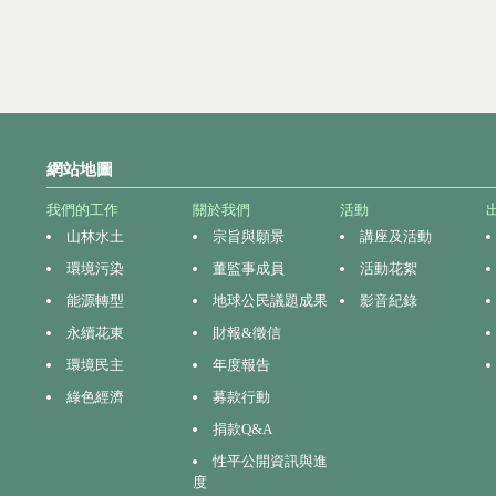
網站地圖
我們的工作
關於我們
活動
山林水土
宗旨與願景
講座及活動
環境污染
董監事成員
活動花絮
能源轉型
地球公民議題成果
影音紀錄
永續花東
財報&徵信
環境民主
年度報告
綠色經濟
募款行動
捐款Q&A
性平公開資訊與進
度