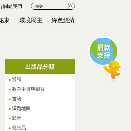
關於我們
花東
環境民主
綠色經濟
出版品分類
通訊
教育手冊與摺頁
書籍
議題地圖
影音
義賣品