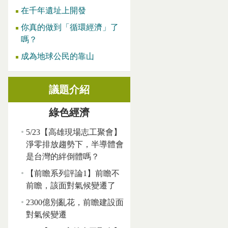
在千年遺址上開發
你真的做到「循環經濟」了
嗎？
成為地球公民的靠山
議題介紹
綠色經濟
5/23【高雄現場志工聚會】
淨零排放趨勢下，半導體會
是台灣的絆倒體嗎？
【前瞻系列評論1】前瞻不
前瞻，該面對氣候變遷了
2300億別亂花，前瞻建設面
對氣候變遷