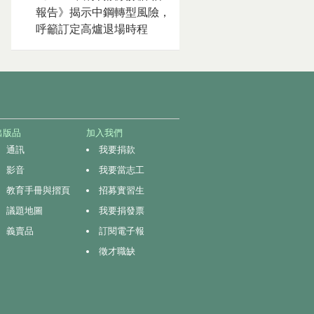
報告》揭示中鋼轉型風險，
呼籲訂定高爐退場時程
出版品
加入我們
通訊
我要捐款
影音
我要當志工
教育手冊與摺頁
招募實習生
議題地圖
我要捐發票
義賣品
訂閱電子報
徵才職缺