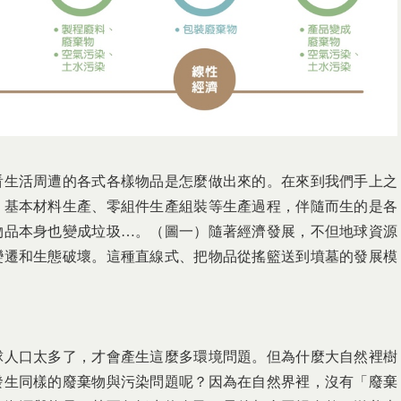
看生活周遭的各式各樣物品是怎麼做出來的。在來到我們手上之
、基本材料生產、零組件生產組裝等生產過程，伴隨而生的是各
物品本身也變成垃圾…。（圖一）隨著經濟發展，不但地球資源
變遷和生態破壞。這種直線式、把物品從搖籃送到墳墓的發展模
球人口太多了，才會產生這麼多環境問題。但為什麼大自然裡樹
發生同樣的廢棄物與污染問題呢？因為在自然界裡，沒有「廢棄