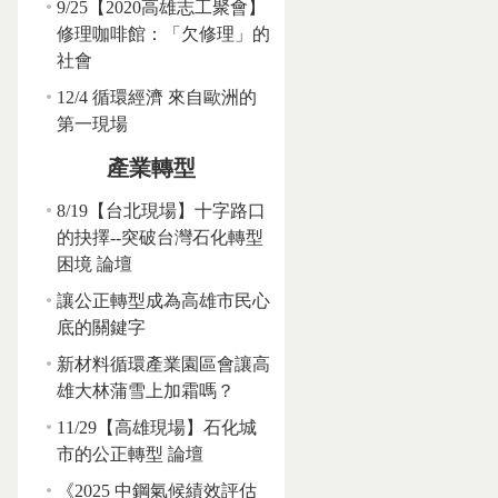
9/25【2020高雄志工聚會】
修理咖啡館：「欠修理」的
社會
12/4 循環經濟 來自歐洲的
第一現場
產業轉型
8/19【台北現場】十字路口
的抉擇--突破台灣石化轉型
困境 論壇
讓公正轉型成為高雄市民心
底的關鍵字
新材料循環產業園區會讓高
雄大林蒲雪上加霜嗎？
11/29【高雄現場】石化城
市的公正轉型 論壇
《2025 中鋼氣候績效評估