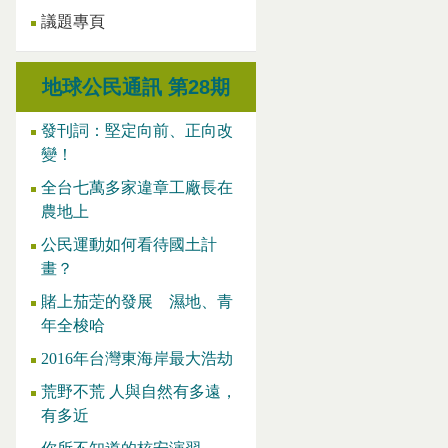
議題專頁
地球公民通訊 第28期
發刊詞：堅定向前、正向改
變！
全台七萬多家違章工廠長在
農地上
公民運動如何看待國土計
畫？
賭上茄萣的發展 濕地、青
年全梭哈
2016年台灣東海岸最大浩劫
荒野不荒 人與自然有多遠，
有多近