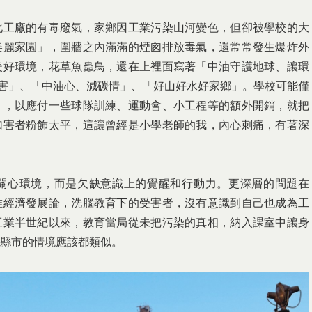
化工廠的有毒廢氣，家鄉因工業污染山河變色，但卻被學校的大
美麗家園」，圍牆之內滿滿的煙囪排放毒氣，還常常發生爆炸外
美好環境，花草魚蟲鳥，還在上裡面寫著「中油守護地球、讓環
零災害」、「中油心、減碳情」、「好山好水好家鄉」。學校可能僅
」，以應付一些球隊訓練、運動會、小工程等的額外開銷，就把
加害者粉飾太平，這讓曾經是小學老師的我，內心刺痛，有著深
關心環境，而是欠缺意識上的覺醒和行動力。更深層的問題在
唯經濟發展論，洗腦教育下的受害者，沒有意識到自己也成為工
工業半世紀以來，教育當局從未把污染的真相，納入課室中讓身
縣市的情境應該都類似。