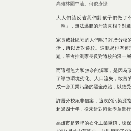
高雄林園中油。何俊彥攝
大人們該反省我們對孩子們做了
「輕」，無法逃脫的污染真相？對遷
家長或社區裡的人們呢？許厝分校
活，所以反對遷校。這聽起也有道
題，筆者推測家長反對遷校的深一層
而這種無力和無奈的源頭，是因為
了導致環境劣化、人口流失，敢言
成一套工業污染的黑金政治，以致受
許厝分校絕非個案，這次的污染源指
超過四十年，從未針對附近學童進行
高雄市是老牌的石化工業重鎮，環保