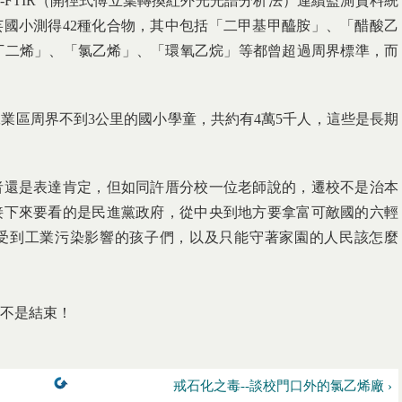
P-FTIR（開徑式傅立葉轉換紅外光光譜分析法）連續監測資料統
芸國小測得42種化合物，其中包括「二甲基甲醯胺」、「醋酸乙
,3-丁二烯」、「氯乙烯」、「環氧乙烷」等都曾超過周界標準，而
業區周界不到3公里的國小學童，共約有4萬5千人，這些是長期
者還是表達肯定，但如同許厝分校一位老師說的，遷校不是治本
接下來要看的是民進黨政府，從中央到地方要拿富可敵國的六輕
受到工業污染影響的孩子們，以及只能守著家園的人民該怎麼
不是結束！
戒石化之毒--談校門口外的氯乙烯廠 ›