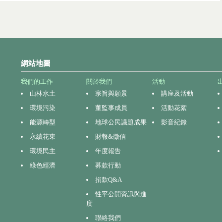
網站地圖
我們的工作
關於我們
活動
山林水土
宗旨與願景
講座及活動
環境污染
董監事成員
活動花絮
能源轉型
地球公民議題成果
影音紀錄
永續花東
財報&徵信
環境民主
年度報告
綠色經濟
募款行動
捐款Q&A
性平公開資訊與進
度
聯絡我們