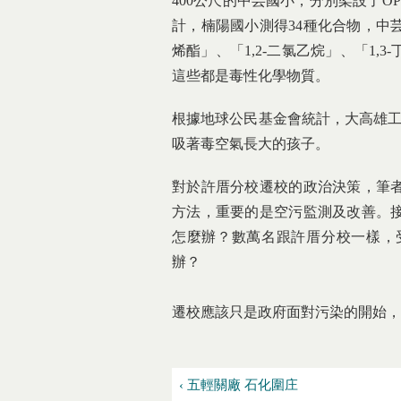
400公尺的中芸國小，分別架設了O
計，楠陽國小測得34種化合物，中
烯酯」、「1,2-二氯乙烷」、「1
這些都是毒性化學物質。
根據地球公民基金會統計，大高雄工
吸著毒空氣長大的孩子。
對於許厝分校遷校的政治決策，筆
方法，重要的是空污監測及改善。
怎麼辦？數萬名跟許厝分校一樣，
辦？
遷校應該只是政府面對污染的開始，
‹ 五輕關廠 石化圍庄