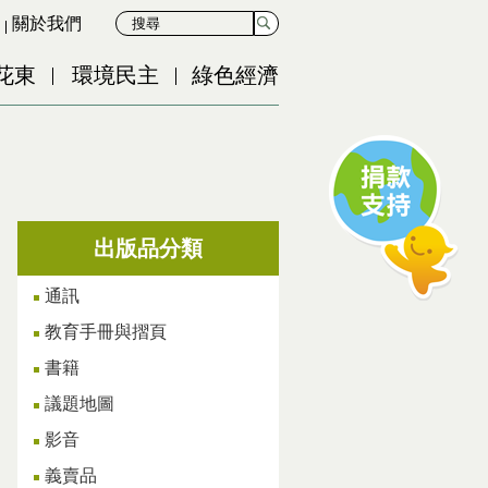
關於我們
花東
環境民主
綠色經濟
出版品分類
通訊
教育手冊與摺頁
書籍
議題地圖
影音
義賣品