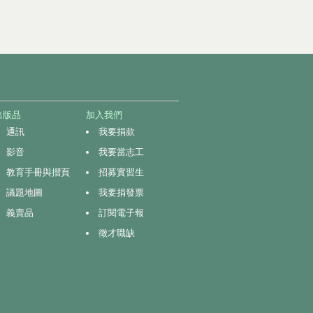
出版品
加入我們
通訊
我要捐款
影音
我要當志工
教育手冊與摺頁
招募實習生
議題地圖
我要捐發票
義賣品
訂閱電子報
徵才職缺