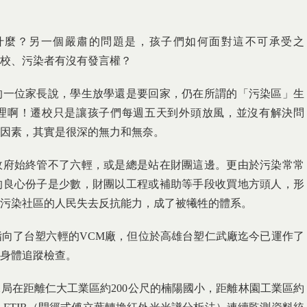
什麼？另一個嚴肅的問題是，孩子們如何面對這不可承受之
校、污染者有沒有發言權？
的一位家長說，學生放學還是要回家，仍在所謂的「污染區」生
理啊！遷校只是讓孩子們每週五天到外頭放風，並沒有解決問
因素，其實是很深的無力和無奈。
政府始終管不了六輕，或是總是站在財團這邊。更由於污染常常
的良心份子是少數，財團以工程或補助等手段收買地方頭人，形
污染社區的人民失去反抗能力，成了被犧牲的體系。
向了台塑六輕的VCM廠，但位於高雄台塑仁武廠迄今已運作了
身體追蹤檢查。
局在距離仁大工業區約200公尺的楠陽國小，距離林園工業區約