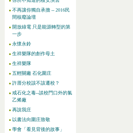
你所不知道的核安演習
不再讓你獨自承擔 -- 2016民
間核廢論壇
開放綠電 只是能源轉型的第
一步
永懷永鈴
生祥樂隊的創作母土
生祥樂隊
五輕關廠 石化圍庄
許厝分校該不該遷校？
戒石化之毒--談校門口外的氯
乙烯廠
再說我庄
以書法向圍庄致敬
學會「看見背後的故事」