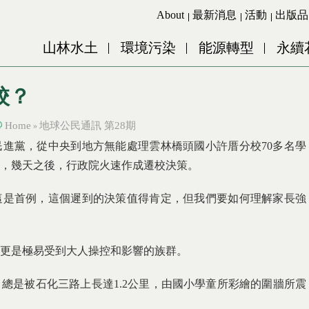
Jump to Main content
Jump to Navigation
About
最新消息
活動
出版品
山林水土
環境污染
能源轉型
永續
校？
Home
地球公民通訊 第28期
»
進黨，從中央到地方無能處理雲林橋頭國小許厝分校70多名學
，幾天之後，行政院火速作成遷校決策。
這是首例，這個遲到的決策值得肯定，但我們要如何理解家長強
更是極易受到大人操控和影響的族群。
總是被石化三路上長達1.2公里，由國小學童所彩繪的圍牆所震