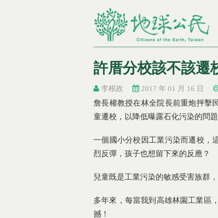
許厝分校該不該遷
李根政
2017 年 01 月 16 日
You are here
You are here
詹長權教授在林全院長前重炮抨擊民
童遷校，以降低曝露石化污染的問題
一個國小分校因工業污染而遷校，
烈反彈，孩子也想留下來的反應？
兒童既是工業污染的敏感受害族群，
多年來，每當我到高雄林園工業區，
撼！