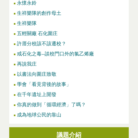
永懷永鈴
生祥樂隊的創作母土
生祥樂隊
五輕關廠 石化圍庄
許厝分校該不該遷校？
戒石化之毒--談校門口外的氯乙烯廠
再說我庄
以書法向圍庄致敬
學會「看見背後的故事」
在千年遺址上開發
你真的做到「循環經濟」了嗎？
成為地球公民的靠山
議題介紹