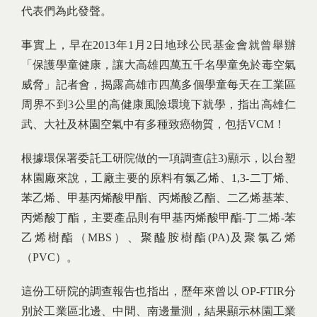
代表們為此發聲。
事實上，早在2013年1月2日地球公民基金會就曾舉辦
「保護學童健康，讓大高雄四萬五千名學童免於毒空氣
威脅」記者會，揭露高雄市四萬多個學童每天在工業區
周界不到3公里的高健康風險環境下就學，指出高雄仁
武、大社及林園空氣中有多種致癌物質，包括VCM！
根據環保署委託工研院做的一項調查(註3)顯示，以台塑
林園廠來說，工廠主要的原料有氯乙烯、1,3-二丁烯、
苯乙烯、甲基丙烯酸甲酯、丙烯酸乙酯、二乙烯基苯、
丙烯酸丁酯，主要產品則有甲基丙烯酸甲酯-丁二烯-苯
乙烯樹酯（MBS）、聚醯胺樹酯(PA)及聚氯乙烯
（PVC）。
這份工研院的調查報告也指出，歷年來曾以 OP-FTIR分
別於工業區北邊、中間、南邊量測，結果顯示林園工業