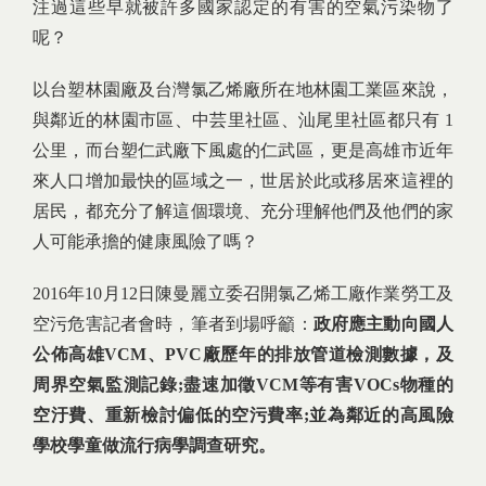
注過這些早就被許多國家認定的有害的空氣污染物了
呢？
以台塑林園廠及台灣氯乙烯廠所在地林園工業區來說，
與鄰近的林園市區、中芸里社區、汕尾里社區都只有 1
公里，而台塑仁武廠下風處的仁武區，更是高雄市近年
來人口增加最快的區域之一，世居於此或移居來這裡的
居民，都充分了解這個環境、充分理解他們及他們的家
人可能承擔的健康風險了嗎？
2016年10月12日陳曼麗立委召開氯乙烯工廠作業勞工及
空污危害記者會時，筆者到場呼籲：
政府應主動向國人
公佈高雄VCM、PVC廠歷年的排放管道檢測數據，及
周界空氣監測記錄;盡速加徵VCM等有害VOCs物種的
空汙費、重新檢討偏低的空污費率;並為鄰近的高風險
學校學童做流行病學調查研究。