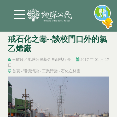
Jump to Main content
Jump to Navigation
戒石化之毒--談校門口外的氯
乙烯廠
王敏玲／地球公民基金會副執行長
2017 年 01 月 17
日
首頁
環境污染
工業污染
石化在林園
»
»
»
You are here
You are here