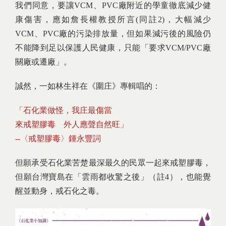
我們同意，要讓VCM、PVC廠附近的學童徹底減少健
康傷害，應如詹長權教授所言(同註2)，大幅減少
VCM、PVC廠的污染排放量，但如果減污後的風險仍
不能降到足以保護人民健康，只能「要求VCM/PVC廠
關廠或遷廠」。
誠然，一如林生祥在《圍庄》專輯唱的：
「石化業做怪，我庄最傷當
來戒塑膠毒 外人應聲自然旺」
--
〈戒塑膠毒〉鍾永豐詞
但願承受石化業苦楚最深最久的民眾一起來戒塑膠毒，
但願台灣寶島在「雲雨都收驚之後」（註4），也能覺
醒並動身，戒石化之毒。