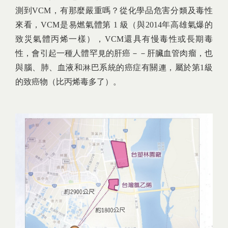
測到VCM，有那麼嚴重嗎？從化學品危害分類及毒性
來看，VCM是易燃氣體第 1 級（與2014年高雄氣爆的
致災氣體丙烯一樣），VCM還具有慢毒性或長期毒
性，會引起一種人體罕見的肝癌－－肝臟血管肉瘤，也
與腦、肺、血液和淋巴系統的癌症有關連，屬於第1級
的致癌物（比丙烯毒多了）。