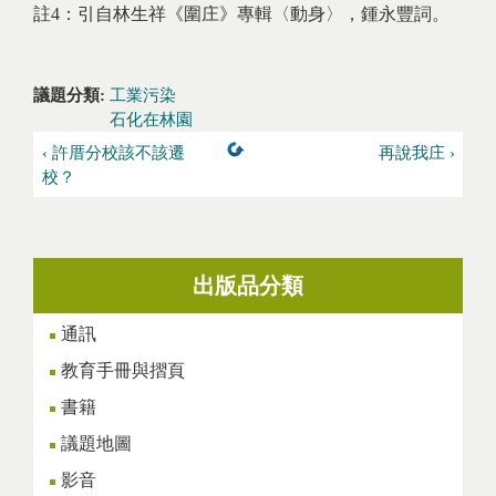
註4：引自林生祥《圍庄》專輯〈動身〉，鍾永豐詞。
議題分類:
工業污染
石化在林園
‹ 許厝分校該不該遷
再說我庄 ›
校？
出版品分類
通訊
教育手冊與摺頁
書籍
議題地圖
影音