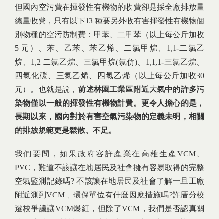
但國內空污費在揮發性有機物的收費卻是採全廠排放量
總量收費，只有以下13 種要另外收有害揮發性有機物個
別物種的空污防制費：甲苯、二甲苯（以上每公斤加收
5 元）、苯、乙苯、苯乙烯、二氯甲烷、1,1-二氯乙
烷、1,2 二氯乙烷、三氯甲烷(氯仿)、1,1,1-三氯乙烷、
四氯化碳、三氯乙烯、四氯乙烯（以上每公斤加收30
元）。也就是說，
前述林園工業區附近大氣中的許多污
染物僅以一般的揮發性有機物計費。更令人擔心的是，
長期以來，國內對於有害空氣污染物的定義未明，相關
的排放規範更是鬆散、不足。
我們要問，如果政府容許產業在高雄生產VCM、
PVC，難道不該讓在地居民及社會擁有容易取得的完整
空氣監測記錄嗎? 不該讓在地居民及社會了解一旦工廠
附近測到VCM，環保單位有什麼因應措施嗎?許厝分校
遷校爭議讓VCM爆紅，但除了VCM，我們是否認真關