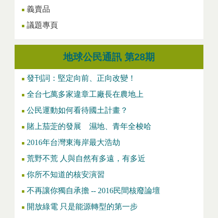
義賣品
議題專頁
地球公民通訊 第28期
發刊詞：堅定向前、正向改變！
全台七萬多家違章工廠長在農地上
公民運動如何看待國土計畫？
賭上茄萣的發展 濕地、青年全梭哈
2016年台灣東海岸最大浩劫
荒野不荒 人與自然有多遠，有多近
你所不知道的核安演習
不再讓你獨自承擔 -- 2016民間核廢論壇
開放綠電 只是能源轉型的第一步