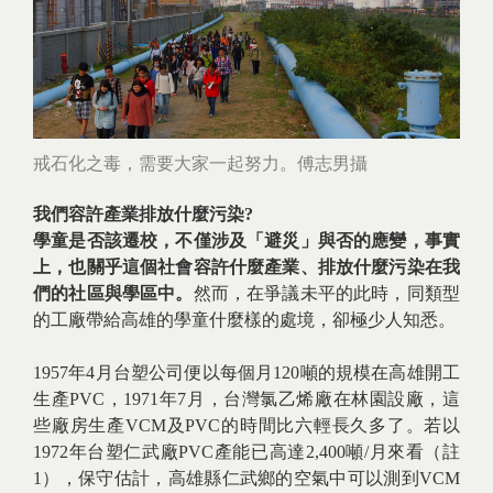
戒石化之毒，需要大家一起努力。傅志男攝
我們容許產業排放什麼污染?
學童是否該遷校，不僅涉及「避災」與否的應變，事實
上，也關乎這個社會容許什麼產業、排放什麼污染在我
們的社區與學區中。
然而，在爭議未平的此時，同類型
的工廠帶給高雄的學童什麼樣的處境，卻極少人知悉。
1957年4月台塑公司便以每個月120噸的規模在高雄開工
生產PVC，1971年7月，台灣氯乙烯廠在林園設廠，這
些廠房生產VCM及PVC的時間比六輕長久多了。若以
1972年台塑仁武廠PVC產能已高達2,400噸/月來看（註
1），保守估計，高雄縣仁武鄉的空氣中可以測到VCM