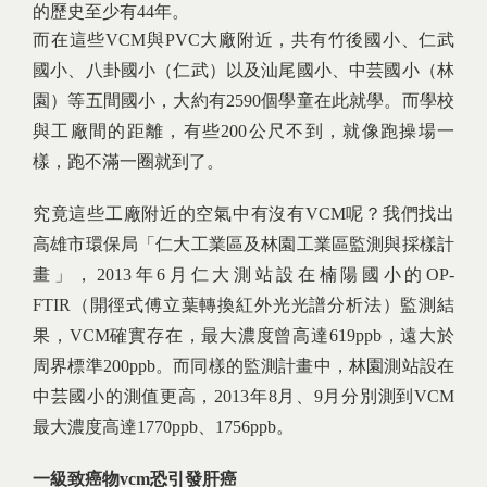
的歷史至少有44年。
而在這些VCM與PVC大廠附近，共有竹後國小、仁武
國小、八卦國小（仁武）以及汕尾國小、中芸國小（林
園）等五間國小，大約有2590個學童在此就學。而學校
與工廠間的距離，有些200公尺不到，就像跑操場一
樣，跑不滿一圈就到了。
究竟這些工廠附近的空氣中有沒有VCM呢？我們找出
高雄市環保局「仁大工業區及林園工業區監測與採樣計
畫」，2013年6月仁大測站設在楠陽國小的OP-
FTIR（開徑式傅立葉轉換紅外光光譜分析法）監測結
果，VCM確實存在，最大濃度曾高達619ppb，遠大於
周界標準200ppb。而同樣的監測計畫中，林園測站設在
中芸國小的測值更高，2013年8月、9月分別測到VCM
最大濃度高達1770ppb、1756ppb。
一級致癌物vcm恐引發肝癌