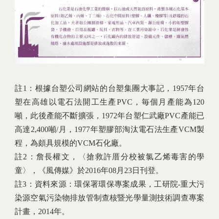
註1：根據台塑公司網站的台塑集團大事記，1957年台
塑在高雄以電石法開工生產PVC，毎個月產能為120
噸，此後產能不斷擴張，1972年台塑仁武廠PVC產能已
高達2,400噸/月，1977年塑膠部淘汰電石法生產VCM製
程，為頗具規模的VCM石化廠。
註2：詹長權文，〈搶救許厝分校被氯乙烯毒害的學
童〉，《風傳媒》於2016年08月23日刊登。
註3：資料來源：環保署環保專案成果，工研院-重大污
染源空氣污染物排放管制查核暨光學量測技術調查專案
計畫，2014年。