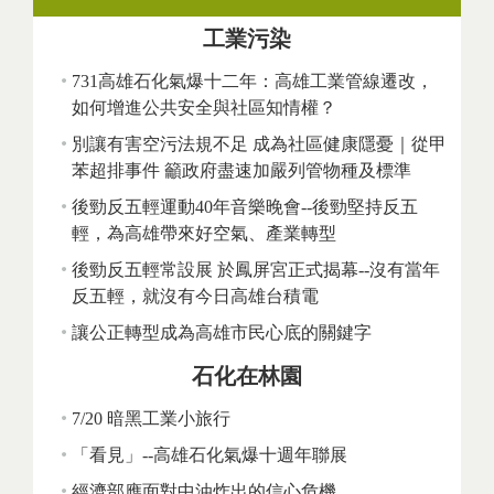
工業污染
731高雄石化氣爆十二年：高雄工業管線遷改，
如何增進公共安全與社區知情權？
別讓有害空污法規不足 成為社區健康隱憂｜從甲
苯超排事件 籲政府盡速加嚴列管物種及標準
後勁反五輕運動40年音樂晚會--後勁堅持反五
輕，為高雄帶來好空氣、產業轉型
後勁反五輕常設展 於鳳屏宮正式揭幕--沒有當年
反五輕，就沒有今日高雄台積電
讓公正轉型成為高雄市民心底的關鍵字
石化在林園
7/20 暗黑工業小旅行
「看見」--高雄石化氣爆十週年聯展
經濟部應面對中油炸出的信心危機