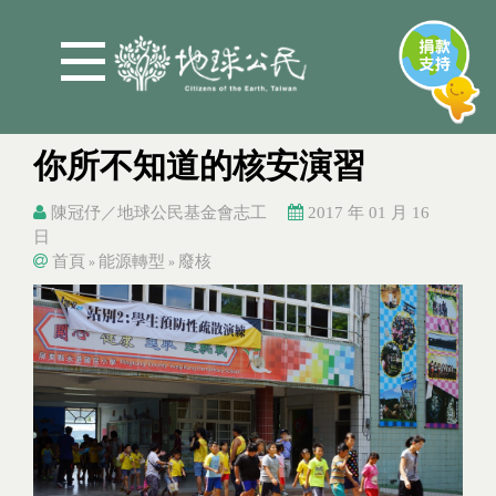
Jump to Main content
Jump to Navigation
你所不知道的核安演習
陳冠伃／地球公民基金會志工
2017 年 01 月 16
日
首頁
能源轉型
廢核
»
»
You are here
You are here