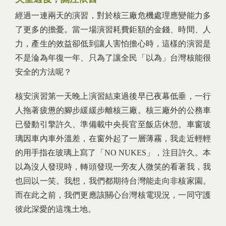
經過一連兩天的演習，對於核三廠危機處理應變能力多
了更多的擔憂。當一場演習耗費鉅額的金錢、時間、人
力，產生的效益卻低到讓人害怕擔心時，這樣的演習是
不是淪為年復一年、只為了讓全民「以為」台灣核能很
安全的方法呢？
核安演習第一天晚上演習結束過後早已夜幕低垂，一行
人拖著疲憊的腳步緩緩步離核三廠。核三廠外的公務車
已發動引擎許久、準備載中央長官至飯店休憩。車窗玻
璃因車內車外溫差，在窗外起了一層薄霧，我走近輕輕
的用手指在玻璃上寫了「NO NUKES」，注目許久。本
以為沒人發現時，轉頭發現一旁友人微笑的看著我，我
也回以一笑。我想，我們都期待台灣能走向非核家園。
而在此之前，我們更應該關心台灣核電現況，一同守護
彼此深愛的這塊土地。