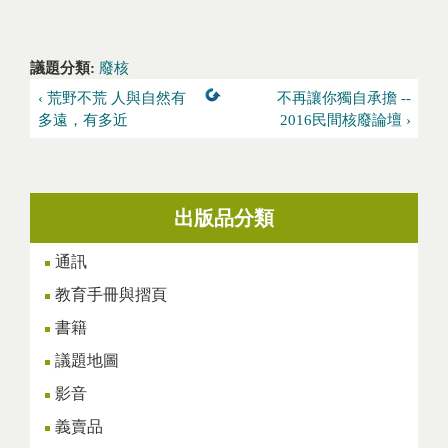
議題分類:
廢核
‹ 荒野不荒 人與自然有
不再讓你獨自承擔 --
多遠，有多近
2016民間核廢論壇 ›
出版品分類
通訊
教育手冊與摺頁
書籍
議題地圖
影音
義賣品