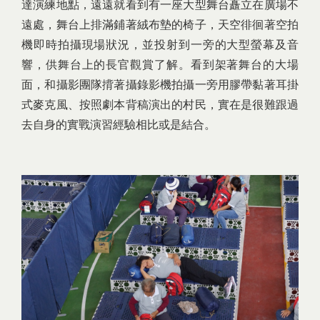
達演練地點，遠遠就看到有一座大型舞台矗立在廣場不
遠處，舞台上排滿鋪著絨布墊的椅子，天空徘徊著空拍
機即時拍攝現場狀況，並投射到一旁的大型螢幕及音
響，供舞台上的長官觀賞了解。看到架著舞台的大場
面，和攝影團隊揹著攝錄影機拍攝一旁用膠帶黏著耳掛
式麥克風、按照劇本背稿演出的村民，實在是很難跟過
去自身的實戰演習經驗相比或是結合。