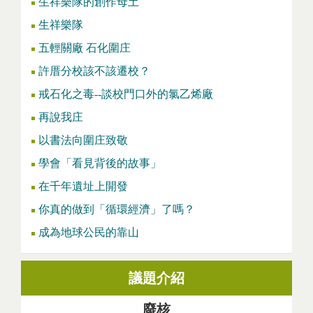
生祥樂隊的創作母土
生祥樂隊
五輕關廠 石化圍庄
許厝分校該不該遷校？
戒石化之毒--談校門口外的氯乙烯廠
再說我庄
以書法向圍庄致敬
學會「看見背後的故事」
在千年遺址上開發
你真的做到「循環經濟」了嗎？
成為地球公民的靠山
議題介紹
廢核