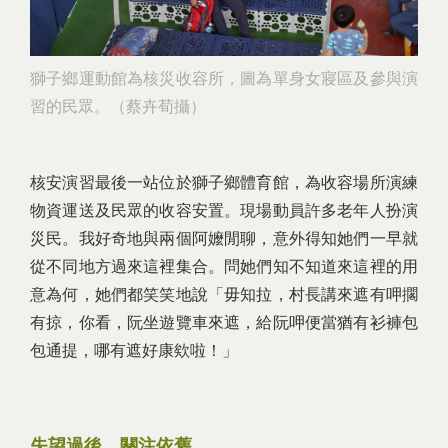
獅子鄉運動館為核災收容所，圖為單身女寢區及參與演
習的民眾。（蔡卉荀攝）
核安演習最後一站位於獅子鄉體育館，為收容場所演練
物資運送及民眾的收容安置。現場動員許多老年人扮演
災民。我好奇地與兩個阿嬤閒聊，意外得知她們一早就
從不同地方過來這裡集合。問她們知不知道來這裡的用
意為何，她們都笑笑地說「毋知拉，村長講來遮有呷擱
有掠，你看，阮坐遊覽車來遮，給阮呷便當猶有衫褲包
包通提，哪有遮好康欸啦！」
失望過後，關注依舊