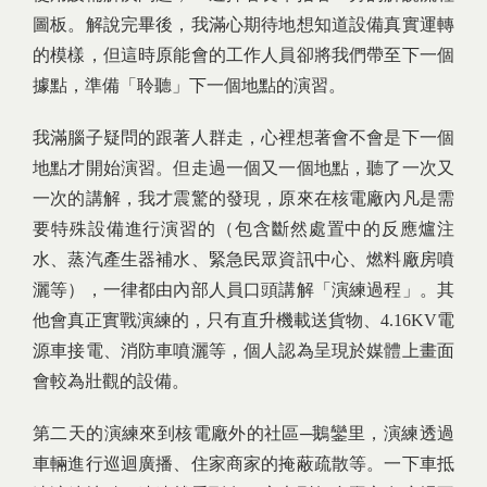
圖板。解說完畢後，我滿心期待地想知道設備真實運轉
的模樣，但這時原能會的工作人員卻將我們帶至下一個
據點，準備「聆聽」下一個地點的演習。
我滿腦子疑問的跟著人群走，心裡想著會不會是下一個
地點才開始演習。但走過一個又一個地點，聽了一次又
一次的講解，我才震驚的發現，原來在核電廠內凡是需
要特殊設備進行演習的（包含斷然處置中的反應爐注
水、蒸汽產生器補水、緊急民眾資訊中心、燃料廠房噴
灑等），一律都由內部人員口頭講解「演練過程」。其
他會真正實戰演練的，只有直升機載送貨物、4.16KV電
源車接電、消防車噴灑等，個人認為呈現於媒體上畫面
會較為壯觀的設備。
第二天的演練來到核電廠外的社區─鵝鑾里，演練透過
車輛進行巡迴廣播、住家商家的掩蔽疏散等。一下車抵