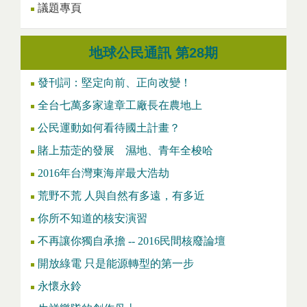
議題專頁
地球公民通訊 第28期
發刊詞：堅定向前、正向改變！
全台七萬多家違章工廠長在農地上
公民運動如何看待國土計畫？
賭上茄萣的發展 濕地、青年全梭哈
2016年台灣東海岸最大浩劫
荒野不荒 人與自然有多遠，有多近
你所不知道的核安演習
不再讓你獨自承擔 -- 2016民間核廢論壇
開放綠電 只是能源轉型的第一步
永懷永鈴