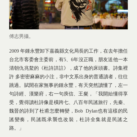
傅志男攝。
2009 年鍾永豐卸下嘉義縣文化局長的工作，在去年擔任
台北市客委會主委前，有5、6年沒正職，朋友送他一本
清朝仇兆鰲的《杜詩詳註》，成了他的床頭書。詩集裡
許 多密密麻麻的小注，非中文系出身的普通讀者，往往
跳過。賦閒在家無事的鍾永豐，有天突然讀懂了，左一
句詩經、漢樂府，右一句庾信、王粲，「我開始懂得享
受，覺得讀杜詩像是橫跨七、八百年民謠旅行，先秦、
魏晉的詩到了杜甫怎麼轉變，Bob Dylan也有這樣的民
謠變奏，民謠既承襲也改裝，杜詩全集就是民謠之
路。」