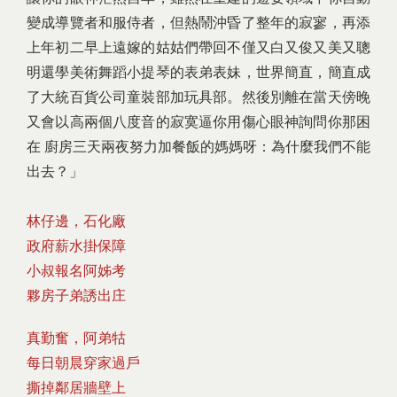
變成導覽者和服侍者，但熱鬧沖昏了整年的寂寥，再添
上年初二早上遠嫁的姑姑們帶回不僅又白又俊又美又聰
明還學美術舞蹈小提琴的表弟表妹，世界簡直，簡直成
了大統百貨公司童裝部加玩具部。然後別離在當天傍晚
又會以高兩個八度音的寂寞逼你用傷心眼神詢問你那困
在 廚房三天兩夜努力加餐飯的媽媽呀：為什麼我們不能
出去？」
林仔邊，石化廠
政府薪水掛保障
小叔報名阿姊考
夥房子弟誘出庄
真勤奮，阿弟牯
每日朝晨穿家過戶
撕掉鄰居牆壁上