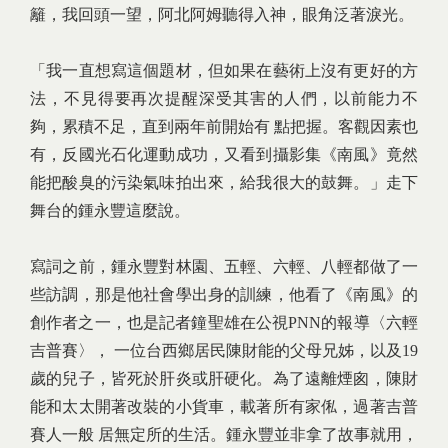
籬，我回頭一望，阿北阿姆聽得入神，眼角泛著淚光。
「我一直想寫這個題材，但如果在藝術上沒有更好的方
法，不見得要再次提醒深受其害的人們，以前能力不
夠，累積不足，直到兩年前開始有 點把握。客觀因素也
有，反國光石化運動成功，又看到攝影集《南風》竟然
能把酸臭的污染氣味拍出來，給我很大的鼓舞。」走下
舞台的鍾永豐這麼說。
寫詞之前，鍾永豐對林園、五輕、六輕、八輕都做了一
些訪調，那是他社會學出身的訓練，他看了《南風》的
創作者之一，也是記者鐘聖雄在公視PNN的報導〈六輕
吉普賽〉， 一位台西鄉居民陳財能的父母兄姊，以及19
歲的兒子，皆死於肝炎或肝硬化。為了遠離煙囪，陳財
能和太太開著改裝的小貨車，載著所有家俬，過著吉普
賽人一般 居無定所的生活。鍾永豐並非拿了故事就用，