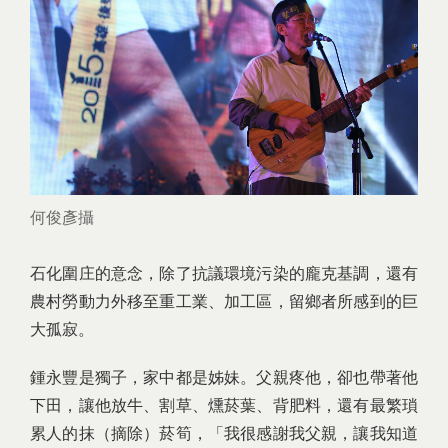
何俊彥攝
石化圍庄的意念，除了抗議環境污染的龐克基調，還有
農村勞動力外移至重工業、加工區，留鄉者所感到的巨
大孤寂。
鍾永豐是獨子，家中都是姊妹。父親疼他，卻也帶著他
下田，讓他放牛、割草、燻菸葉、背肥料，還有最繁瑣
累人的抹（摘除）菸筍，「我很感謝我父親，讓我知道