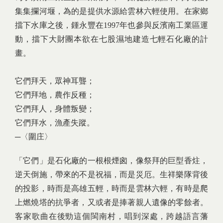
集集攔河堰，為的是提供水源給雲林六輕使用。在家鄉
擋下水庫之後，鍾永豐在1997年也參與反濱南工業區運
動，擋下大財團本欲在七股濕地建造七輕石化廠的計
畫。
它們拜天，眾神耳聾；
它們拜地，農作反種；
它們拜人，身體叛變；
它們拜水，漁產失蹤。
─〈圍庄〉
「它們」是石化廠的一根根煙囪，像祭拜的巨型香炷，
逆天倒施，帶來的不是祝福，而是災厄。生祥樂隊背後
的投影，時而是高雄五輕，時而是雲林六輕，有時是爬
上燃燒塔的抗爭者，又或者是捧著親人遺像的零餘者。
客家歌曲在後勁這個閩南村，唱到深處，跨越語言藩