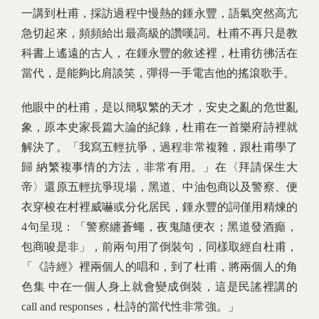
一講到杜甫，採訪過程中慢熱的鍾永豐，語氣突然高亢
急切起來，頻頻給出最高級的讚嘆詞。杜甫不再只是教
科書上遙遠的古人，在鍾永豐的敘述裡，杜甫彷彿活在
當代，是能夠比肩談笑，彈得一手電吉他的搖滾歌手。
他眼中的杜甫，是以簡馭繁的天才，安史之亂的危世亂
象，原本史家長篇大論的紀錄，杜甫在一首樂府詩裡就
解決了。「我寫五輕抗爭，過程非常複雜，跟杜甫學了
歸 納繁複事情的方法，非常有用。」在〈拜請保生大
帝〉還原五輕抗爭現場，黑道、中油包商以及警察、便
衣穿梭在村裡威嚇或分化居民，鍾永豐的詞僅用精煉的
4句呈現：「警察纏蒼蠅，夜鬼隨便衣；黑道發酒癲，
包商唆是非」，前兩句用了倒裝句，同樣取經自杜甫，
「《詩經》裡兩個人的唱和，到了杜甫，將兩個人的角
色集 中在一個人身上就會變成倒裝，這是民謠裡講的
call and responses，杜詩的當代性非常強。」