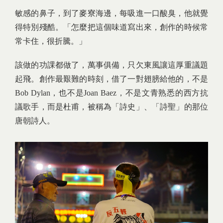
敏感的鼻子，到了麥寮海邊，每吸進一口酸臭，他就覺
得特別殘酷。「怎麼把這個味道寫出來，創作的時候常
常卡住，很折騰。」
該做的功課都做了，萬事俱備，只欠東風讓這厚重議題
起飛。創作最艱難的時刻，借了一對翅膀給他的，不是
Bob Dylan，也不是Joan Baez，不是文青熟悉的西方抗
議歌手，而是杜甫，被稱為「詩史」、「詩聖」的那位
唐朝詩人。