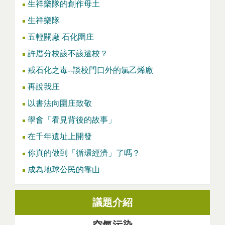
生祥樂隊的創作母土
生祥樂隊
五輕關廠 石化圍庄
許厝分校該不該遷校？
戒石化之毒--談校門口外的氯乙烯廠
再說我庄
以書法向圍庄致敬
學會「看見背後的故事」
在千年遺址上開發
你真的做到「循環經濟」了嗎？
成為地球公民的靠山
議題介紹