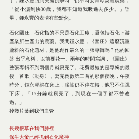
了，鍾永豐回到美濃抗爭時，仍不時要幫母親灑農藥，
「從小灑到快30歲，我都不知道我吸進去多少。」語
畢，鍾永豐的表情有些黯然。
石化圍庄，石化指的不只是石化工廠，還包括石化下游
產業所生產出的農藥。我問鍾永豐，《圍庄》這麼沉重
龐雜的石化題材，是他創作最久的一張專輯嗎？他的回
答 出乎意料，以前要花一、兩年的時間寫詞，《圍庄》
整張專輯不到兩個月就寫完了。花費最短的是專輯的最
後一首歌〈動身〉，寫完倒數第二首的那個夜晚，午夜
時分，鍾永豐躺在床上，腦筋仍不停在轉，他忍不住跳
下床，「15分鐘就寫完了，到現在一個字都不曾改
過。」
掉幾片葉到我們血管
長幾根草在我們肺裡
保生大帝已經抓到石化魔神