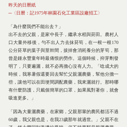
昨天的日曆紙
─〈日曆：記1975年林園石化工業區設廠招工〉
「為什麼我們不能出去？」
出不去的父親，是家中長子，繼承水稻與菸田。農村人
口大量外移後，勻不出人力去抹菸筍，在一根一根170
公分菸草的葉子與莖幹間，拔掉會消耗養分的芽筍，那
曾是鍾永豐童年時最痛恨的勞作。這個時候，抑芽劑發
明了，只要遍灑，就不必再擔心沒有人力。「唸成大的
時候，我寒暑假還要回去幫忙父親灑農藥，幫他分擔一
些，讓他可以在田埂間調配農藥，我來灑就行。那時哪
有什麼防護，只戴個簡單的口罩，如果風對著你，就會
吸進更多。」
「因為大量灑農藥，在家鄉，父親那輩的農民都活不過
60歲，我父親也是，在我23歲那年就過世。」父親不在