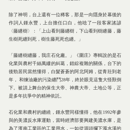
除了神明，台上還有一位稀客，那是一向隱身於幕後的
作詞人鍾永豐，上台擔任口白，他唸了一段客家謠諺
〈藤纏樹〉：「上山看到藤纏樹，下山看到樹纏藤，藤
生樹死纏到死，樹生藤死死也纏。」
「藤纏樹纏藤，我庄石化廠。」《圍庄》專輯說的是石
化業與農村千絲萬縷的糾葛，錯綜複雜的關係，台下的
後勁居民當然懂得，白髮蒼蒼的阿北阿姆，從青壯到老
年， 和煉油廠的污染纏鬥28年，終於眼見這隻大怪獸倒
下。被請上舞台的保生大帝、神農大帝、土地公等，正
是多年抗爭中的精神依託。
石化業和農村的纏繞，鍾永豐同樣懂得，他在1992年參
與的美濃反水庫運動，當時經濟部要興建美濃水庫，是
為了濱南工業區的工業用水，一如從源頭攔下濁水溪的