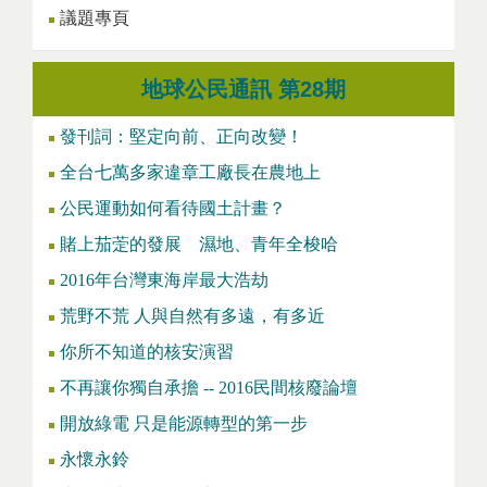
議題專頁
地球公民通訊 第28期
發刊詞：堅定向前、正向改變！
全台七萬多家違章工廠長在農地上
公民運動如何看待國土計畫？
賭上茄萣的發展 濕地、青年全梭哈
2016年台灣東海岸最大浩劫
荒野不荒 人與自然有多遠，有多近
你所不知道的核安演習
不再讓你獨自承擔 -- 2016民間核廢論壇
開放綠電 只是能源轉型的第一步
永懷永鈴