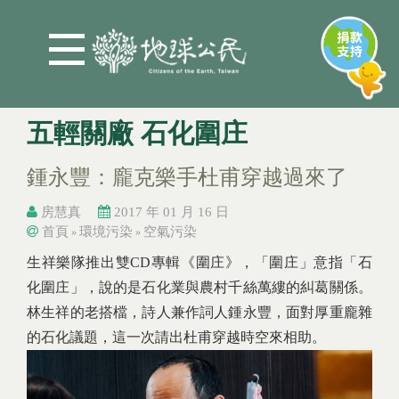
Jump to Main content
Jump to Navigation
五輕關廠 石化圍庄
鍾永豐：龐克樂手杜甫穿越過來了
房慧真
2017 年 01 月 16 日
首頁
環境污染
空氣污染
»
»
You are here
You are here
生祥樂隊推出雙CD專輯《圍庄》，「圍庄」意指「石
化圍庄」，說的是石化業與農村千絲萬縷的糾葛關係。
林生祥的老搭檔，詩人兼作詞人鍾永豐，面對厚重龐雜
的石化議題，這一次請出杜甫穿越時空來相助。