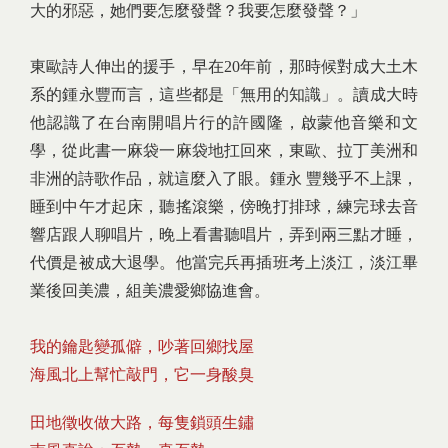
大的邪惡，她們要怎麼發聲？我要怎麼發聲？」
東歐詩人伸出的援手，早在20年前，那時候對成大土木
系的鍾永豐而言，這些都是「無用的知識」。讀成大時
他認識了在台南開唱片行的許國隆，啟蒙他音樂和文
學，從此書一麻袋一麻袋地扛回來，東歐、拉丁美洲和
非洲的詩歌作品，就這麼入了眼。鍾永 豐幾乎不上課，
睡到中午才起床，聽搖滾樂，傍晚打排球，練完球去音
響店跟人聊唱片，晚上看書聽唱片，弄到兩三點才睡，
代價是被成大退學。他當完兵再插班考上淡江，淡江畢
業後回美濃，組美濃愛鄉協進會。
我的鑰匙變孤僻，吵著回鄉找屋
海風北上幫忙敲門，它一身酸臭
田地徵收做大路，每隻鎖頭生鏽