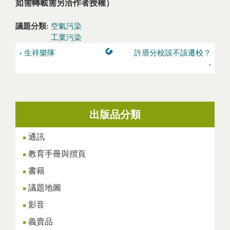
如需轉載需另洽作者授權）
議題分類:
空氣污染
工業污染
‹ 生祥樂隊
許厝分校該不該遷校？
›
出版品分類
通訊
教育手冊與摺頁
書籍
議題地圖
影音
義賣品