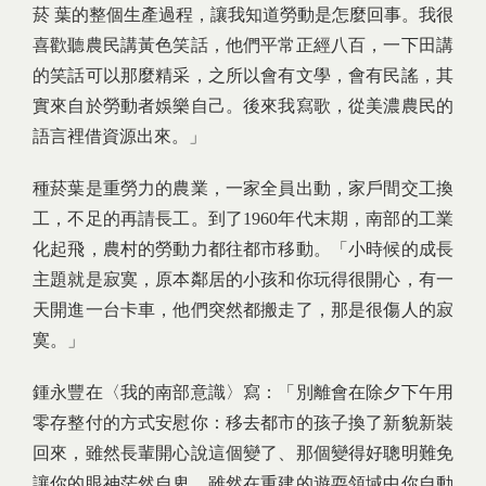
菸 葉的整個生產過程，讓我知道勞動是怎麼回事。我很
喜歡聽農民講黃色笑話，他們平常正經八百，一下田講
的笑話可以那麼精采，之所以會有文學，會有民謠，其
實來自於勞動者娛樂自己。後來我寫歌，從美濃農民的
語言裡借資源出來。」
種菸葉是重勞力的農業，一家全員出動，家戶間交工換
工，不足的再請長工。到了1960年代末期，南部的工業
化起飛，農村的勞動力都往都市移動。「小時候的成長
主題就是寂寞，原本鄰居的小孩和你玩得很開心，有一
天開進一台卡車，他們突然都搬走了，那是很傷人的寂
寞。」
鍾永豐在〈我的南部意識〉寫：「別離會在除夕下午用
零存整付的方式安慰你：移去都市的孩子換了新貌新裝
回來，雖然長輩開心說這個變了、那個變得好聰明難免
讓你的眼神茫然自卑，雖然在重建的遊耍領域中你自動