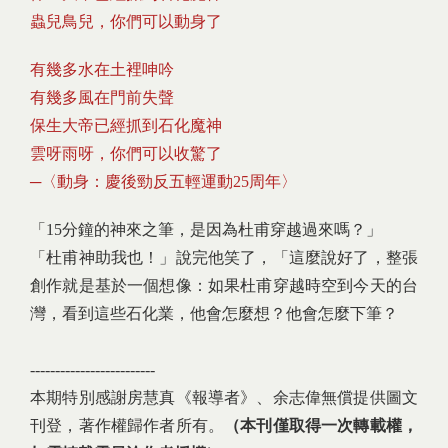
蟲兒鳥兒，你們可以動身了
有幾多水在土裡呻吟
有幾多風在門前失聲
保生大帝已經抓到石化魔神
雲呀雨呀，你們可以收驚了
─〈動身：慶後勁反五輕運動25周年〉
「15分鐘的神來之筆，是因為杜甫穿越過來嗎？」
「杜甫神助我也！」說完他笑了，「這麼說好了，整張
創作就是基於一個想像：如果杜甫穿越時空到今天的台
灣，看到這些石化業，他會怎麼想？他會怎麼下筆？
-------------------------
本期特別感謝房慧真《報導者》、余志偉無償提供圖文
刊登，著作權歸作者所有。
（本刊僅取得一次轉載權，