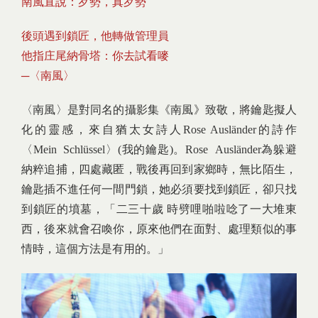
南風直說：歹勢，真歹勢
後頭遇到鎖匠，他轉做管理員
他指庄尾納骨塔：你去試看嘜
─〈南風〉
〈南風〉是對同名的攝影集《南風》致敬，將鑰匙擬人
化的靈感，來自猶太女詩人Rose Ausländer的詩作
〈Mein Schlüssel〉(我的鑰匙)。Rose Ausländer為躲避
納粹追捕，四處藏匿，戰後再回到家鄉時，無比陌生，
鑰匙插不進任何一間門鎖，她必須要找到鎖匠，卻只找
到鎖匠的墳墓，「二三十歲 時劈哩啪啦唸了一大堆東
西，後來就會召喚你，原來他們在面對、處理類似的事
情時，這個方法是有用的。」