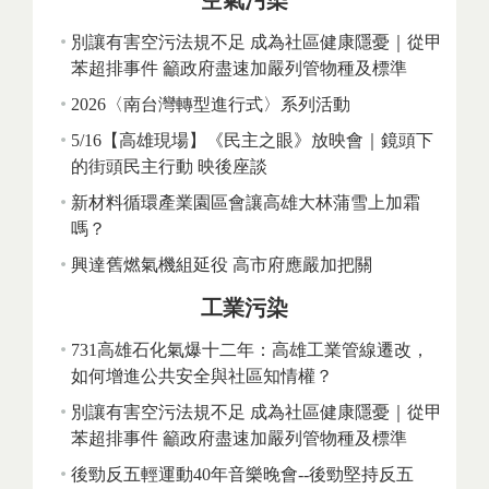
空氣污染
別讓有害空污法規不足 成為社區健康隱憂｜從甲
苯超排事件 籲政府盡速加嚴列管物種及標準
2026〈南台灣轉型進行式〉系列活動
5/16【高雄現場】《民主之眼》放映會｜鏡頭下
的街頭民主行動 映後座談
新材料循環產業園區會讓高雄大林蒲雪上加霜
嗎？
興達舊燃氣機組延役 高市府應嚴加把關
工業污染
731高雄石化氣爆十二年：高雄工業管線遷改，
如何增進公共安全與社區知情權？
別讓有害空污法規不足 成為社區健康隱憂｜從甲
苯超排事件 籲政府盡速加嚴列管物種及標準
後勁反五輕運動40年音樂晚會--後勁堅持反五