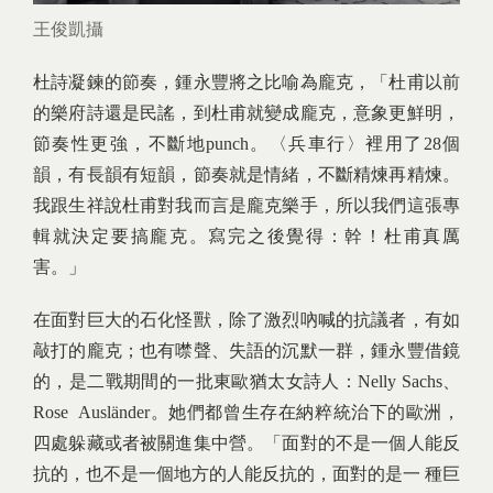
王俊凱攝
杜詩凝鍊的節奏，鍾永豐將之比喻為龐克，「杜甫以前
的樂府詩還是民謠，到杜甫就變成龐克，意象更鮮明，
節奏性更強，不斷地punch。〈兵車行〉裡用了28個
韻，有長韻有短韻，節奏就是情緒，不斷精煉再精煉。
我跟生祥說杜甫對我而言是龐克樂手，所以我們這張專
輯就決定要搞龐克。寫完之後覺得：幹！杜甫真厲
害。」
在面對巨大的石化怪獸，除了激烈吶喊的抗議者，有如
敲打的龐克；也有噤聲、失語的沉默一群，鍾永豐借鏡
的，是二戰期間的一批東歐猶太女詩人：Nelly Sachs、
Rose Ausländer。她們都曾生存在納粹統治下的歐洲，
四處躲藏或者被關進集中營。「面對的不是一個人能反
抗的，也不是一個地方的人能反抗的，面對的是一 種巨