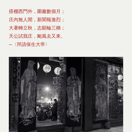
搭棚西門外，圍廠數個月；
庄內無人閒，新聞報激烈；
大暑轉立秋，志願輪三梯；
天公試我庄，颱風去又來。
─〈拜請保生大帝〉