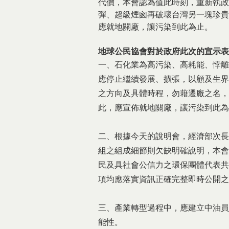
代價，本會認為值此時刻，重新執政
彈、超級煙囪再破壞台灣另一塊珍貴
應就地關廠，讓污染到此為止。
地球公民協會對於政府此次的宣示表
一、石化業為高污染、高耗能、悖離
應停止繼續發展、擴張，以顧及生界
之方向及具體時程，勿藉遷廠之名，
此，應宣佈就地關廠，讓污染到此為
二、根據今天的說明會，經濟部次長
組之組成細節則欠缺明確說明，本會
民及具社會公信力之環保團體代表共
項均應落實資訊正確完整即時公開之
三、產業轉型過程中，應建立中油員
能性。