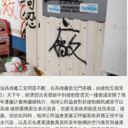
中油高雄廠工安問題不斷，在高雄廠新北門搭棚，由後勁五個里
13日）天下午，經濟部次長鄧振中到後勁聖雲宮一樓會議室辦了簡
25年遷廠計畫將繼續執行。地球公民協會對於後勁鄉民總算可以
讓高雄‧後勁重獲新生表示賀喜，也樂見新政府願意兌現承諾，後
義。但於此同時，地球公民協會更嚴正呼籲新政府應正視中油
水污染，以及石化產業讓數萬居民長年飽嚐的空污痛苦與健康