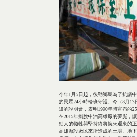
今年1月5日起，後勁鄉民為了抗議
的民眾24小時輪班守護。今（8月
短的說明會，表明1990年時宣布的
在2015年擺脫中油高雄廠的夢魘，
勁人的犧牲與堅持終將換來遲來的正
高雄廠設廠以來所造成的土壤、地下