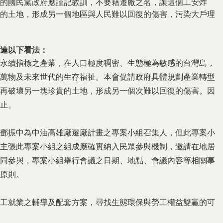
的國民黨政府應謹記教訓，不要藉遷廠之名，讓這個工安炸
的土地，形成另一個地區與人民難以回復的傷害，污染大戶理
達以下看法：
永續指標之產業，在人口極度稠密、生態極為敏感的台灣島，
萬物及未來世代的生存福祉。本會促請政府具體規劃產業轉型
再破壞另一塊珍貴的土地，形成另一個次難以回復的傷害。因
止。
鄧振中為中油高雄廠遷廠計畫之專案小組召集人，但此專案小
主張此專案小組之組成應確實納入民眾參與機制，邀請在地居
同參與，專案小組舉行會議之日期、地點、會議內容等相關事
原則。
工就業之輔導及配套方案，尋找生態環保與勞工權益雙贏的可