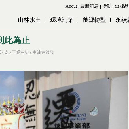
Jump to Main content
Jump to Navigation
About
最新消息
活動
出版品
山林水土
環境污染
能源轉型
永續
到此為止
污染
工業污染
中油在後勁
»
»