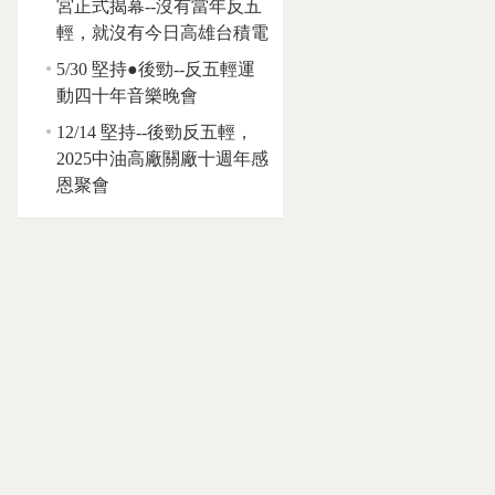
宮正式揭幕--沒有當年反五
輕，就沒有今日高雄台積電
5/30 堅持●後勁--反五輕運
動四十年音樂晚會
12/14 堅持--後勁反五輕，
2025中油高廠關廠十週年感
恩聚會