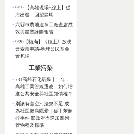
9/19 【高雄現場+線上】從
海出發，回望島嶼
六縣市農地違章工廠查處成
效與體質診斷報告
9/20【額滿】《種土》放映
會索票申請-地球公民基金
會包場
工業污染
731高雄石化氣爆十二年：
高雄工業管線遷改，如何增
進公共安全與社區知情權？
別讓有害空污法規不足 成
為社區健康隱憂｜從甲苯超
排事件 籲政府盡速加嚴列
管物種及標準