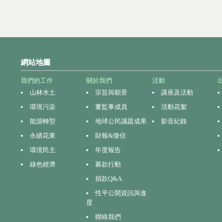
網站地圖
我們的工作
關於我們
活動
山林水土
宗旨與願景
講座及活動
環境污染
董監事成員
活動花絮
能源轉型
地球公民議題成果
影音紀錄
永續花東
財報&徵信
環境民主
年度報告
綠色經濟
募款行動
捐款Q&A
性平公開資訊與進
度
聯絡我們