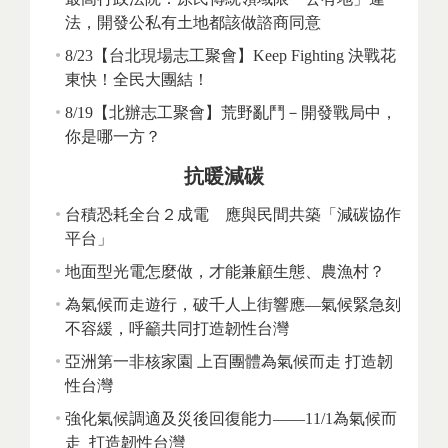
法，開發公私有土地都該做諮商同意
8/23【台北現場志工聚會】Keep Fighting 決戰花
東快！全民大團結！
8/19【北辦志工聚會】荒野亂鬥－開發戰局中，
你是哪一方？
抗暖減碳
台積恐耗全台２成電 應與民間共築「減碳協作
平台」
地面型光電怎麼做，才能兼顧生態、農漁村？
為氣候而走遊行，破千人上街響應—氣候緊急刻
不容緩，呼籲共同打造韌性台灣
亞洲第一非核家園 上百團體為氣候而走 打造韌
性台灣
強化氣候調適及災後回復能力——11/1為氣候而
走 打造韌性台灣