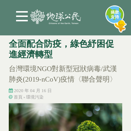
Jump to Main content
Jump to Navigation
全面配合防疫，綠色紓困促
進經濟轉型
台灣環境NGO對新型冠狀病毒/武漢
肺炎(2019-nCoV)疫情〈聯合聲明〉
2020 年 04 月 16 日
首頁
環境污染
»
您在這裡
您在這裡