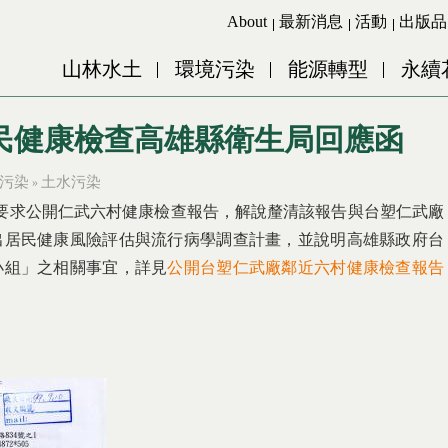
Jump to Main content
Jump to Navigation
About
最新消息
活動
出版品
山林水土
環境污染
能源轉型
永續
民健康檢查高雄縣衛生局回應函
污染
土水污染
»
，要求公開仁武六村健康檢查報告，解說釐清該報告與台塑仁武廠
出居民健康風險評估與流行病學調查計畫，並說明高雄縣政府台
小組」之相關事宜，詳見
公開台塑仁武廠鄰近六村健康檢查報告