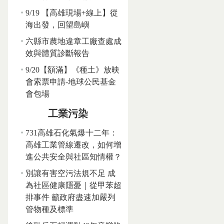
9/19 【高雄現場+線上】從
海出發，回望島嶼
六縣市農地違章工廠查處成
效與體質診斷報告
9/20【額滿】《種土》放映
會索票申請-地球公民基金
會包場
工業污染
731高雄石化氣爆十二年：
高雄工業管線遷改，如何增
進公共安全與社區知情權？
別讓有害空污法規不足 成
為社區健康隱憂｜從甲苯超
排事件 籲政府盡速加嚴列
管物種及標準