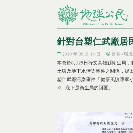
針對台塑仁武廠居
2010 年 09 月 14 日
首頁
環境
»
您在這裡
您在這裡
本會於8月25日行文高雄縣衛生局
土壤及地下水污染事件之關係，提
塑仁武廠污染事件「健康風險專家
(link is external)
。底下是衛生局的回覆。