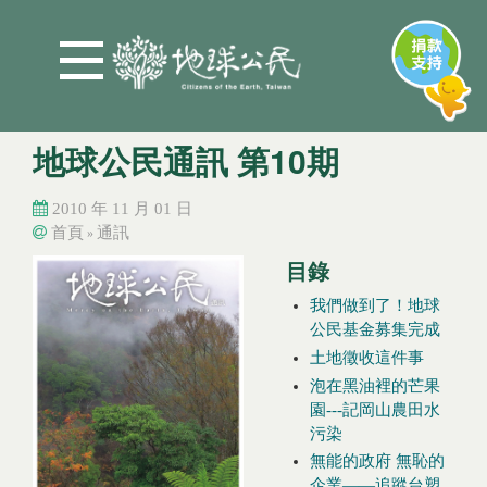
Jump to Main content
Jump to Navigation
地球公民通訊 第10期
2010 年 11 月 01 日
首頁
通訊
»
您在這裡
您在這裡
目錄
我們做到了！地球
公民基金募集完成
土地徵收這件事
泡在黑油裡的芒果
園---記岡山農田水
污染
無能的政府 無恥的
企業——追蹤台塑