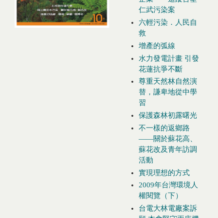
仁武污染案
六輕污染．人民自
救
增產的弧線
水力發電計畫 引發
花蓮抗爭不斷
尊重天然林自然演
替，謙卑地從中學
習
保護森林初露曙光
不一樣的返鄉路
——關於蘇花高、
蘇花改及青年訪調
活動
實現理想的方式
2009年台灣環境人
權閱覽（下）
台電大林電廠案訴