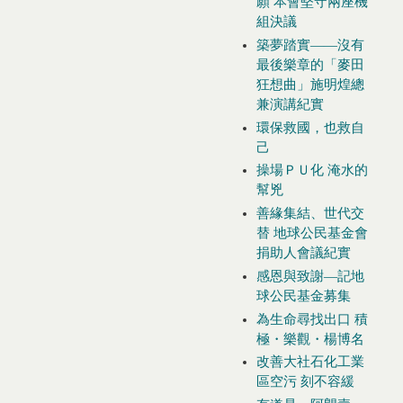
願 本會堅守兩座機
組決議
築夢踏實——沒有
最後樂章的「麥田
狂想曲」施明煌總
兼演講紀實
環保救國，也救自
己
操場ＰＵ化 淹水的
幫兇
善緣集結、世代交
替 地球公民基金會
捐助人會議紀實
感恩與致謝—記地
球公民基金募集
為生命尋找出口 積
極・樂觀・楊博名
改善大社石化工業
區空污 刻不容緩