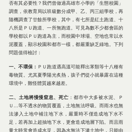
否有其必要性？我們曾做過高雄市小學的「生態校園」
調查，依教育局以班級數分成甲、乙、丙三組學校，再
隨機調查了廿餘所學校，其中，有七所是紅土跑道、十
八所是ＰＵ跑道、一所無跑道。可見為數不少都會區的
學校都以ＰＵ跑道為主，而校園中球場、空地也常以水
泥覆蓋，顯示校園和都市一樣，都嚴重缺乏綠地。下列
問題值得檢討：
一、不環保：
ＰＵ跑道遇高溫可能釋出苯類等十八種有
毒物質。尤其夏季陽光炙熱，孩子們從小就暴露在這種
環境中，難怪體質越來越差。
二、土地將慢慢窒息、死亡
：都市中大多被水泥、Ｐ
Ｕ…等不透水的物質覆蓋，土地無法呼吸。而雨水也無
法滲入土地中補注地下水，嚴重時不僅造成地下水不
足，若再加上超抽地下水，更會造成地層下陷。而且雨
量大時常會造成水災，因為水無法下滲土地中，只能由