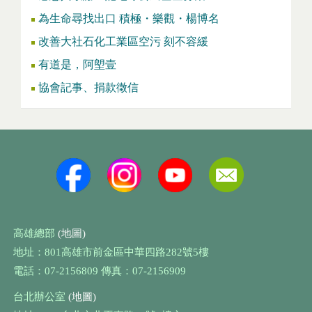
為生命尋找出口 積極・樂觀・楊博名
改善大社石化工業區空污 刻不容緩
有道是，阿塱壹
協會記事、捐款徵信
高雄總部
(地圖)
地址：801高雄市前金區中華四路282號5樓
電話：07-2156809 傳真：07-2156909
台北辦公室
(地圖)