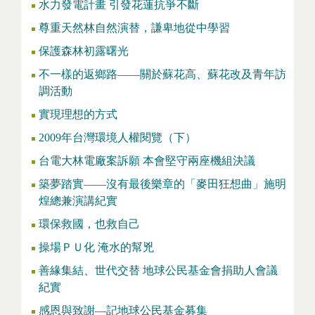
水力發電計畫 引發花蓮抗爭不斷
尊重天然林自然演替，謙卑地從中學習
保護森林初露曙光
不一樣的返鄉路——關於蘇花高、蘇花改及青年訪
調活動
實現理想的方式
2009年台灣環境人權閱覽（下）
台電大林電廠案訴願 本會堅守兩座機組決議
築夢踏實——沒有最後樂章的「麥田狂想曲」施明
煌總兼演講紀實
環保救國，也救自己
操場ＰＵ化 淹水的幫兇
善緣集結、世代交替 地球公民基金會捐助人會議
紀實
感恩與致謝—記地球公民基金募集