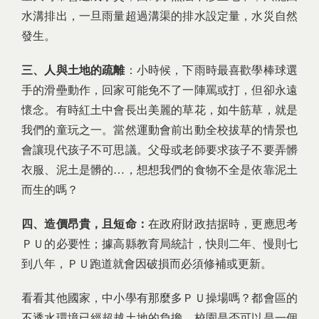
水溝排出，一旦雨量超過溝渠的排水設定量，水災自然
發生。
三、人與土地的疏離
：小時候，下雨時最喜歡學棒球選
手的滑壘動作，回家可能免不了一陣罵或打，但卻永遠
懷念。有時紅土中會長出美麗的草花，如牛筋草，就是
我們的童玩之一。當然運動會前出動全校拔草的情景也
會讓現代孩子不可思議。父母或老師要求孩子不要弄髒
衣服、泥土是髒的…，想想我們的食物不全是依靠泥土
而生的嗎？
四、造價昂貴，且短命：
在政府財政拮据時，更應思考
ＰＵ的必要性；據高縣教育局統計，快則二年、慢則七
到八年，ＰＵ跑道就會因破損而必須修補或更新。
看看其他國家，中小學有那麼多ＰＵ操場嗎？都會區的
不透水環境已經超越土地的負擔，校園是否可以是一個