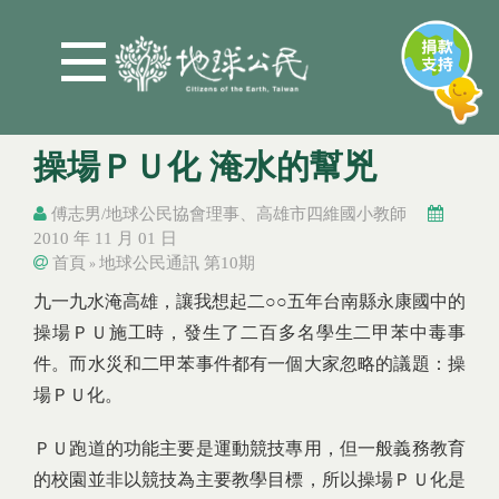
Jump to Main content
Jump to Navigation
操場ＰＵ化 淹水的幫兇
傅志男/地球公民協會理事、高雄市四維國小教師
2010 年 11 月 01 日
首頁
地球公民通訊 第10期
»
您在這裡
您在這裡
九一九水淹高雄，讓我想起二○○五年台南縣永康國中的
操場ＰＵ施工時，發生了二百多名學生二甲苯中毒事
件。而水災和二甲苯事件都有一個大家忽略的議題：操
場ＰＵ化。
ＰＵ跑道的功能主要是運動競技專用，但一般義務教育
的校園並非以競技為主要教學目標，所以操場ＰＵ化是