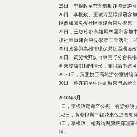
25日，李根政至茄萣鄉舢筏協會談
26日，李根政、王敏玲至環保署參
悅參加88災後社區重建台東見學第
27日，王敏玲赴高雄縣林園鄉參加
後社區重建台東見學第二天活動，
李根政參與高雄市環保局社區環境改
28日，黃斐悅拜訪台東荒野分會長楊
明東發條例相關情形，並討論串連可
29-30日，黃斐悅至高雄辦公室討
30日，蔡卉荀至中油高廠東門為新
2010年8月
1日，李根政應邀至公視「有話好說
1-2日，黃斐悅與幸福花東促進會夥
3日，李根政、楊爵綺與蘇振輝理事
講。