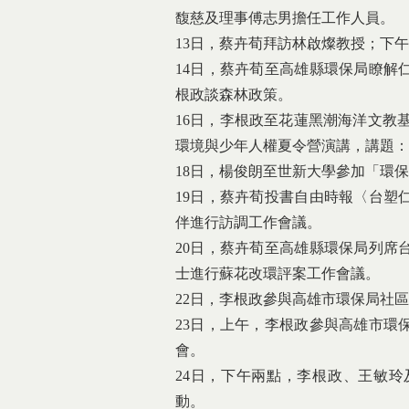
馥慈及理事傅志男擔任工作人員。
13日，蔡卉荀拜訪林啟燦教授；下
14日，蔡卉荀至高雄縣環保局瞭解
根政談森林政策。
16日，李根政至花蓮黑潮海洋文教
環境與少年人權夏令營演講，講題：
18日，楊俊朗至世新大學參加「環
19日，蔡卉荀投書自由時報〈台塑
伴進行訪調工作會議。
20日，蔡卉荀至高雄縣環保局列席
士進行蘇花改環評案工作會議。
22日，李根政參與高雄市環保局社
23日，上午，李根政參與高雄市環
會。
24日，下午兩點，李根政、王敏
動。