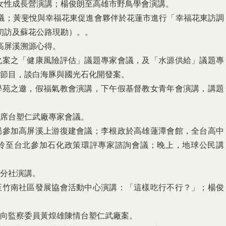
女性成長營演講；楊俊朗至高雄市野鳥學會演講。
川會議；黃斐悅與幸福花東促進會夥伴於花蓮市進行「幸福花東訪調
初訪及蘇花公路現勘）。。
高屏溪溯源心得。
化案之「健康風險評估」議題專家會議，及「水源供給」議題專
節目，談白海豚與國光石化開發案。
學苑之邀，假福氣教會演講，下午假基督教女青年會演講，講題
列席台塑仁武廠專家會議。
局參加高屏溪上游復建會議；李根政於高雄蓮潭會館，全台高中
玲至台北參加石化政策環評專家諮詢會議；晚上，地球公民講
南分社演講。
至竹南社區發展協會活動中心演講：「這樣吃行不行？」；楊俊
府向監察委員黃煌雄陳情台塑仁武廠案。