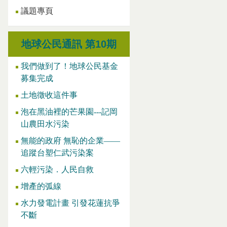
議題專頁
地球公民通訊 第10期
我們做到了！地球公民基金
募集完成
土地徵收這件事
泡在黑油裡的芒果園---記岡
山農田水污染
無能的政府 無恥的企業——
追蹤台塑仁武污染案
六輕污染．人民自救
增產的弧線
水力發電計畫 引發花蓮抗爭
不斷