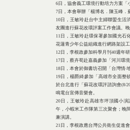
6日，協會義工環境行動培力方案「
7日，本會舉辦「楊博名．陳玉峰．
10日，王敏玲赴台中主婦聯盟生活
友團進行蘇花改環評案工作會議。晚
11日，王敏玲赴環保署參加國光石
花蓮青少年公益組織進行網路架設工
12日，李根政參加科學月刊40週
17日，蔡卉荀赴嘉義參加「河川環
18日，本會於御書坊召開「台灣情
19日，楊爵綺參加「高雄市全面整
於台北進行「蘇花改環評諮詢會(8/
鳴電台宣傳音樂會。
20日，王敏玲赴高雄市坪頂國小
午，小蝦米工作隊第三次聚會；晚
兼演講。
21日，李根政應台灣公共衛生促進