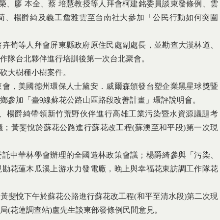
世榮、廖 本全、蔡 培慧教授等人拜會柯建銘委員談東發條例、雲
荀、楊爵綺及義工詹雅雲至台南社大參加「公民行動如何突圍
蔡卉荀等人拜會屏東縣政府原住民處副處長，並勘查大漢林道、
作隊台北夥伴進行培訓後第一次台北聚會。
訊砍大樹種小樹案件。
東會，美國德州環保人士黛安．威爾森頒發台塑企業黑星球獎暨
鄉參加「臺9線蘇花公路山區路段改善計畫」環評說明會。
俊朗、楊爵綺帶領新竹荒野伙伴進行高雄工業污染暨水資源議題考
議；黃斐悅於蘇花公路進行蘇花改工程(蘇澳至和平段)第一次現
委託中華林學會辦理的全國造林政策會議；楊爵綺參與「污染、
現勘花蓮木瓜溪上游水力發電廠，晚上與幸福花東訪調工作隊花
；黃斐悅下午於蘇花公路進行蘇花改工程(和平至清水段)第二次現
局(花蓮調查站)盧先生談東部發條例民間意見。