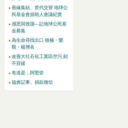
善緣集結、世代交替 地球公
民基金會捐助人會議紀實
感恩與致謝—記地球公民基
金募集
為生命尋找出口 積極・樂
觀・楊博名
改善大社石化工業區空污 刻
不容緩
有道是，阿塱壹
協會記事、捐款徵信