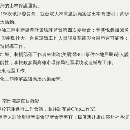
台灣的山林保護運動。
加196次環評委員會，就台電大林電廠訴願案提出本會聲明；黃斐
一天活動。
中油三輕更新擴產計畫環評監督第四次委員會；黃斐悅參加88災
並與南島社大、台東環盟工作人員談及花蓮與台東串連可能性；
造輔導工作。
坤城、刺桐部落工作者林淑玲(美麗灣BOT事件在地居民)等人說
能性；李根政參與高雄市環保局社區環境改造輔導工作。
論花東地區工作。
文化工作隊解說後勁溪污染始末。
」南部開講節目錄影。
伴於花蓮進行工作會議，並拜訪花蓮O’rip工作室。
長等人討論舉辦音樂會記者會等事宜；楊俊朗赴旗山溪州社區演