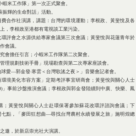
小蝦米工作隊」第一次正式聚會。
蘇振輝的生命對話」活動。
消費合作社演講，講題：台灣的環境運動；李根政、黃斐悅及各
上，李根政至港都有電視談工業污染。
化環評會之水源供給專家會議第三次會議；黃斐悅與花蓮青年於
作會議。
年研究會擔任引言；小蝦米工作隊第二次聚會。
境管理規劃技術手冊」現場勘查與第二次專家座談會。
‧地球愛—郭金發‧寒雲＜台灣歌謠之夜＞」音樂會記者會。
頓環境美化市容方案」定期考評事宜研商會；黃斐悅與關心人士
20)」事前沙盤推演會議；李根政與郭金發陸續到中廣、快樂、鳳
演講；黃斐悅與關心人士赴環保署參加蘇花改環評諮詢會議；下
間七點，「麥田狂想曲—尋找台灣農村永續發展之旅」施明煌總
會之邀，於新店崇光社大演講。