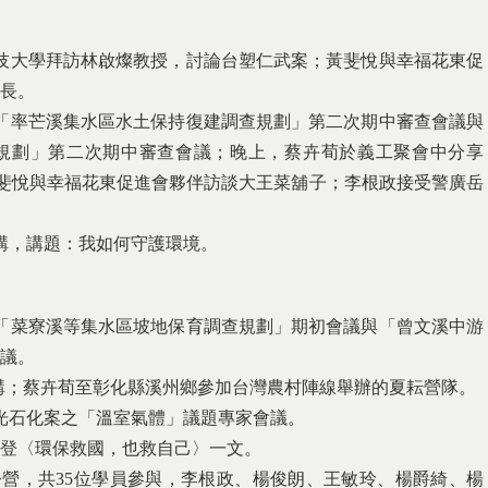
技大學拜訪林啟燦教授，討論台塑仁武案；黃斐悅與幸福花東促
長。
「率芒溪集水區水土保持復建調查規劃」第二次期中審查會議與
規劃」第二次期中審查會議；晚上，蔡卉荀於義工聚會中分享
方案；黃斐悅與幸福花東促進會夥伴訪談大王菜舖子；李根政接受警廣岳
講，講題：我如何守護環境。
「菜寮溪等集水區坡地保育調查規劃」期初會議與「曾文溪中游
議。
演講；蔡卉荀至彰化縣溪州鄉參加台灣農村陣線舉辦的夏耘營隊。
光石化案之「溫室氣體」議題專家會議。
刊登〈環保救國，也救自己〉一文。
林夏令營，共35位學員參與，李根政、楊俊朗、王敏玲、楊爵綺、楊