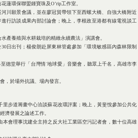
訪花蓮環保聯盟鍾寶珠及O’rip工作室。
溪河川願景會議，並在廖冠貿帶領下至西螺大橋、自強大橋附近
伴進行訪談成果內部討論會；晚上，李根政至港都有線電視談工
結合水產養殖與水耕栽培的精緻永續農法」演講會。
於30日出刊；楊俊朗赴屏東林管處參加「環境敏感區內森林限制
心至德堂舉行「台灣情˙地球愛」音樂會，聽眾上千名，高雄市李
大會，於場外抗議、場內發言。
千里步道籌畫中心洽談蘇花改環評案；晚上，黃斐悅參加公共化
經濟發展之論述工作。
由本會理事沈建全主持之反大社工業區空污記者會，數十位高雄