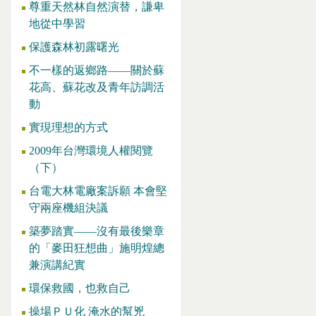
尊重天然林自然演替，謙卑
地從中學習
保護森林初露曙光
不一樣的返鄉路——關於蘇
花高、蘇花改及青年訪調活
動
實現理想的方式
2009年台灣環境人權閱覽
（下）
台電大林電廠案訴願 本會堅
守兩座機組決議
築夢踏實——沒有最後樂章
的「麥田狂想曲」施明煌總
兼演講紀實
環保救國，也救自己
操場ＰＵ化 淹水的幫兇