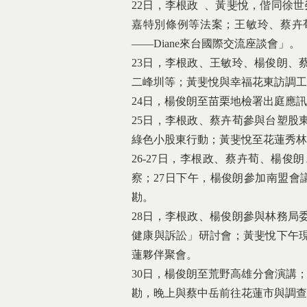
22日，李根政 、黃斐悅，偕同徐
嘉特別條例等法案；王敏玲、蔡卉
——Diane來台國際交流座談會」。
23日，李根政、王敏玲、楊俊朗、
二峰圳等；黃斐悅與幸福花東訪調工
24日，楊俊朗至苗栗地檢署出庭應
25日，李根政、蔡卉荀參與台塑股
綠色小股東行動；黃斐悅至花蓮秀林
26-27日，李根政、蔡卉荀、楊
察；27日下午，楊俊朗參加南盟會
勘。
28日，李根政、楊俊朗參與林務局
健康與訴訟」研討會；黃斐悅下午
蓮夥伴聚會。
30日，楊俊朗至荒野高雄分會演講
勘，晚上與蔡中岳前往花蓮市與調查