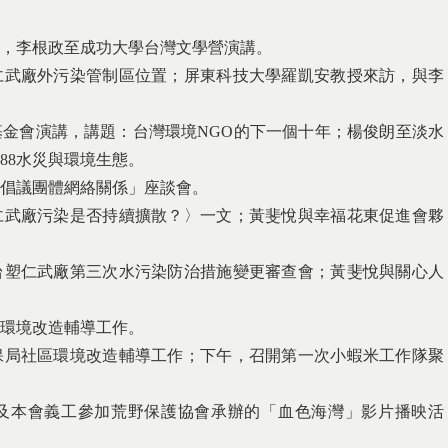
午，李根政至成功大學台灣文學營演講。
仁武廠外污染管制區位置；屏東科技大學羅凱安教授來訪，與李
基金會演講，講題：台灣環境NGO的下一個十年；楊俊朗至淡水
88水災與環境生態。
保倡議團體網絡關係」座談會。
仁武廠污染是否持續擴散？〉一文；黃斐悅與幸福花東促進會夥
台塑仁武廠第三次水污染防治措施變更審查會；黃斐悅與關心人
區環境改造輔導工作。
保局社區環境改造輔導工作；下午，召開第一次小蝦米工作隊聚
玲及本會義工參加荒野保護協會承辦的「血色海灣」影片播映活