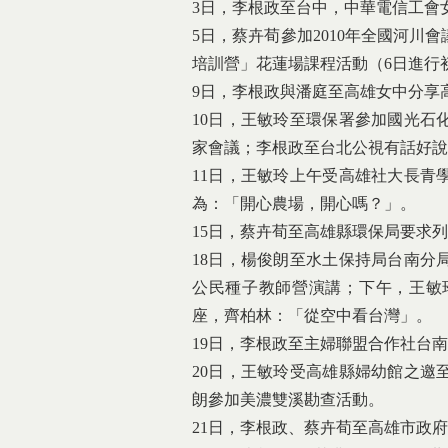
3日，李根政至台中，中華電信工會
5日，蔡卉荀參加2010年全國河
培訓營」花蓮場課程活動（6日進行
9日，李根政與潘庭至高雄女中分享
10日，王敏玲至環保署參加國光石
家會議；李根政至台北公視有話好說
11日，王敏玲上午受高雄社大長青
為：「開心農場，開心嗎？」。
15日，蔡卉荀至高雄縣環保局要求
18日，楊俊朗至水土保持局台南分
公民種子教師營演講；下午，王敏
座，齊柏林：「從空中看台灣」。
19日，李根政至主婦聯盟合作社台
20日，王敏玲受高雄縣婦幼館之邀
朗參加美濃雙溪勘查活動。
21日，李根政、蔡卉荀至高雄市政