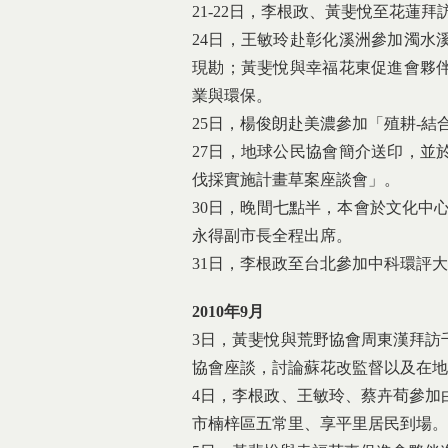
21-22日，李根政、黃斐悅至花蓮拜
24日，王敏玲赴彰化溪洲參加濁水
現勘；黃斐悅與幸福花東促進會夥
業與環保。
25日，楊俊朗赴美濃參加「殖耕-
27日，地球公民協會簡介送印，並
伐採實施計畫草案座談會」。
30日，晚間七點半，本會於文化中
永得副市長全程出席。
31日，李根政至台北參加中科環評
2010年9月
3日，黃斐悅與荒野協會周東漢拜訪
協會座談，討論蘇花改監督以及在地
4日，李根政、王敏玲、蔡卉荀參加
市楠梓區五常里、享平里居民到場。