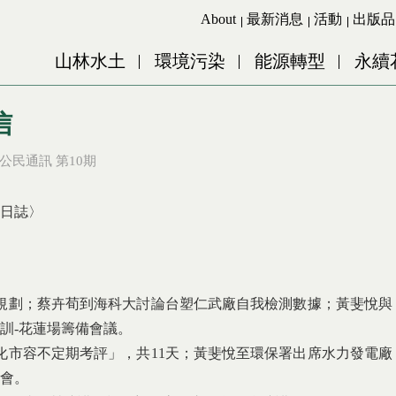
Jump to Main content
Jump to Navigation
About
最新消息
活動
出版品
山林水土
環境污染
能源轉型
永續
信
公民通訊 第10期
動日誌〉
規劃；蔡卉荀到海科大討論台塑仁武廠自我檢測數據；黃斐悅與
訓-花蓮場籌備會議。
化市容不定期考評」，共11天；黃斐悅至環保署出席水力發電廠
會。