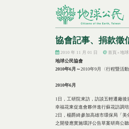
協會記事、捐款徵
2010 年 11 月 01 日
首頁
地球
»
您在這裡
您在這裡
地球公民協會
2010年6月～
2010年9月〈行程暨活
2010年6月
1日，工研院來訪，訪談五輕遷廠後
幸福花東促進會夥伴進行蘇花訪調培
2日，楊爵綺參加高雄市環保局「美
之開發應實施環評公告草案研商公聽