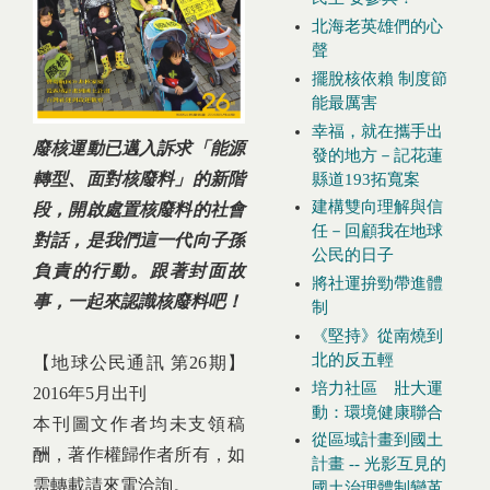
北海老英雄們的心
聲
擺脫核依賴 制度節
能最厲害
幸福，就在攜手出
廢核運動已邁入訴求「能源
發的地方－記花蓮
轉型、面對核廢料」的新階
縣道193拓寬案
建構雙向理解與信
段，開啟處置核廢料的社會
任－回顧我在地球
對話，是我們這一代向子孫
公民的日子
負責的行動。跟著封面故
將社運拚勁帶進體
事，一起來認識核廢料吧！​
制
《堅持》從南燒到
北的反五輕
【地球公民通訊 第26期】
培力社區 壯大運
2016年5月出刊
動：環境健康聯合
本刊圖文作者均未支領稿
從區域計畫到國土
酬，著作權歸作者所有，如
計畫 -- 光影互見的
需轉載請來電洽詢。
國土治理體制變革