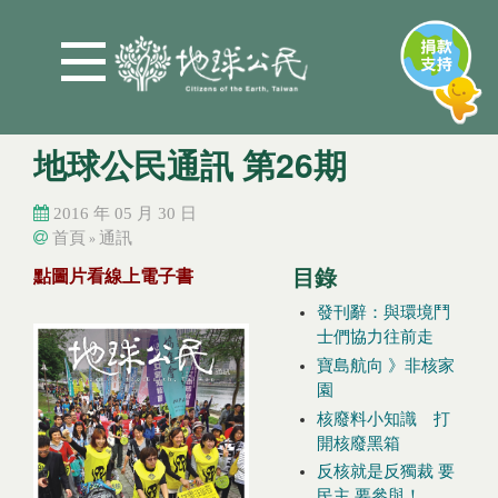
Jump to Main content
Jump to Navigation
地球公民通訊 第26期
2016 年 05 月 30 日
首頁
通訊
»
您在這裡
您在這裡
目錄
點圖片看線上電子書
發刊辭：與環境鬥
士們協力往前走
寶島航向 》非核家
園
核廢料小知識 打
開核廢黑箱
反核就是反獨裁 要
民主 要參與！