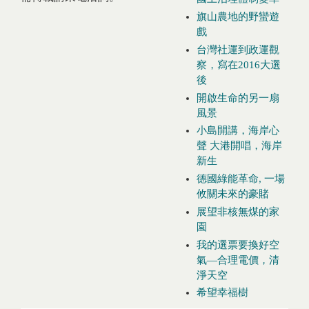
旗山農地的野蠻遊
戲
台灣社運到政運觀
察，寫在2016大選
後
開啟生命的另一扇
風景
小島開講，海岸心
聲 大港開唱，海岸
新生
德國綠能革命, 一場
攸關未來的豪賭
展望非核無煤的家
園
我的選票要換好空
氣—合理電價，清
淨天空
希望幸福樹