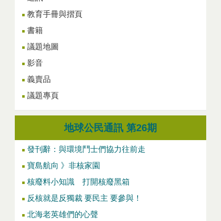
教育手冊與摺頁
書籍
議題地圖
影音
義賣品
議題專頁
地球公民通訊 第26期
發刊辭：與環境鬥士們協力往前走
寶島航向 》非核家園
核廢料小知識 打開核廢黑箱
反核就是反獨裁 要民主 要參與！
北海老英雄們的心聲