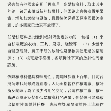
過去曾有些國家企圖「再處理」高階核廢料，取出其中
的鈾、鈽元素做成新的核燃料，但因為比直接處置更昂
貴、增加核武擴散風險，且最後仍需運回原產國最終處
置，許多國家已放棄再處理了。
低階核廢料是指受到輻射污染過的物質，包括（1）來
自核電廠的衣物、工具、廢液、殘渣等；（2）少量來
自醫療院所、農工學研的放射性廢棄物與使用過的輻射
源；（3）核電廠停役後，各項拆除下來的放射性污染
設施。
低階核廢料也具有輻射性，需隔離靜置上百年。目前台
灣尚未找到最終處置場，因此全都暫存在核電廠、核研
所及蘭嶼；為了減少占用的空間，台電在核二廠、核三
廠設置壓縮及焚化低階核廢料的設備，但焚燒可能釋放
出輻射性氣體與粉塵，應該在疑慮釐清前停止這種作