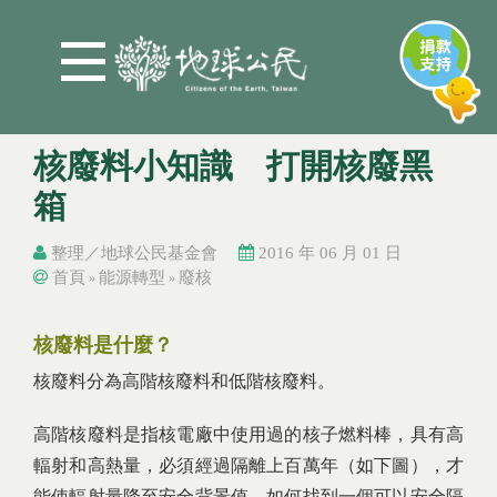
Jump to Main content
Jump to Navigation
核廢料小知識 打開核廢黑
箱
整理／地球公民基金會
2016 年 06 月 01 日
首頁
能源轉型
廢核
»
»
您在這裡
您在這裡
核廢料是什麼？
核廢料分為高階核廢料和低階核廢料。
高階核廢料是指核電廠中使用過的核子燃料棒，具有高
輻射和高熱量，必須經過隔離上百萬年（如下圖），才
能使輻射量降至安全背景值。如何找到一個可以安全隔