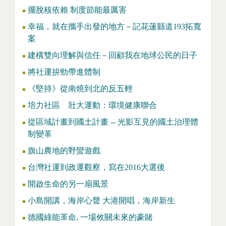
擺脫核依賴 制度節能最厲害
幸福，就在攜手出發的地方－記花蓮縣道193拓寬
案
建構雙向理解與信任－回顧我在地球公民的日子
將社運拚勁帶進體制
《堅持》從南燒到北的反五輕
培力社區 壯大運動：環境健康聯合
從區域計畫到國土計畫 -- 光影互見的國土治理體
制變革
旗山農地的野蠻遊戲
台灣社運到政運觀察，寫在2016大選後
開啟生命的另一扇風景
小島開講，海岸心聲 大港開唱，海岸新生
德國綠能革命, 一場攸關未來的豪賭