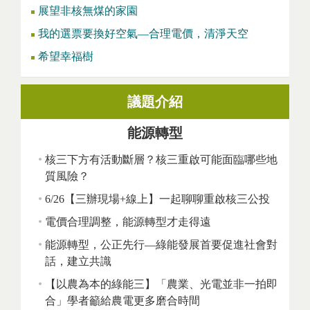
展望非核無煤的家園
我的選票要換好空氣—合理電價，清淨天空
希望幸福樹
議題介紹
能源轉型
核三下方有活動斷層？核三重啟可能面臨哪些地
質風險？
6/26【三辦現場+線上】一起聊聊重啟核三公投
電價合理調整，能源轉型才走得遠
能源轉型，公正先行—綠能發展首要促進社會對
話，建立共識
【以農為本的綠能三】「農業、光電並非一拍即
合」學者籲給農電更多磨合時間