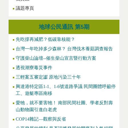
議題專頁
地球公民通訊 第5期
先吃撐再減肥？低碳靠核能？
台灣一年吃掉多少森林？ 台灣伐木養菇調查報告
守護柴山論壇--催生柴山宣言暨行動方案
透視潮寮毒災事件
三輕案五審定讞 原地污染三十年
興達港特定區1-1、1-6號道路爭議 民間團體呼籲停
工、遊艇專區南移
愛牠，就不要害牠！ 南部民間社團、學者反對壽
山動物園引進白老虎
COP14雜記—觀察與反省