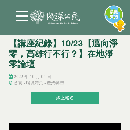
Jump to Main content
Jump to Navigation
【講座紀錄】10/23【邁向淨
零，高雄行不行？】在地淨
零論壇
2022 年 10 月 04 日
首頁
環境污染
產業轉型
»
»
您在這裡
您在這裡
線上報名