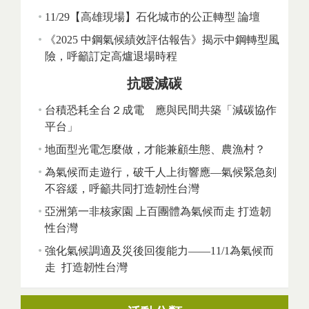
11/29【高雄現場】石化城市的公正轉型 論壇
《2025 中鋼氣候績效評估報告》揭示中鋼轉型風
險，呼籲訂定高爐退場時程
抗暖減碳
台積恐耗全台２成電 應與民間共築「減碳協作
平台」
地面型光電怎麼做，才能兼顧生態、農漁村？
為氣候而走遊行，破千人上街響應—氣候緊急刻
不容緩，呼籲共同打造韌性台灣
亞洲第一非核家園 上百團體為氣候而走 打造韌
性台灣
強化氣候調適及災後回復能力——11/1為氣候而
走 打造韌性台灣