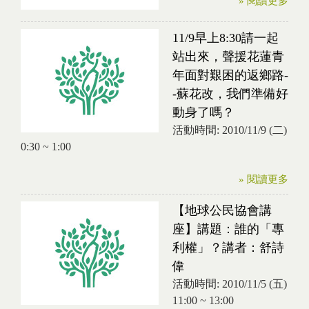
» 閱讀更多
11/9早上8:30請一起
站出來，聲援花蓮青
年面對艱困的返鄉路-
-蘇花改，我們準備好
動身了嗎？
活動時間:
2010/11/9 (二)
0:30
~
1:00
» 閱讀更多
【地球公民協會講
座】講題：誰的「專
利權」？講者：舒詩
偉
活動時間:
2010/11/5 (五)
11:00
~
13:00