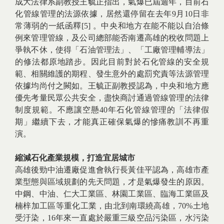
成大法律系副教授王毓正指出，氣爆已屆週年，目前石
化管線管理的法源依據，居然還停留在去年9月10日非
常薄弱的一紙函釋
[5]
。中央和地方在能不能以自治條
例來管理管線，及公司總部能否南遷高雄的稅收問題上
爭執不休，使得「石油管理法」、「工廠管理輔導法」
的修法都原地踏步。因此目前對於石化管線的安全規
範、相關維護的期程、發生意外的處罰究責等法源管理
依據均尚付之闕如。王毓正副教授認為，中央和地方應
優先考量民眾公共安全，盡快商討通過管線管理的法律
制度規範。不應讓空懸40年石化管線管理的「法律假
期」繼續下去，才能真正確保氣爆的慘痛教訓不再重
演。
縮減石化產業規模，打造宜居城市
高雄後勁中油遷廠促進會執行長黃佳平認為，高雄市產
業型態與區域規劃的先天問題，才是氣爆發生的原因。
中鋼、中油、仁大工業區、林園工業區、臨海工業區及
楠梓加工區等重化工業，由北到南環繞高雄，70%土地
受汙染，16年來一直處於嚴重三級空品污染區，水污染