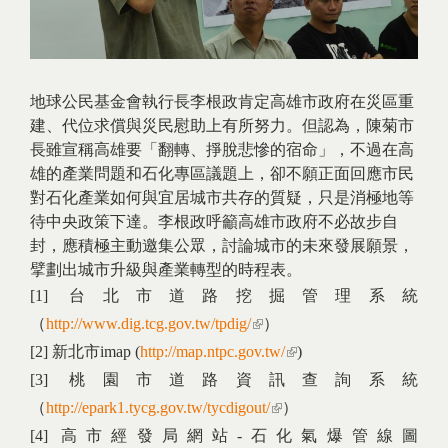
地球公民基金會執行長李根政肯定高雄市政府在災區重
建、代位求償與災民慰助上有所努力。但認為，陳菊市
長雖宣稱高雄要「翻轉、掙脫悲慘的宿命」，不過在高
雄的產業問題和石化專區議題上，卻不願正面回應市民
對石化產業如何與宜居城市共存的質疑，只是消極地等
待中央政策下達。李根政呼籲高雄市政府不必故步自
封，應積極主動邀集公眾，討論城市的未來發展願景，
擘劃出城市升級與產業轉型的時程表。
[1] 台北市道路挖掘管理系統
（
http://www.dig.tcg.gov.tw/tpdig/
(link is external)
）
[2] 新北市imap (
http://map.ntpc.gov.tw/
(link is external)
)
[3] 桃園市道路資訊查詢系統
（
http://epark1.tycg.gov.tw/tycdigout/
(link is external)
）
[4] 高市經發局網站-石化氣爆管線圖