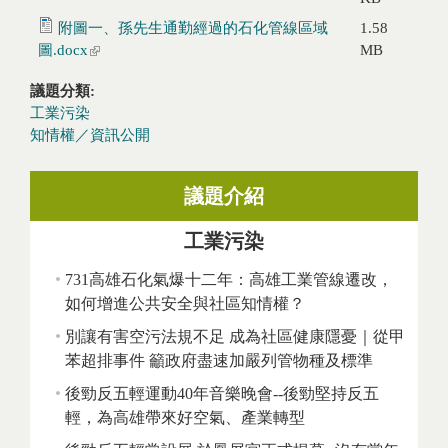
附圖一、孫先生通勤經過的石化管線區域
1.58
圖.docx
(link is external)
MB
議題分類:
工業污染
知情權／資訊公開
議題介紹
工業污染
731高雄石化氣爆十二年：高雄工業管線遷改，
如何增進公共安全與社區知情權？
別讓有害空污法規不足 成為社區健康隱憂｜從甲
苯超排事件 籲政府盡速加嚴列管物種及標準
後勁反五輕運動40年音樂晚會--後勁堅持反五
輕，為高雄帶來好空氣、產業轉型