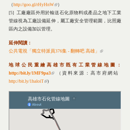
（
http://goo.gl/rHyHnW
(link is external)
）
[5]
工廠廠區外用於輸送石化原物料或產品之地下工業
管線視為工廠設備延伸，屬工廠安全管理範圍，比照
廠
區內之設備加以管理。
延伸閱讀：
公共電視「獨立特派員376集 - 翻轉吧 高雄」
(link is
external)
地球公民重繪高雄市既有工業管線地圖：
http://bit.ly/1MF9pa3
(link is external)
（資料來源：高市府網站
http://bit.ly/1haloiT
(link is external)
)