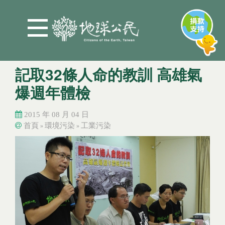
Jump to Main content
Jump to Navigation
記取32條人命的教訓 高雄氣
爆週年體檢
2015 年 08 月 04 日
首頁
環境污染
工業污染
»
»
您在這裡
您在這裡