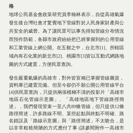
格
地球公民基金會政策研究員李翰林表示，自從高雄氣爆
發生後台灣社會才驚覺地下管線對於人民身家財產與公
共安全的威脅。為了讓民眾可以事先得知管線分布情況
而預作防範，各縣市政府紛紛把已經掌握到的公用管線
和工業管線上網公開。在五都之中，台北市
[1]
、所轄區
域內有石化業的新北市
[2]
、桃園市
[3]
皆以互動式網路地
圖的方式建置，方便民眾查詢。
發生嚴重氣爆的高雄市，對外皆宣稱已掌握管線圖資，
資料庫已建置完備。但至今卻仍不願公開公用管線平台
[4]
供民眾查詢，只提供兩張模糊不清的投影片「高雄市
地區石化管線示意圖」、「高雄地區地下管線路徑簡
述」，我們發現管束一至八共89條管線，但只提供12條
路徑簡述，許多路線不明、某些起點與終點不明確、路
名錯誤及「路線示意圖」與「路徑簡述」不太吻合，是
以非常粗糙簡陋的方式應付了事 (請參閱附件一高雄市