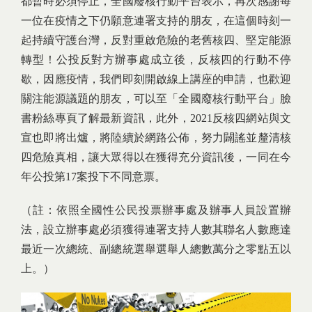
都暫時必須停止，全國廢核行動平台表示，再次感謝每
一位在疫情之下仍願意連署支持的朋友，在這個時刻一
起持續守護台灣，反對重啟危險的老舊核四、堅定能源
轉型！公投反對方辦事處成立後，反核四的行動不停
歇，因應疫情，我們即刻開啟線上講座的申請，也歡迎
關注能源議題的朋友，可以至「全國廢核行動平台」臉
書粉絲專頁了解最新資訊，此外，2021反核四網站與文
宣也即將出爐，將陸續於網路公佈，努力闢謠並釐清核
四危險真相，讓大眾得以在獲得充分資訊後，一同在今
年公投第17案投下不同意票。
（註：依照全國性公民投票辦事處及辦事人員設置辦
法，設立辦事處必須獲得連署支持人數其聯名人數應達
最近一次總統、副總統選舉選舉人總數萬分之零點五以
上。）