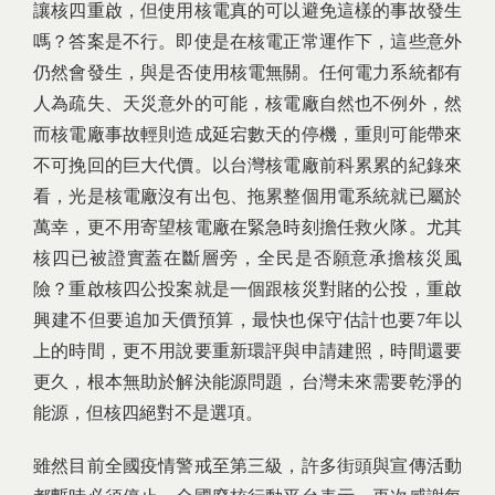
讓核四重啟，但使用核電真的可以避免這樣的事故發生
嗎？答案是不行。即使是在核電正常運作下，這些意外
仍然會發生，與是否使用核電無關。任何電力系統都有
人為疏失、天災意外的可能，核電廠自然也不例外，然
而核電廠事故輕則造成延宕數天的停機，重則可能帶來
不可挽回的巨大代價。以台灣核電廠前科累累的紀錄來
看，光是核電廠沒有出包、拖累整個用電系統就已屬於
萬幸，更不用寄望核電廠在緊急時刻擔任救火隊。尤其
核四已被證實蓋在斷層旁，全民是否願意承擔核災風
險？重啟核四公投案就是一個跟核災對賭的公投，重啟
興建不但要追加天價預算，最快也保守估計也要7年以
上的時間，更不用說要重新環評與申請建照，時間還要
更久，根本無助於解決能源問題，台灣未來需要乾淨的
能源，但核四絕對不是選項。
雖然目前全國疫情警戒至第三級，許多街頭與宣傳活動