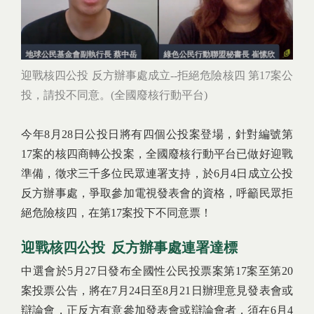
迎戰核四公投 反方辦事處成立--拒絕危險核四 第17案公
投，請投不同意。(全國廢核行動平台)
今年8月28日公投日將有四個公投案登場，針對編號第
17案的核四商轉公投案，全國廢核行動平台已做好迎戰
準備，徵求三千多位民眾連署支持，於6月4日成立公投
反方辦事處，爭取參加電視發表會的資格，呼籲民眾拒
絕危險核四，在第17案投下不同意票！
迎戰核四公投 反方辦事處連署達標
中選會於5月27日發布全國性公民投票案第17案至第20
案投票公告，將在7月24日至8月21日辦理意見發表會或
辯論會，正反方有意參加發表會或辯論會者，須在6月4