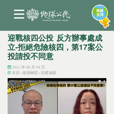
Jump to Main content
Jump to Navigation
迎戰核四公投 反方辦事處成
立-拒絕危險核四，第17案公
投請投不同意
2021 年 06 月 04 日
首頁
能源轉型
抗暖減碳
»
»
您在這裡
您在這裡