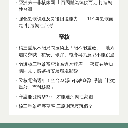
亞洲第一非核家園 上百團體為氣候而走 打造韌
性台灣
強化氣候調適及災後回復能力——11/1為氣候而
走 打造韌性台灣
廢核
核三重啟不能只問技術上「能不能重啟」，地方
居民齊喊：核安、環評、核廢與民意都不能跳過
勿讓核三重啟審查淪為過水程序！--落實在地知
情同意，嚴審核安及環境影響
零核電滿週年！全台22縣市代表齊聚 呼籲「拒絕
重啟、面對核廢」
守護能源轉型2.0，才能達到韌性家園
核三重啟程序草率 三原則玩真玩假？