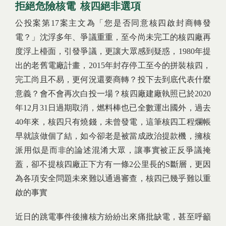
拒絕危險核電 核四絕非選項
公投案第17案主文為「您是否同意核四啟封商轉發
電？」沈浮多年、爭議重重，至今尚未完工的核四廠再
度浮上檯面，引發爭議，更讓大眾感到疑惑，1980年提
出的老舊電廠計畫，2015年封存停工至今的拼裝核四，
完工尚且不易，更何況還要商轉？投下去到底代表什麼
意義？會不會再次白投一場？核四廠建廠執照已於2020
年12月31日過期取消，燃料棒也已全數運出國外，過去
40年來，核四只有燒錢，未曾發電，這筆核四工程爛帳
早就該做個了結，如今卻老是被當成政治提款機，擁核
派用似是而非的論述混淆大眾，讓事實被正反爭議掩
蓋，卻不提核四廠正下方有一條2公里長的S斷層，更因
為各項安全問題未來難以通過審查，核四已幾乎難以重
啟的事實
近日的跳電事件後擁核方紛紛出來痛批缺電，甚至呼籲