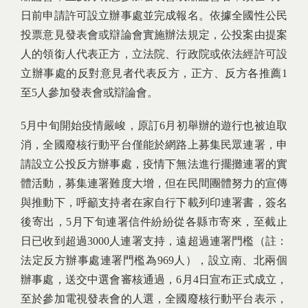
日前申請許可設立辦事處並完成報名。依據全國性公民
投票意見發表會或辯論會實施辦法規定，公投案由提案
人的領銜人代表正方，立法院、行政院或依法經許可設
立辦事處的反對意見者代表反方，正方、反方各推薦1
至5人參加發表會或辯論會。
5月中旬開始疫情嚴峻，原訂6月初舉辦的遊行也被迫取
消，全國廢核行動平台僅能於網路上募集民眾連署，申
請設立公投反方辦事處，疫情下無法進行擺攤連署的實
體活動，募集連署難度大增，但在民間團體努力的宣傳
與推動下，呼籲支持者在家自行下載列印連署書，簽名
後寄出，5月下旬連署信件紛紛從各縣市寄來，至截止
日已收到超過3000人連署支持，遠超過連署門檻（註：
法定反方辦事處連署門檻為969人），設立南、北兩個
辦事處，送交中選會審核通過，6月4日宣布正式成立，
至於參加電視發表會的人選，全國廢核行動平台表示，