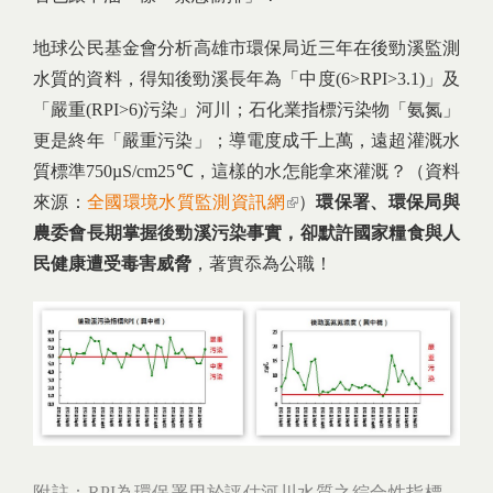
地球公民基金會分析高雄市環保局近三年在後勁溪監測
水質的資料，得知後勁溪長年為「中度(6>RPI>3.1)」及
「嚴重(RPI>6)污染」河川；石化業指標污染物「氨氮」
更是終年「嚴重污染」；導電度成千上萬，遠超灌溉水
質標準750µS/cm25℃，這樣的水怎能拿來灌溉？（資料
來源：
全國環境水質監測資訊網
(link is external)
）
環保署、環保局與
農委會長期掌握後勁溪污染事實，卻默許國家糧食與人
民健康遭受毒害威脅
，著實忝為公職！
附註：RPI為環保署用於評估河川水質之綜合性指標，