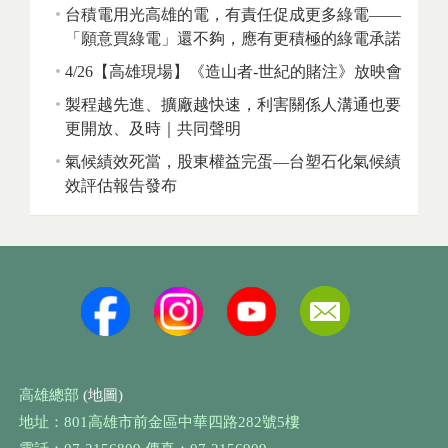
台積電用光高雄的電，有責任促成更多綠電——
「願意買綠電」還不夠，應有更積極的綠電承諾
4/26【高雄現場】《造山者-世紀的賭注》放映會
製程越先進、擴廠越快速，利害關係人溝通也要
更開放、及時｜共同聲明
氣候績效死當，股東權益完蛋—台塑石化氣候績
效評估報告發布
高雄總部
(地圖)
地址：801高雄市前金區中華四路282號5樓