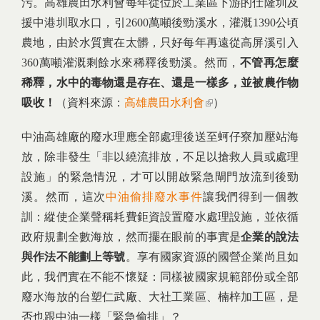
污。高雄農田水利會每年從位於工業區下游的仕隆圳及
援中港圳取水口，引2600萬噸後勁溪水，灌溉1390公頃
農地，由於水質實在太髒，只好每年再遠從高屏溪引入
360萬噸灌溉剩餘水來稀釋後勁溪。然而，
不管再怎麼
稀釋，水中的毒物還是存在、還是一樣多，並被農作物
吸收！
（資料來源：
高雄農田水利會
(link is external)
）
中油高雄廠的廢水理應全部處理後送至蚵仔寮加壓站海
放，除非發生「非以繞流排放，不足以搶救人員或處理
設施」的緊急情況，才可以開啟緊急閘門放流到後勁
溪。然而，這次
中油偷排廢水事件
讓我們得到一個教
訓：縱使企業聲稱耗費鉅資設置廢水處理設施，並依循
政府規劃全數海放，然而擺在眼前的事實是
企業的說法
與作法不能劃上等號
。享有國家資源的國營企業尚且如
此，我們實在不能不懷疑：同樣被國家規範部份或全部
廢水海放的台塑仁武廠、大社工業區、楠梓加工區，是
否也跟中油一樣「緊急偷排」？