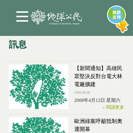
Jump to Main content
Jump to Navigation
訊息
您在這裡
【新聞通知】高雄民
眾堅決反對台電大林
電廠擴建
2008.08.06
2008年4月12日 星期六
» 閱讀更多
歐洲綠黨呼籲抵制奧
運開幕