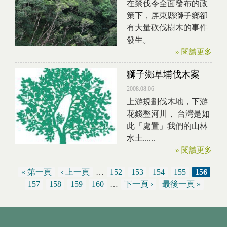
在禁伐令全面發布的政
策下，屏東縣獅子鄉卻
有大量砍伐樹木的事件
發生。
» 閱讀更多
獅子鄉草埔伐木案
2008.08.06
上游規劃伐木地，下游
花錢整河川， 台灣是如
此「處置」我們的山林
水土......
» 閱讀更多
« 第一頁
‹ 上一頁
…
152
153
154
155
156
頁面
157
158
159
160
…
下一頁 ›
最後一頁 »