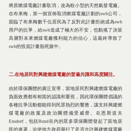
將原燃煤電廠計畫取消，改為較小型的天然氣發電廠。
在布來梅，第一個宣佈取消燃煤電廠計劃的swb公司，
面臨了布來梅數千位居民為了反對此計畫拒絕成為swb
用戶的抗爭，給swb造成了極大的不安，也動搖了決策
高層對未來燃煤電廠獲利能力的信心，這最終導致了
swb的投資計畫胎死腹中。
二.在地居民對興建燃煤電廠的普遍共識和高度關注。
由於環保團體的廣泛宣導，當地居民對興建燃煤電廠的
負面效應都有相當的認識和重視，因此環保團體倡議的
各種抗爭活動都能得到民眾熱烈的響應，讓支持興建燃
煤電廠的政黨及政治團體備受威脅。在恩斯道夫
Ensdorf，包括Bund在內的眾多環保團體發起了當地居
民的連署，迫使地方政府舉行了是否允許興建燃煤電廠