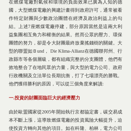
在燃煤電廠對氣候和環境的負面效果已廣為人知的德
國，大型燃煤電廠的興建計畫得到政府許可，通常被看
作特定財團與少數政治團體在經濟及政治利益上的勾
結。上述7座燃煤電廠停建，部分原因當然是這兩大利
益集團相互角力和權衡的結果。然而公眾的壓力、環保
團體的努力，卻是令大財團最終放棄搖錢樹的關鍵。大
型的聯盟如Ｂund， Die Klima-Allianz在德國聯邦州、行
政縣市等各個層級，都有組織完整的分支團體，他們有
效地整合了在地民眾的力量，與大型的電力公司、政府
行政機關及立法單位長期抗衡，打了七場漂亮的勝戰。
他們獲得勝利的原因，可以從三個角度來解讀:
一.投資的財團面臨巨大的經濟壓力
由於歐盟國家從2005年開始執行京都協定書，碳交易成
本不斷上漲，這導致燃煤電廠的投資風險大幅提升，迫
使投資方轉向其他的項目。如在科隆、柏林，電力公司