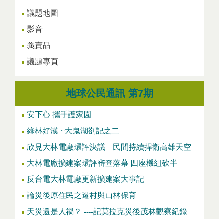
議題地圖
影音
義賣品
議題專頁
地球公民通訊 第7期
安下心 攜手護家園
綠林好漢 ~大鬼湖剳記之二
欣見大林電廠環評決議，民間持續捍衛高雄天空
大林電廠擴建案環評審查落幕 四座機組砍半
反台電大林電廠更新擴建案大事記
論災後原住民之遷村與山林保育
天災還是人禍？ ----記莫拉克災後茂林觀察紀錄