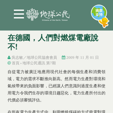
Jump to Main content
Jump to Navigation
在德國，人們對燃煤電廠說
不!
吳志敏／地球公民協會會員
2009 年 11 月 01 日
首頁
地球公民通訊 第7期
»
您在這裡
您在這裡
自從電力被廣泛地應用現代社會的每個生產和消費領
域，電力的需求不斷推向新高。然而電力生產對環境和
氣候帶來的負面影響，已經讓人們意識到過度生產和使
用電力令我們生存的環境日趨惡化，電力生產所付出的
代價必須審慎評估。
在所有電力生產方式中，利用燃燒煤碳的方式發電對環