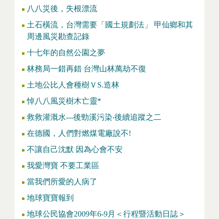
八八災後，失根漂流
土石橫流，台灣需要「國土規劃法」 甲仙鄉和其
周邊風災勘查記錄
十七年的自然公園之夢
林務局一錯再錯 台灣山林萬劫不復
土地公比人會種樹ＶS.造林
悼八八風災樹木亡靈*
救救灌溉水---後勁溪污染‧後續追蹤之二
在德國，人們對燃煤電廠說不!
不讓自己沈默 因為心會不安
我愛灣寶 不要工業區
當我們所愛的人病了
地球寶寶報到
地球公民協會2009年6-9月＜行程暨活動日誌＞