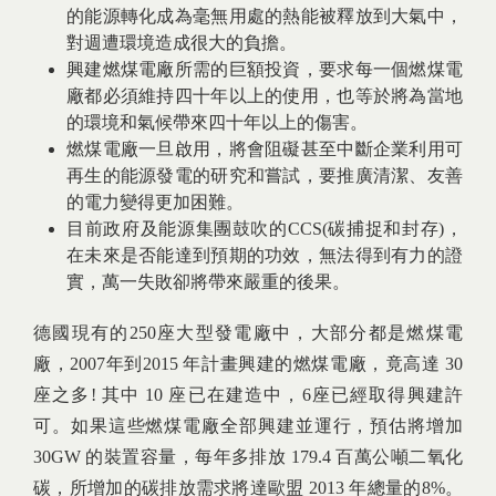
的能源轉化成為毫無用處的熱能被釋放到大氣中，
對週遭環境造成很大的負擔。
興建燃煤電廠所需的巨額投資，要求每一個燃煤電
廠都必須維持四十年以上的使用，也等於將為當地
的環境和氣候帶來四十年以上的傷害。
燃煤電廠一旦啟用，將會阻礙甚至中斷企業利用可
再生的能源發電的研究和嘗試，要推廣清潔、友善
的電力變得更加困難。
目前政府及能源集團鼓吹的CCS(碳捕捉和封存)，
在未來是否能達到預期的功效，無法得到有力的證
實，萬一失敗卻將帶來嚴重的後果。
德國現有的250座大型發電廠中，大部分都是燃煤電
廠，2007年到2015 年計畫興建的燃煤電廠，竟高達 30
座之多! 其中 10 座已在建造中，6座已經取得興建許
可。如果這些燃煤電廠全部興建並運行，預估將增加
30GW 的裝置容量，每年多排放 179.4 百萬公噸二氧化
碳，所增加的碳排放需求將達歐盟 2013 年總量的8%。