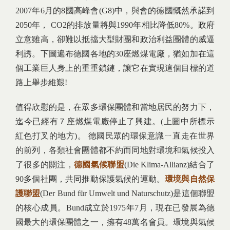
2007年6月的8國高峰會(G8)中，與會的德國慨然承諾到
2050年， CO2的排放量將與1990年相比降低80%。政府
立意雖高，卻難以抵擋大型財團和政治利益團體的威逼
利誘。下圖遍布德國各地的30座燃煤電廠，猶如加在這
個工業巨人身上的重重鎖鏈，讓它在實現這個目標的道
路上舉步維艱!
值得欣慰的是，在眾多環保團體和當地居民的努力下，
迄今已經有７座燃煤電廠停止了興建。(上圖中所標示
紅色打叉的地方)。 德國民眾的環保意識ㄧ直走在世界
的前列，各類社會團體都不約而同地對環境和氣候投入
了很多的關注，
德國氣候聯盟
(Die Klima-Allianz)結合了
90多個社團，共同推動保護氣候的運動。
環境與自然保
護聯盟
(Der Bund für Umwelt und Naturschutz)是這個聯盟
的核心成員。Bund成立於1975年7月，現在已發展為德
國最大的環保團體之一，擁有48萬名會員。環境與氣候