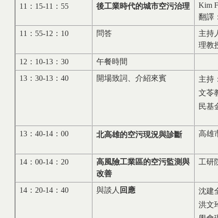
Kim F
11：15-11：55
後工業時代的城市空污治理
翻譯
11：55-12：10
問答
主持
理教
12：10-13：30
午餐時間
13：30-13：40
開場致詞、介紹來賓
主持
文苓
民基
13：40-14：00
高雄
北高雄的空污現況與診斷
14：00-14：20
高風險工業區的空污監測與
工研
改善
14：20-14：40
與談人
回應
沈建
洪文