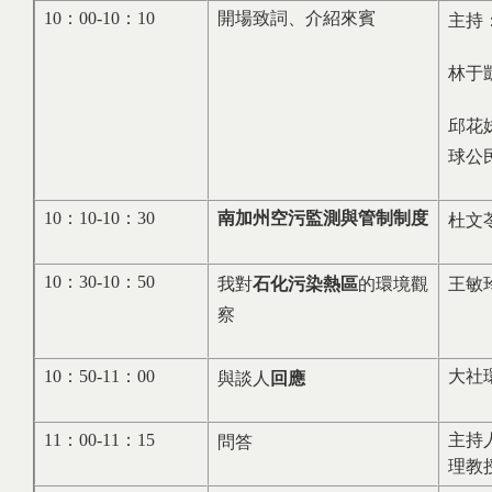
10：00-10：10
開場致詞、介紹來賓
主持
林于
邱花
球公
10：10-10：30
南加州空污監測與管制制度
杜文
10：30-10：50
我對
石化污染熱區
的環境觀
王敏
察
10：50-11：00
大社
與談人
回應
11：00-11：15
主持
問答
理教