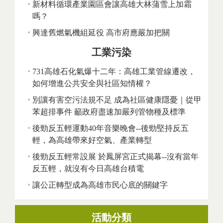
新材料循環產業園區會讓高雄大林蒲雪上加霜
嗎？
興達舊燃氣機組延役 高市府應嚴加把關
工業污染
731高雄石化氣爆十二年：高雄工業管線遷改，
如何增進公共安全與社區知情權？
別讓有害空污法規不足 成為社區健康隱憂｜從甲
苯超排事件 籲政府盡速加嚴列管物種及標準
後勁反五輕運動40年音樂晚會--後勁堅持反五
輕，為高雄帶來好空氣、產業轉型
後勁反五輕常設展 於鳳屏宮正式揭幕--沒有當年
反五輕，就沒有今日高雄台積電
讓公正轉型成為高雄市民心底的關鍵字
活動分類