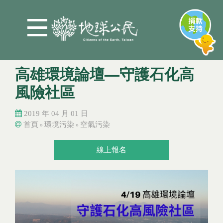
Jump to Main content
Jump to Navigation
高雄環境論壇—守護石化高
風險社區
2019 年 04 月 01 日
首頁
環境污染
空氣污染
»
»
您在這裡
您在這裡
線上報名