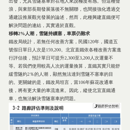
出發，尤其雪隧塞車對在地人來說極度有感。但這種聲
浪，與東部長期發展落後不無關聯，也間接強化透過交
通建設推展觀光發展的論述，然而，此種興建直鐵便可
解決問題的連結，其實過於直觀。
移轉2%人潮，雪隧持續塞，車票仍難求
鐵改局統計，若無任何改善方案，民國120年，國道五
號假日單日人次是159,200。北宜直鐵依各種改善方案進
行評估後，預計單日可提升2,300至3,200人次運量不
等。若我們使用較高人次的運量換算，直鐵其實只能舒
緩雪隧約2％的人潮，顯然無法達到雪隧不塞車的目
的。更關鍵的是，鐵改局坦言，當106年蘇花改通車
後，將有更大量的車流進來。因此，縱使北宜直鐵通
車，也無法解決雪隧塞車的問題。