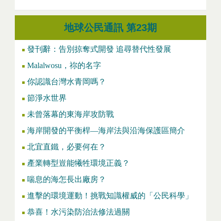
地球公民通訊 第23期
發刊辭：告別掠奪式開發 追尋替代性發展
Malalwosu，祢的名字
你認識台灣水青岡嗎？
節淨水世界
未曾落幕的東海岸攻防戰
海岸開發的平衡桿—海岸法與沿海保護區簡介
北宜直鐵，必要何在？
產業轉型豈能犧牲環境正義？
喘息的海怎長出廠房？
進擊的環境運動！挑戰知識權威的「公民科學」
恭喜！水污染防治法修法過關