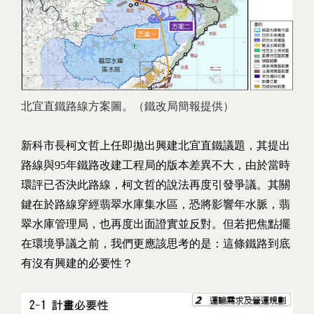
北宜直鐵路線方案圖。（鐵改局簡報提供）
新科市長柯文哲上任即拋出興建北宜直鐵議題，其提出
路線與95年鐵路改建工程局的版本差異不大，由於當時
環評已否決此路線，柯文哲的說法再度引發爭議。其關
鍵在於路線穿經翡翠水庫集水區，恐將影響年水脈，翡
翠水庫管理局，也再度出面證實並反對。但若把焦點擺
在環境爭議之前，我們更應該思考的是：這條鐵路到底
有沒有興建的必要性？