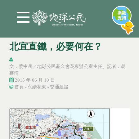
Jump to Main content
Jump to Navigation
北宜直鐵，必要何在？
文．蔡中岳／地球公民基金會花東辦公室主任、記者．胡
慕情
2015 年 06 月 10 日
首頁
永續花東
交通建設
»
»
您在這裡
您在這裡