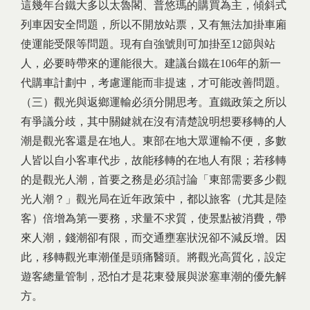
這幾年台鐵大多以太魯閣、普悠瑪的購買為主，傾斜式
列車因安全問題，所以不開放站票，又有無法加掛車廂
使運能受限等問題。現有自強號則可加掛至12節與站
人，必要時帶來的運能很大。建議台鐵在106年的新一
代購車計劃中，考慮運能而非提速，才可能改善問題。
（三）觀光與返鄉運輸必須分開思考。直鐵政策之所以
有爭議分歧，其中關鍵就在沒有清楚說明想要移轉的人
潮是觀光客還是在地人。東部在地大眾運輸不便，多數
人皆以自小客車代步，故能移轉的在地人有限；若移轉
的是觀光人潮，首要之務是必須討論「東部需要多少觀
光人潮？」觀光局在近年政策中，都以旅客（尤其是陸
客）倍增為第一要務，求量不求質，使景點被消費，帶
來人潮，錢潮卻有限，而交通壅塞狀況卻不減反增。因
此，移轉觀光車潮僅是頭痛醫頭。將觀光高質化，設定
遊客總量管制，恐怕才是花東發展與淤塞車潮的優先解
方。