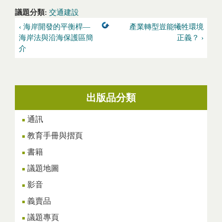
議題分類:
交通建設
‹ 海岸開發的平衡桿—
產業轉型豈能犧牲環境
海岸法與沿海保護區簡
正義？ ›
介
出版品分類
通訊
教育手冊與摺頁
書籍
議題地圖
影音
義賣品
議題專頁