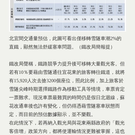
北宜間交通量預估，此圖可看出僅移轉雪隧車潮2%的
直鐵，顯然無法舒緩塞車問題。（鐵改局簡報提）
鐵改局聲稱，鐵路競爭力提升後可移轉大量觀光客。但
若有10％要藉由雪隧通往宜花東的旅客轉往鐵道，就將
有15,920人次去搶3200個座位，照此比例，加上旅客於
雪隧尖峰時期選擇鐵路作為移動工具等情境，車票肯定
一票難求。現況車票最難買的時間仍是假日北迴線，蘇
花改通車後也許有變化，但仍得憑藉雪隧塞車狀態而
定，而目前的預估數據顯示，並不樂觀。
在此情況下，若再納入觀光局與花東兩縣政府的「觀光
客倍增」政策方向，都將使運輸情況更難被掌握，這也