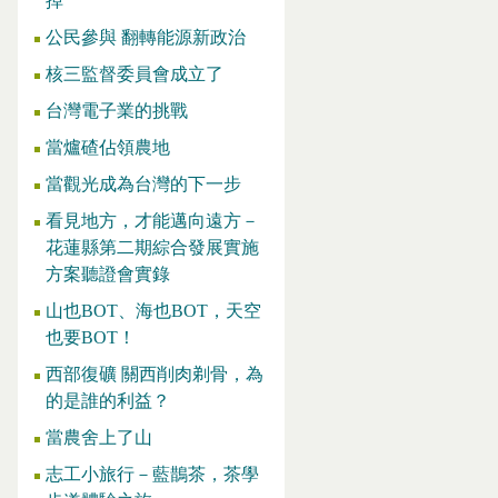
掉
公民參與 翻轉能源新政治
核三監督委員會成立了
台灣電子業的挑戰
當爐碴佔領農地
當觀光成為台灣的下一步
看見地方，才能邁向遠方－
花蓮縣第二期綜合發展實施
方案聽證會實錄
山也BOT、海也BOT，天空
也要BOT！
西部復礦 關西削肉剃骨，為
的是誰的利益？
當農舍上了山
志工小旅行－藍鵲茶，茶學