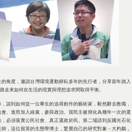
性的角度，邀請台灣環境運動耕耘多年的先行者，分享當年踏入
路走來如何在生活的現實與理想追求間取得平衡。
師，談到如何從一位畢生的追尋創作的藝術家，毅然辭去教職，
協會、進而加入綠黨，參與政治。當民主被簡化為幾年一次的選
動，必須落實公民社會、真正還政於民。第二場請到反國光石化
老師，這位留英的生態學博士，驚覺自己的研究對象－大杓鷸，