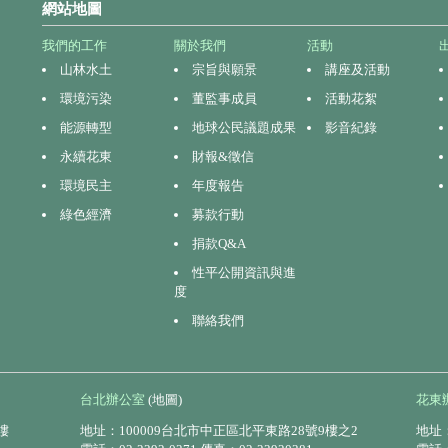
網站地圖
我們的工作
關於我們
活動
山林水土
宗旨與願景
講座及活動
環境污染
董監事成員
活動花絮
能源轉型
地球公民議題成果
影音紀錄
永續花東
財報&徵信
環境民主
年度報告
綠色經濟
募款行動
捐款Q&A
性平公開資訊與進
度
聯絡我們
台北辦公室
(地圖)
花東
樓
地址：100009台北市中正區北平東路28號9樓之2
地址：