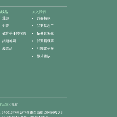
出版品
加入我們
通訊
我要捐款
影音
我要當志工
教育手冊與摺頁
招募實習生
議題地圖
我要捐發票
義賣品
訂閱電子報
徵才職缺
辦公室
(地圖)
970013花蓮縣花蓮市自由街150號6樓之3