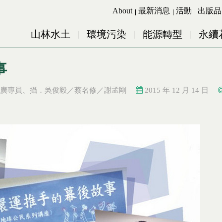
Jump to Main content
Jump to Navigation
About
最新消息
活動
出版品
山林水土
環境污染
能源轉型
永續
事
廣專員、攝．吳俊毅／蔡名修／謝孟剛
2015 年 12 月 14 日