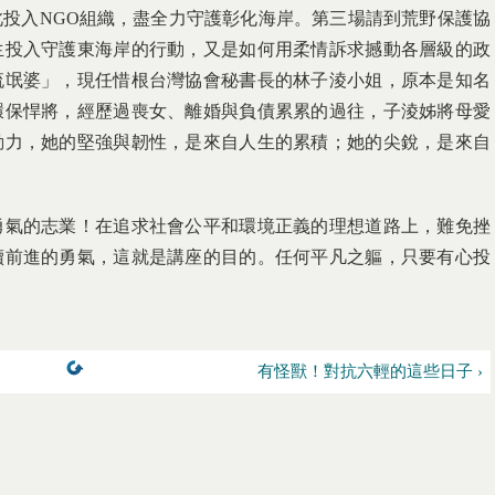
投入NGO組織，盡全力守護彰化海岸。第三場請到荒野保護協
生投入守護東海岸的行動，又是如何用柔情訴求撼動各層級的政
流氓婆」，現任惜根台灣協會秘書長的林子淩小姐，原本是知名
環保悍將，經歷過喪女、離婚與負債累累的過往，子淩姊將母愛
動力，她的堅強與韌性，是來自人生的累積；她的尖銳，是來自
勇氣的志業！在追求社會公平和環境正義的理想道路上，難免挫
續前進的勇氣，這就是講座的目的。任何平凡之軀，只要有心投
有怪獸！對抗六輕的這些日子 ›