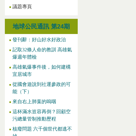
議題專頁
地球公民通訊 第24期
發刊辭：好山好水好政治
記取32條人命的教訓 高雄氣
爆週年體檢
高雄氣爆事件後，如何建構
宜居城市
從國會遊說到社運參政的可
能（下）
來自右上肺葉的嗚咽
這杯滿水豈容再倒？回顧空
污總量管制推動歷程
核廢問題 六千個世代都逃不