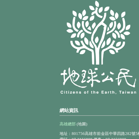
網站資訊
高雄總部
(地圖)
地址：801756高雄市前金區中華四路282號5