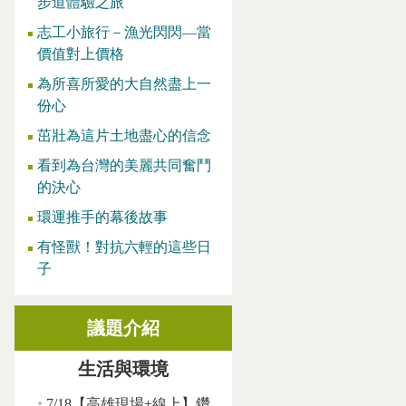
步道體驗之旅
志工小旅行－漁光閃閃—當
價值對上價格
為所喜所愛的大自然盡上一
份心
茁壯為這片土地盡心的信念
看到為台灣的美麗共同奮鬥
的決心
環運推手的幕後故事
有怪獸！對抗六輕的這些日
子
議題介紹
生活與環境
7/18【高雄現場+線上】鑽