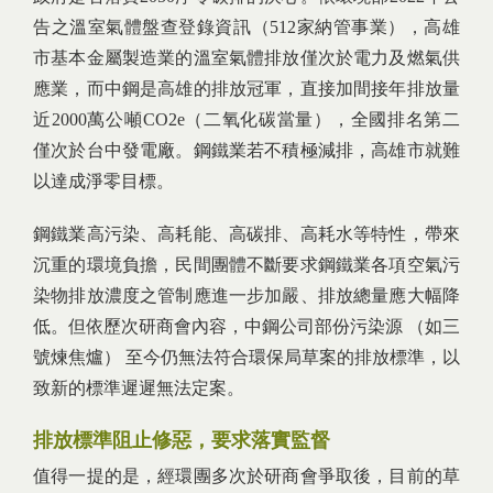
告之溫室氣體盤查登錄資訊（512家納管事業），高雄
市基本金屬製造業的溫室氣體排放僅次於電力及燃氣供
應業，而中鋼是高雄的排放冠軍，直接加間接年排放量
近2000萬公噸CO2e（二氧化碳當量），全國排名第二
僅次於台中發電廠。鋼鐵業若不積極減排，高雄市就難
以達成淨零目標。
鋼鐵業高污染、高耗能、高碳排、高耗水等特性，帶來
沉重的環境負擔，民間團體不斷要求鋼鐵業各項空氣污
染物排放濃度之管制應進一步加嚴、排放總量應大幅降
低。但依歷次研商會內容，中鋼公司部份污染源 （如三
號煉焦爐） 至今仍無法符合環保局草案的排放標準，以
致新的標準遲遲無法定案。
排放標準阻止修惡，要求落實監督
值得一提的是，經環團多次於研商會爭取後，目前的草