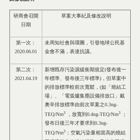
研商會召開
草案大事紀及修改說明
日期
第一次：
未周知社會與環團，引發地球公民基
2020.06.01
金會不滿，表達抗議。
第二次：
新增既存污染源緩衝期規定(發布後一
2021.04.19
年標準、發布後三年標準)，但草案中
的排放標準較前次寬鬆，(如「燒結工
場」、「電弧爐集塵設備排放口」戴
奧辛排放標準由前次草案之0.3ng-
3
3
TEQ/Nm
，放寬到0.4ng-TEQ/Nm
；
發布日後三年才要求到0.3ng-
3
TEQ/Nm
；空氣污染量相當高的燒結