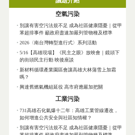
議題介紹
空氣污染
別讓有害空污法規不足 成為社區健康隱憂｜從甲
苯超排事件 籲政府盡速加嚴列管物種及標準
2026〈南台灣轉型進行式〉系列活動
5/16【高雄現場】《民主之眼》放映會｜鏡頭下
的街頭民主行動 映後座談
新材料循環產業園區會讓高雄大林蒲雪上加霜
嗎？
興達舊燃氣機組延役 高市府應嚴加把關
工業污染
731高雄石化氣爆十二年：高雄工業管線遷改，
如何增進公共安全與社區知情權？
別讓有害空污法規不足 成為社區健康隱憂｜從甲
苯超排事件 籲政府盡速加嚴列管物種及標準