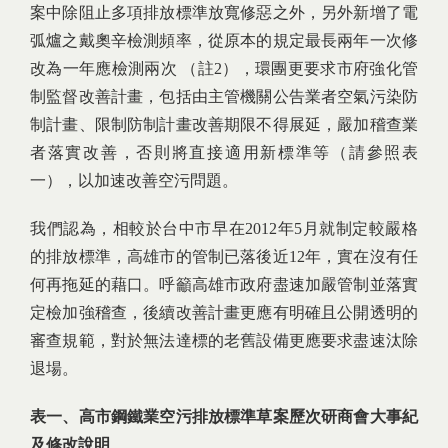
案中除阻止多項排放標準放寬修惡之外，另外新增了電
弧爐之戴奧辛檢測頻率，從原本的規定最長兩年一次修
改為一年應檢測兩次 （註2），環團更要求市府強化管
制監督改善計畫，包括由主管機關公告業者空氣污染防
制計畫、限制防制計畫改善期限不得展延，嚴加稽查業
者落實改善，否則將直接適用新標準等（請參照表
一），以加速改善空污問題。
我們認為，相較於台中市早在2012年5月就制定較嚴格
的排放標準，高雄市的管制已落後近12年，實在沒有任
何再拖延的藉口。呼籲高雄市政府盡速加嚴管制並落實
定檢加強稽查，後續改善計畫更應有明確且公開透明的
審查規範，對於無法達標的老舊設備更應要求盡速汰除
退場。
表一、高市鋼鐵業空污排放標準草案歷次研商會大事紀
及修改說明