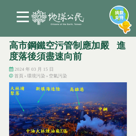
Jump to Main content
Jump to Navigation
高市鋼鐵空污管制應加嚴 進
度落後須盡速向前
2024 年 03 月 15 日
首頁
環境污染
空氣污染
»
»
您在這裡
您在這裡