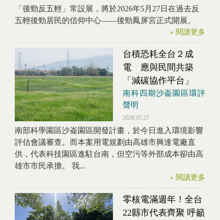
「後勁反五輕」常設展，將於2026年5月27日在過去反
五輕後勁居民的信仰中心——後勁鳳屏宮正式開展。
» 閱讀更多
台積恐耗全台２成
電 應與民間共築
「減碳協作平台」
南科四期沙崙園區環評
聲明
2026.05.27
南部科學園區沙崙園區開發計畫，於今日進入環境影響
評估會議審查。而本案用電規劃由高雄市興達電廠直
供，代表科技園區進駐台南，但空污等外部成本卻由高
雄市市民承擔。 我...
» 閱讀更多
零核電滿週年！全台
22縣市代表齊聚 呼籲