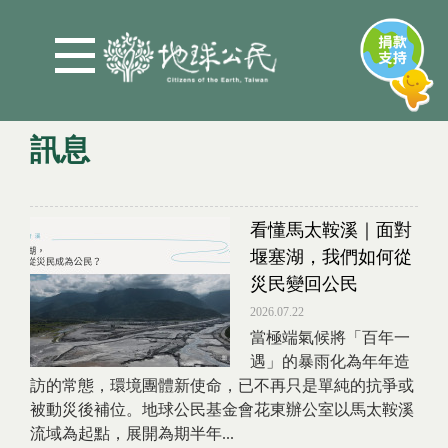
Jump to Main content
Jump to Navigation
訊息
您在這裡
看懂馬太鞍溪｜面對
堰塞湖，我們如何從
災民變回公民
2026.07.22
當極端氣候將「百年一
遇」的暴雨化為年年造
訪的常態，環境團體新使命，已不再只是單純的抗爭或
被動災後補位。地球公民基金會花東辦公室以馬太鞍溪
流域為起點，展開為期半年...