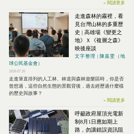
» 閱讀更多
走進森林的霧裡，看
見台灣山林的多重歷
史 | 高雄場《變更之
地》Ｘ《複層之森》
映後座談
文字整理 | 陳嘉雯（地
球公民基金會）
2026.07.20
走進筆直排列的人工林、林道與森林遊樂區時，你是否
曾想過，這些自然生態的景觀背後，過去經歷過什麼樣
的歷史與故事？
» 閱讀更多
呼籲政府屋頂光電新
制8月1日應如期上
路，勿讓錯誤資訊阻