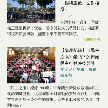
「拒絕重啟、面對核
廢」
2026.05.26
台灣非核一週年，重啟
核三聲浪再起；恆春、蘭嶼與花東仍承受核安、核廢與
環境不正義風險，能源未來不應草率回頭。
» 閱讀更多
【講座紀錄】《民主
之眼》鏡頭下的街頭
民主行動映後與談
文字／江昺崙、攝影／
張嘉和
2026.05.16
《民主之眼》紀錄1980至2000年間台灣從戒嚴邁向民主
化的關鍵歷程。從校園學子對體制的質疑與行動，到地
方社區面對污染公害的抗爭。這些看似分散的現場，共
同構成了...