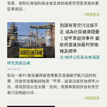
長輩、後勁社會福利基金會及後勁廟產管理委員會的董
監事座談...
» 閱讀更多
別讓有害空污法規不
足 成為社區健康隱憂
｜從甲苯超排事件 籲
政府盡速加嚴列管物
種及標準
文/地球公民基金會議題
研究員葉品咸
2026.06.02
彰化一家PU製造廠商被查獲蓄意逃漏繳空氣污染防制
費，排放管道廢氣經檢測「甲苯」超過法規排放標準24
倍。環境部指出是全國「首例」查獲事業因排放有害空
氣污染物超出排...
» 閱讀更多