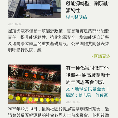
礙能源轉型、削弱能
源韌性
聯合聲明稿
2026.07.06
屋頂光電不僅是一項能源政策，更是落實建築部門能源
責任、提升能源韌性、強化能源安全、增加能源自給率
及邁向淨零轉型的重要基礎建設。公民團體共同發表聲
明呼籲行政院、經...
» 閱讀更多
有一種倡議叫做前仆
後繼-中油高廠關廠十
周年感恩茶會側記
文：地球公民基金會｜
攝影：傅志男、何俊彥
2026.06.16
2025年12月14日，後勁社區於鳳屏宮舉辦感恩茶會，邀
請參與反五輕運動的社會各界人士前來聚會。並和後勁