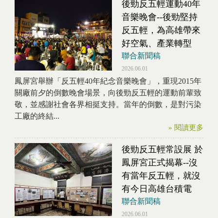
後勁反五輕運動40年
音樂晚會--後勁堅持
反五輕，為高雄帶來
好空氣、產業轉型
聯合新聞稿
2026.06.01
鳳屏宮舉辦「反五輕40年紀念音樂晚會」，重現2015年
關廠前夕的倒數晚會場景，向後勁反五輕的運動前輩致
敬，並感謝社會各界相挺支持。當年的倒數，是對污染
工廠的終結...
» 閱讀更多
後勁反五輕常設展 於
鳳屏宮正式揭幕--沒
有當年反五輕，就沒
有今日高雄台積電
聯合新聞稿
2026.06.01