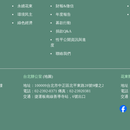
永續花東
財報&徵信
環境民主
年度報告
綠色經濟
募款行動
捐款Q&A
性平公開資訊與進
度
聯絡我們
台北辦公室
(地圖)
花東
樓
地址：100009台北市中正區北平東路28號9樓之2
地址：
電話：02-2392-0371 傳真：02-23920381
電話：0
交通：捷運板南線善導寺站，6號出口
交通