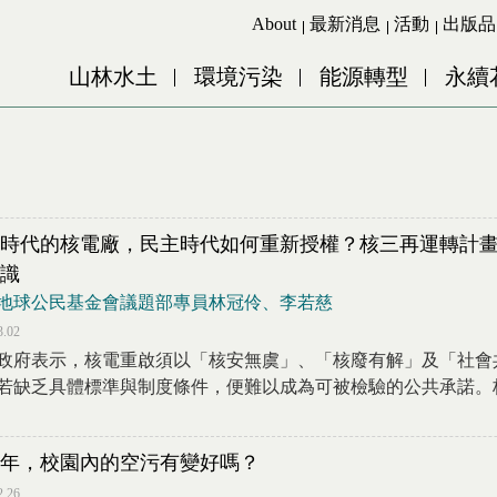
Jump to Main content
Jump to Navigation
About
最新消息
活動
出版品
山林水土
環境污染
能源轉型
永續
時代的核電廠，民主時代如何重新授權？核三再運轉計
識
地球公民基金會議題部專員林冠伶、李若慈
3.02
政府表示，核電重啟須以「核安無虞」、「核廢有解」及「社會
若缺乏具體標準與制度條件，便難以成為可被檢驗的公共承諾。核電
25年，校園內的空污有變好嗎？
2.26