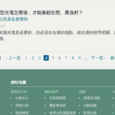
型光電怎麼做，才能兼顧生態、農漁村？
公民基金會聲明
2.03
太陽光電是必要的，但必須在合適的地點、經合適的程序把關，
價。
頁
‹ 上一頁
1
2
3
4
5
6
7
8
9
…
下一頁 ›
最
網站地圖
我們的工作
關於我們
活動
山林水土
宗旨與願景
講座及活動
環境污染
董監事成員
活動花絮
能源轉型
地球公民議題成果
影音紀錄