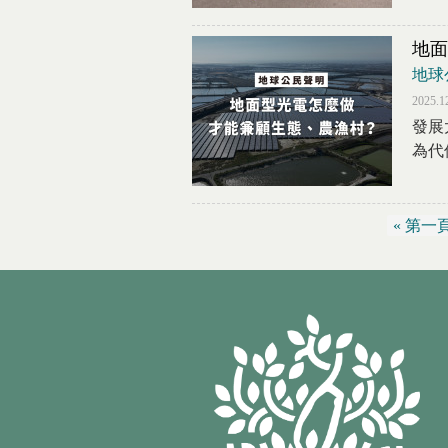
地面
地球
2025.1
發展
為代
« 第一
頁面