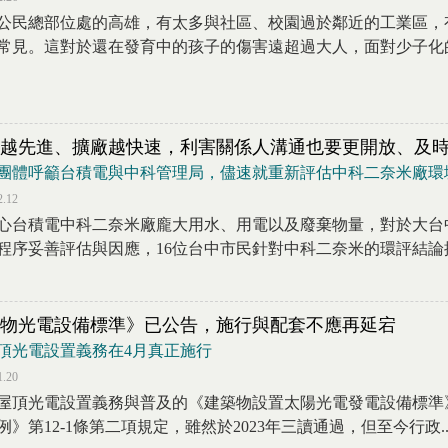
公民總部位處的高雄，有太多與社區、校園過於鄰近的工業區，
常見。這對於還在發育中的孩子的傷害遠超過大人，面對少子化的未
越先進、擴廠越快速，利害關係人溝通也要更開放、及
團體呼籲台積電與中科管理局，儘速就重新評估中科二奈米廠環
2.12
心台積電中科二奈米廠龐大用水、用電以及廢棄物量，對於大台
程序妥善評估與因應，16位台中市民針對中科二奈米的環評結論提起
物光電設備標準》已公告，施行與配套不應再延宕
頂光電設置義務在4月真正施行
1.20
屋頂光電設置義務與普及的《建築物設置太陽光電發電設備標準
例》第12-1條第二項規定，雖然於2023年三讀通過，但至今行政..