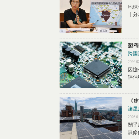
地球
十分
製程
跨國
2026.0
因擔
評估
《建
讓屋
2026.0
關乎
展條