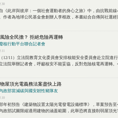
2.30
自《此岸與彼岸：一個社會運動者的身心之旅》中，由抗戰前線
。作者為地球公民基金會創辦人李根政，本書結合自傳與社運經歷思
風險全民擔？ 拒絕危險再運轉
廢核行動平台聯合記者會
2.11
（12/11）立法院教育文化委員會安排核能安全委員會赴立院進
立法院舉辦記者會，呼籲核安不能妥協，反對危險核電再運轉。今.
物屋頂光電義務法案盡快上路
內政部當減碳與國安韌性豬隊友
2.10
部年初預告《建築物設置太陽光電發電設備標準》，草案預告至
內政部試圖限縮適用建物的涵蓋範圍，此舉恐將直接削弱屋頂光電政