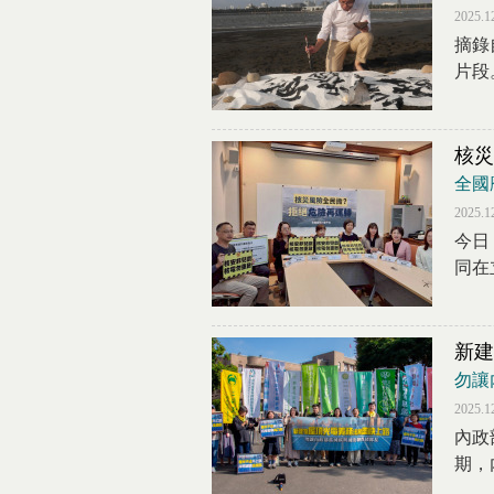
2025.1
摘錄
片段
核災
全國
2025.1
今日
同在
新建
勿讓
2025.1
內政
期，