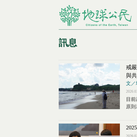
訊息
您在這裡
戒嚴
與共
文／
2026.0
目前
原則
20
2026.0