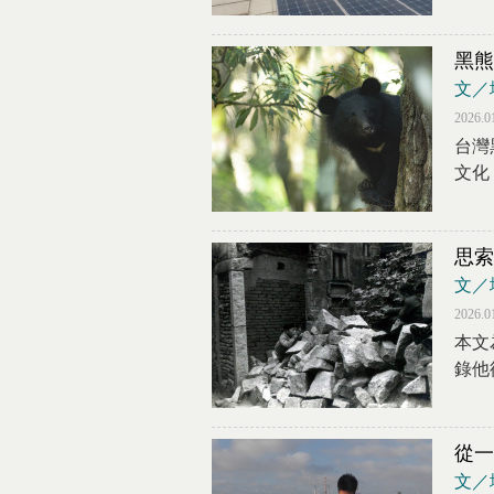
黑熊
文／
2026.0
台灣
文化
思索
文／
2026.0
本文
錄他
從一
文／