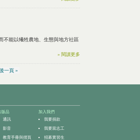
而不能以犧牲農地、生態與地方社區
» 閱讀更多
後一頁 »
出版品
加入我們
通訊
我要捐款
影音
我要當志工
教育手冊與摺頁
招募實習生