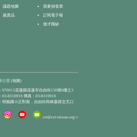
議題地圖
我要捐發票
義賣品
訂閱電子報
徵才職缺
辦公室
(地圖)
970013花蓮縣花蓮市自由街150號6樓之3
3-8310916 傳真：03-8310916
：明義國小正對面，自由街與林森路交叉口
(link
cet@cet-taiwan.org
sends
e-
mail)