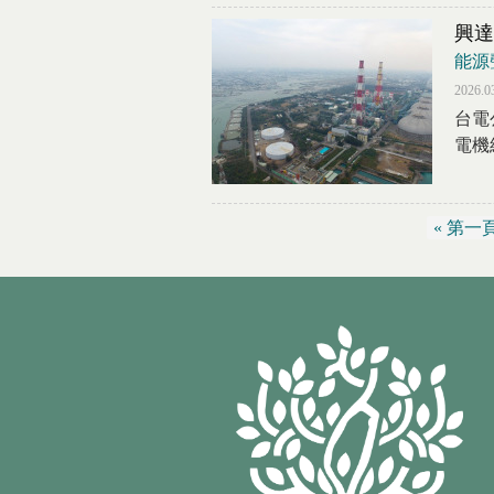
興達
能源
2026.0
台電
電機
« 第一
頁面