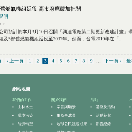
舊燃氣機組延役 高市府應嚴加把關
聲明
3.05
公司預計於本月3月10日召開「興達電廠第二期更新改建計畫」
組及5部舊燃氣機組延役至2037年。然而，台電2019年在「...
頁
‹ 上一頁
1
2
3
4
5
6
7
8
9
…
下一頁 ›
最
網站地圖
我們的工作
關於我們
活動
山林水土
宗旨與願景
講座及活動
環境污染
董監事成員
活動花絮
能源轉型
地球公民議題成果
影音紀錄