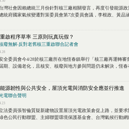
4.30
台灣社會因賴總統三月份針對核三廠相關發言，再度引發能源政策
總統府國家氣候變遷對策委員會第7次委員會議，李根政、黃品涵、
重啟程序草率 三原則玩真玩假？
核廢無解‧反對老舊核三重啟聯合記者會
4.28
安全委員會今4/28於核三廠所在地恆春鎮舉行「核三廠再運轉
屆期、設備老化，且核安、核廢與地方參與問題仍未解決，恆春在地
能源韌性與公共安全，屋頂光電與消防安全應並行推進
光電聯合聲明
4.23
立法委員張智倫質疑新建物設置屋頂光電政策倉促上路，並要求
綠色公民行動聯盟、主婦聯盟環境保護基金會、台灣氣候行動網絡研