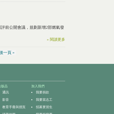
環評前公開會議，規劃新增2部燃氣發
» 閱讀更多
後一頁 »
出版品
加入我們
通訊
我要捐款
影音
我要當志工
教育手冊與摺頁
招募實習生