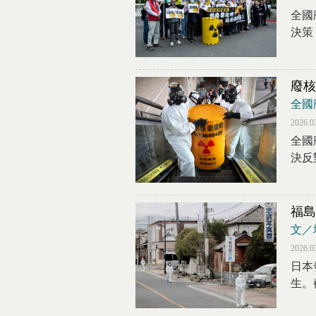
全國
決策
廢核
全國
2026.0
全國
決反
福島
文／
2026.0
日本
生。