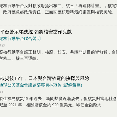
廢核行動平台反對賴政府提出核二、核三「再運轉計畫」，核電
，政府應負起政策責任，正面回應核廢料最終處置與核安風險。
平台警示賴總統 勿將核安當作兒戲
廢核行動平台聯合聲明
3.23
廢核行動平台嚴正聲明，核廢、核安、共識問題目前皆無解，台
對核二、核三再運轉。
核災後15年，日本與台灣核電的抉擇與風險
地球公民基金會議題部專員林冠伶 (記錄彙整)
3.11
發生福島核災15 年過去，新聞熱度逐漸淡去，但核災對當地社
截至 2021 年，相關賠償金約 920 億美元。即使金額龐大...