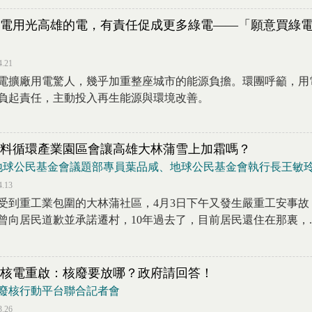
電用光高雄的電，有責任促成更多綠電——「願意買綠
4.21
電擴廠用電驚人，幾乎加重整座城市的能源負擔。環團呼籲，用
負起責任，主動投入再生能源與環境改善。
料循環產業園區會讓高雄大林蒲雪上加霜嗎？
 地球公民基金會議題部專員葉品咸、地球公民基金會執行長王敏
4.13
受到重工業包圍的大林蒲社區，4月3日下午又發生嚴重工安事故，
曾向居民道歉並承諾遷村，10年過去了，目前居民還住在那裏，..
核電重啟：核廢要放哪？政府請回答！
廢核行動平台聯合記者會
3.26