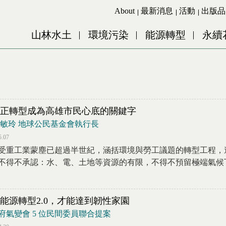
Jump to Main content
Jump to Navigation
About
最新消息
活動
出版品
山林水土
環境污染
能源轉型
永續
正轉型成為高雄市民心底的關鍵字
王敏玲 地球公民基金會執行長
5.07
受重工業蒙塵已超過半世紀，涵括環境與勞工議題的轉型工程，
不得不承認：水、電、土地等資源的有限，不得不預留極端氣候下因
能源轉型2.0，才能達到韌性家園
府氣變會 5 位民間委員聯合提案