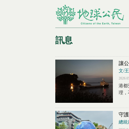
訊息
您在這裡
讓公
文/
2026.0
港都
理，
守護
總統