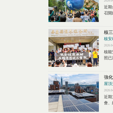
2026.0
近期
召開
核三
核安
2026.0
核能
照已
強化
屋頂
2026.0
近期
會、