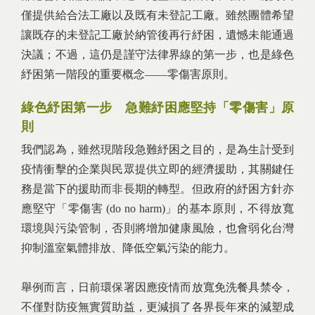
僅提供給合法工廠以及既有未登記工廠。雖然團體希望
讓既存的未登記工廠於納管後再行紓困，遺憾未能通過
決議；不過，這仍是謹守法律界線的第一步，也是綠色
紓困第一階段的重要概念——零傷害原則。
綠色紓困第一步 急難紓困應堅持「零傷害」原
則
我們認為，雖然現階段急難紓困之目的，是為生計受到
疫情衝擊的企業與民眾提供立即的經濟援助，其關鍵任
務是當下的援助而非長期的轉型。但政府的紓困方針亦
應堅守「零傷害 (do no harm)」的基本原則，不得放寬
環境與污染管制，否則將增加健康風險，也會弱化台灣
抑制溫室氣體排放、降低空氣污染的能力。
舉例而言，日前環保署因應疫情而放寬免洗餐具禁令，
不僅對防疫無實質助益，更減損了各界長年來的減塑成