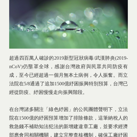
超過四百萬人確診的2019新型冠狀病毒/武漢肺炎(2019-
nCoV)仍壟罩全球，感謝台灣政府與民眾共同防疫有
成，至今已經超過一個月無本土病例，令人振奮。而立
法院在5/8通過了追加1500億紓困振興特別預算，台灣已
經從防疫、紓困慢慢走向振興階段。
在台灣諸多關注「綠色紓困」的公民團體聲明下，立法
院在1500億的紓困預算增加了排除條款，這筆納稅人的
救急錢不補助知法犯法的新增建違章工廠，並要求經濟
部應會同相關機關，建立完整查核機制，確保工廠紓困