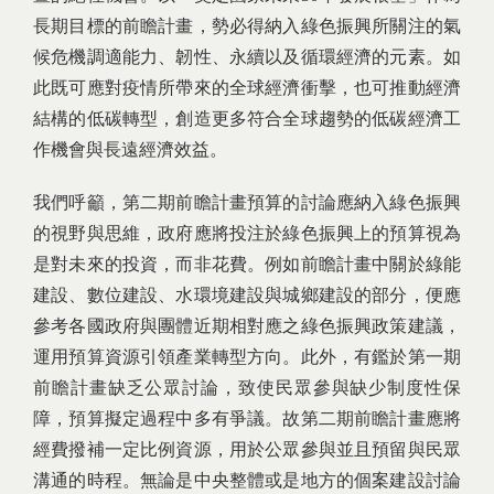
長期目標的前瞻計畫，勢必得納入綠色振興所關注的氣
候危機調適能力、韌性、永續以及循環經濟的元素。如
此既可應對疫情所帶來的全球經濟衝擊，也可推動經濟
結構的低碳轉型，創造更多符合全球趨勢的低碳經濟工
作機會與長遠經濟效益。
我們呼籲，第二期前瞻計畫預算的討論應納入綠色振興
的視野與思維，政府應將投注於綠色振興上的預算視為
是對未來的投資，而非花費。例如前瞻計畫中關於綠能
建設、數位建設、水環境建設與城鄉建設的部分，便應
參考各國政府與團體近期相對應之綠色振興政策建議，
運用預算資源引領產業轉型方向。此外，有鑑於第一期
前瞻計畫缺乏公眾討論，致使民眾參與缺少制度性保
障，預算擬定過程中多有爭議。故第二期前瞻計畫應將
經費撥補一定比例資源，用於公眾參與並且預留與民眾
溝通的時程。無論是中央整體或是地方的個案建設討論