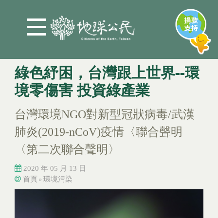
Jump to Main content
Jump to Navigation
綠色紓困，台灣跟上世界--環
境零傷害 投資綠產業
台灣環境NGO對新型冠狀病毒/武漢
肺炎(2019-nCoV)疫情〈聯合聲明
〈第二次聯合聲明〉
2020 年 05 月 13 日
首頁
環境污染
»
您在這裡
您在這裡