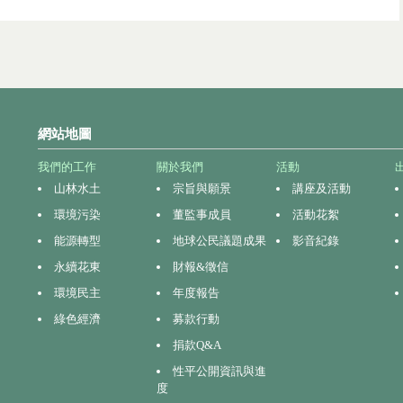
網站地圖
我們的工作
關於我們
活動
山林水土
宗旨與願景
講座及活動
環境污染
董監事成員
活動花絮
能源轉型
地球公民議題成果
影音紀錄
永續花東
財報&徵信
環境民主
年度報告
綠色經濟
募款行動
捐款Q&A
性平公開資訊與進
度