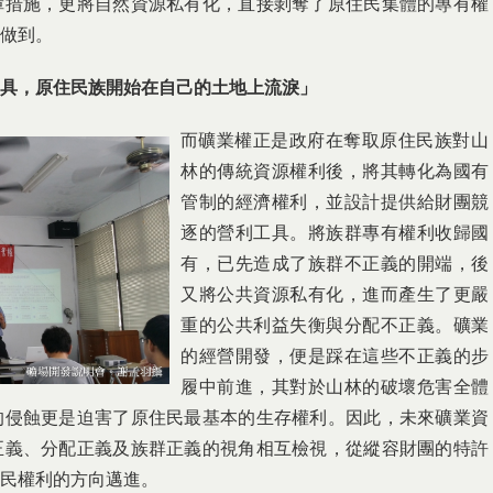
障措施，更將自然資源私有化，直接剝奪了原住民集體的專有權
做到。
具，原住民族開始在自己的土地上流淚」
而礦業權正是政府在奪取原住民族對山
林的傳統資源權利後，將其轉化為國有
管制的經濟權利，並設計提供給財團競
逐的營利工具。將族群專有權利收歸國
有，已先造成了族群不正義的開端，後
又將公共資源私有化，進而產生了更嚴
重的公共利益失衡與分配不正義。礦業
的經營開發，便是踩在這些不正義的步
履中前進，其對於山林的破壞危害全體
的侵蝕更是迫害了原住民最基本的生存權利。因此，未來礦業資
正義、分配正義及族群正義的視角相互檢視，從縱容財團的特許
民權利的方向邁進。